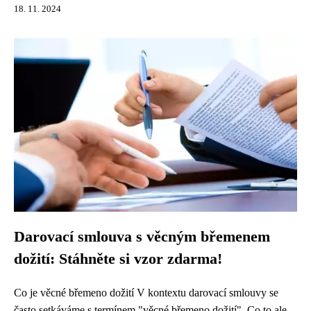
18. 11. 2024
Darovací smlouva s věcným břemenem
dožití: Stáhněte si vzor zdarma!
Co je věcné břemeno dožití V kontextu darovací smlouvy se
často setkáváme s termínem "věcné břemeno dožití". Co to ale