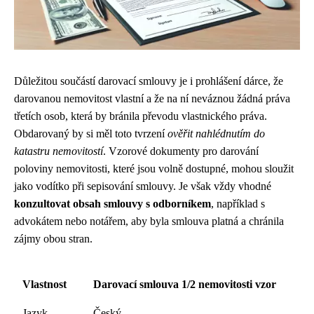
Důležitou součástí darovací smlouvy je i prohlášení dárce, že
darovanou nemovitost vlastní a že na ní neváznou žádná práva
třetích osob, která by bránila převodu vlastnického práva.
Obdarovaný by si měl toto tvrzení
ověřit nahlédnutím do
katastru nemovitostí
. Vzorové dokumenty pro darování
poloviny nemovitosti, které jsou volně dostupné, mohou sloužit
jako vodítko při sepisování smlouvy. Je však vždy vhodné
konzultovat obsah smlouvy s odborníkem
, například s
advokátem nebo notářem, aby byla smlouva platná a chránila
zájmy obou stran.
Vlastnost
Darovací smlouva 1/2 nemovitosti vzor
Jazyk
Český