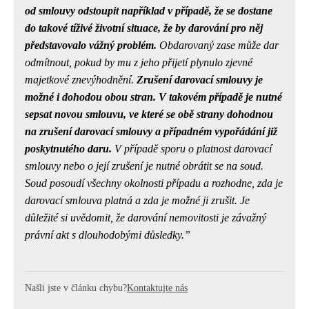
od smlouvy odstoupit například v případě, že se dostane
do takové tíživé životní situace, že by darování pro něj
představovalo vážný problém.
Obdarovaný zase může dar
odmítnout, pokud by mu z jeho přijetí plynulo zjevné
majetkové znevýhodnění.
Zrušení darovací smlouvy je
možné i dohodou obou stran. V takovém případě je nutné
sepsat novou smlouvu, ve které se obě strany dohodnou
na zrušení darovací smlouvy a případném vypořádání již
poskytnutého daru.
V případě sporu o platnost darovací
smlouvy nebo o její zrušení je nutné obrátit se na soud.
Soud posoudí všechny okolnosti případu a rozhodne, zda je
darovací smlouva platná a zda je možné ji zrušit.
Je
důležité si uvědomit, že darování nemovitosti je závažný
právní akt s dlouhodobými důsledky.
Našli jste v článku chybu?
Kontaktujte nás