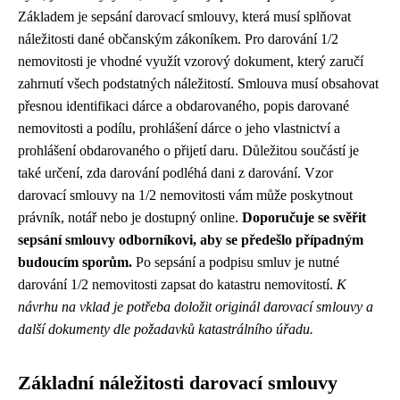
Základem je sepsání darovací smlouvy, která musí splňovat
náležitosti dané občanským zákoníkem. Pro darování 1/2
nemovitosti je vhodné využít vzorový dokument, který zaručí
zahrnutí všech podstatných náležitostí. Smlouva musí obsahovat
přesnou identifikaci dárce a obdarovaného, popis darované
nemovitosti a podílu, prohlášení dárce o jeho vlastnictví a
prohlášení obdarovaného o přijetí daru. Důležitou součástí je
také určení, zda darování podléhá dani z darování. Vzor
darovací smlouvy na 1/2 nemovitosti vám může poskytnout
právník, notář nebo je dostupný online.
Doporučuje se svěřit
sepsání smlouvy odborníkovi, aby se předešlo případným
budoucím sporům.
Po sepsání a podpisu smluv je nutné
darování 1/2 nemovitosti zapsat do katastru nemovitostí.
K
návrhu na vklad je potřeba doložit originál darovací smlouvy a
další dokumenty dle požadavků katastrálního úřadu.
Základní náležitosti darovací smlouvy