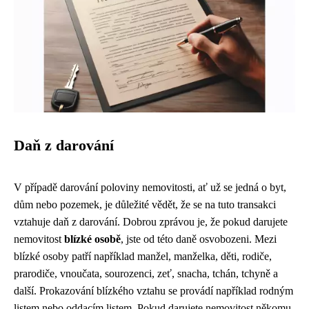
Daň z darování
V případě darování poloviny nemovitosti, ať už se jedná o byt,
dům nebo pozemek, je důležité vědět, že se na tuto transakci
vztahuje daň z darování. Dobrou zprávou je, že pokud darujete
nemovitost
blízké osobě
, jste od této daně osvobozeni. Mezi
blízké osoby patří například manžel, manželka, děti, rodiče,
prarodiče, vnoučata, sourozenci, zeť, snacha, tchán, tchyně a
další. Prokazování blízkého vztahu se provádí například rodným
listem nebo oddacím listem. Pokud darujete nemovitost někomu,