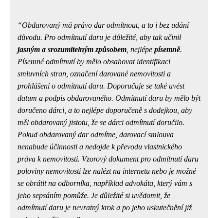
Obdarovaný má právo dar odmítnout, a to i bez udání
důvodu. Pro odmítnutí daru je důležité, aby tak učinil
jasným a srozumitelným způsobem
, nejlépe
písemně
.
Písemné odmítnutí by mělo obsahovat identifikaci
smluvních stran, označení darované nemovitosti a
prohlášení o odmítnutí daru. Doporučuje se také uvést
datum a podpis obdarovaného. Odmítnutí daru by mělo být
doručeno dárci, a to nejlépe doporučeně s dodejkou, aby
měl obdarovaný jistotu, že se dárci odmítnutí doručilo.
Pokud obdarovaný dar odmítne, darovací smlouva
nenabude účinnosti a nedojde k převodu vlastnického
práva k nemovitosti. Vzorový dokument pro odmítnutí daru
poloviny nemovitosti lze nalézt na internetu nebo je možné
se obrátit na odborníka, například advokáta, který vám s
jeho sepsáním pomůže. Je
důležité si uvědomit, že
odmítnutí daru je nevratný krok
a po jeho uskutečnění již