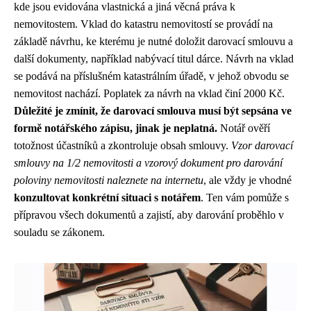
kde jsou evidována vlastnická a jiná věcná práva k
nemovitostem. Vklad do katastru nemovitostí se provádí na
základě návrhu, ke kterému je nutné doložit darovací smlouvu a
další dokumenty, například nabývací titul dárce. Návrh na vklad
se podává na příslušném katastrálním úřadě, v jehož obvodu se
nemovitost nachází. Poplatek za návrh na vklad činí 2000 Kč.
Důležité je zmínit, že darovací smlouva musí být sepsána ve
formě notářského zápisu, jinak je neplatná.
Notář ověří
totožnost účastníků a zkontroluje obsah smlouvy.
Vzor darovací
smlouvy na 1/2 nemovitosti a vzorový dokument pro darování
poloviny nemovitosti naleznete na internetu
, ale vždy je vhodné
konzultovat konkrétní situaci s notářem
. Ten vám pomůže s
přípravou všech dokumentů a zajistí, aby darování proběhlo v
souladu se zákonem.