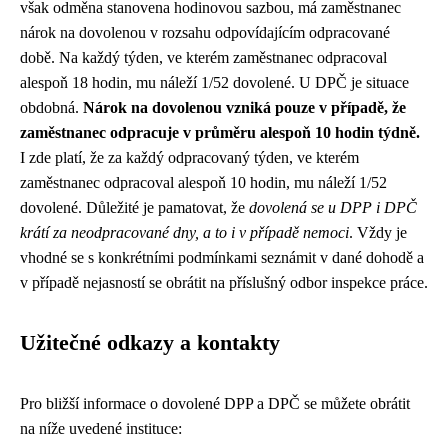
však odměna stanovena hodinovou sazbou, má zaměstnanec
nárok na dovolenou v rozsahu odpovídajícím odpracované
době. Na každý týden, ve kterém zaměstnanec odpracoval
alespoň 18 hodin, mu náleží 1/52 dovolené. U DPČ je situace
obdobná.
Nárok na dovolenou vzniká pouze v případě, že
zaměstnanec odpracuje v průměru alespoň 10 hodin týdně.
I zde platí, že za každý odpracovaný týden, ve kterém
zaměstnanec odpracoval alespoň 10 hodin, mu náleží 1/52
dovolené. Důležité je pamatovat, že
dovolená se u DPP i DPČ
krátí za neodpracované dny, a to i v případě nemoci
. Vždy je
vhodné se s konkrétními podmínkami seznámit v dané dohodě a
v případě nejasností se obrátit na příslušný odbor inspekce práce.
Užitečné odkazy a kontakty
Pro bližší informace o dovolené DPP a DPČ se můžete obrátit
na níže uvedené instituce: