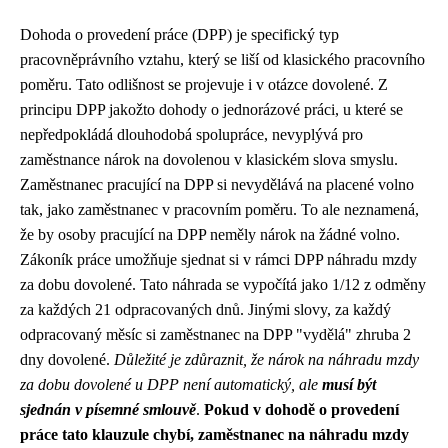
Dohoda o provedení práce (DPP) je specifický typ
pracovněprávního vztahu, který se liší od klasického pracovního
poměru. Tato odlišnost se projevuje i v otázce dovolené. Z
principu DPP jakožto dohody o jednorázové práci, u které se
nepředpokládá dlouhodobá spolupráce, nevyplývá pro
zaměstnance nárok na dovolenou v klasickém slova smyslu.
Zaměstnanec pracující na DPP si nevydělává na placené volno
tak, jako zaměstnanec v pracovním poměru. To ale neznamená,
že by osoby pracující na DPP neměly nárok na žádné volno.
Zákoník práce umožňuje sjednat si v rámci DPP náhradu mzdy
za dobu dovolené. Tato náhrada se vypočítá jako 1/12 z odměny
za každých 21 odpracovaných dnů. Jinými slovy, za každý
odpracovaný měsíc si zaměstnanec na DPP "vydělá" zhruba 2
dny dovolené.
Důležité je zdůraznit, že nárok na náhradu mzdy
za dobu dovolené u DPP není automatický, ale
musí být
sjednán v písemné smlouvě
.
Pokud v dohodě o provedení
práce tato klauzule chybí, zaměstnanec na náhradu mzdy