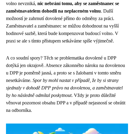
volno nevzniká,
nic nebrání tomu, aby se zaměstnanec se
zaměstnavatelem dohodli na neplaceném volnu
. Další
možností je zahrnutí dovolené přímo do odměny za práci.
Zaměstnavatel a zaměstnanec se můžou dohodnout na vyšší
hodinové sazbě, která bude kompenzovat budoucí volno. V
praxi se ale s tímto přístupem setkáváme spíše výjimečně.
A co soudní spory? Těch se problematika dovolené u DPP
dotýká jen okrajově. Absence zákonného nároku na dovolenou
u DPP je poměrně jasná, a proto se s žalobami v tomto směru
nesetkáváme.
Spor by mohl nastat v případě, že by si strany
sjednaly v dohodě DPP právo na dovolenou, a zaměstnavatel
by ho následně odmítal poskytnout
. Vždy je proto důležité
věnovat pozornost obsahu DPP a v případě nejasností se obrátit
na odborníka.