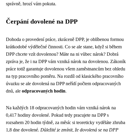
správně, hrozí vám pokuta.
Čerpání dovolené na DPP
Dohoda o provedení práce, zkráceně DPP, je oblíbenou formou
krátkodobé výdělečné činnosti. Co se ale stane, když si během
DPP chcete vzít dovolenou? Máte na ni vůbec nárok? Dobrá
zpráva je, že i na DPP vám vzniká nárok na dovolenou. Zákoník
práce totiž garantuje dovolenou všem zaměstnancům bez ohledu
na typ pracovního poměru. Na rozdíl od klasického pracovního
úvazku se ale dovolená na DPP neřídí počtem odpracovaných
dnů, ale
odpracovaných hodin
.
Na každých 18 odpracovaných hodin vám vzniká nárok na
0,417 hodiny dovolené. Pokud tedy pracujete na DPP s
rozsahem 20 hodin týdně, za měsíc si teoreticky vyděláte zhruba
1,8 dne dovolené.
Důležité je zmínit, že dovolená se na DPP