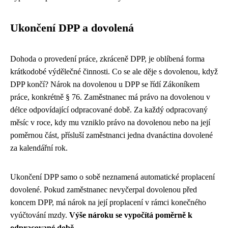
Ukončení DPP a dovolená
Dohoda o provedení práce, zkráceně DPP, je oblíbená forma
krátkodobé výdělečné činnosti. Co se ale děje s dovolenou, když
DPP končí? Nárok na dovolenou u DPP se řídí Zákoníkem
práce, konkrétně § 76. Zaměstnanec má právo na dovolenou v
délce odpovídající odpracované době. Za každý odpracovaný
měsíc v roce, kdy mu vzniklo právo na dovolenou nebo na její
poměrnou část, přísluší zaměstnanci jedna dvanáctina dovolené
za kalendářní rok.
Ukončení DPP samo o sobě neznamená automatické proplacení
dovolené. Pokud zaměstnanec nevyčerpal dovolenou před
koncem DPP, má nárok na její proplacení v rámci konečného
vyúčtování mzdy.
Výše nároku se vypočítá poměrně k
odpracované době.