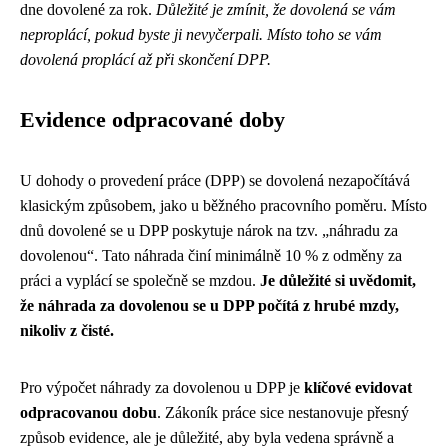
dne dovolené za rok.
Důležité je zmínit, že dovolená se vám
neproplácí, pokud byste ji nevyčerpali.
Místo toho se vám
dovolená proplácí až při skončení DPP.
Evidence odpracované doby
U dohody o provedení práce (DPP) se dovolená nezapočítává
klasickým způsobem, jako u běžného pracovního poměru. Místo
dnů dovolené se u DPP poskytuje nárok na tzv. „náhradu za
dovolenou“. Tato náhrada činí minimálně 10 % z odměny za
práci a vyplácí se společně se mzdou.
Je důležité si uvědomit,
že náhrada za dovolenou se u DPP počítá z hrubé mzdy,
nikoliv z čisté.
Pro výpočet náhrady za dovolenou u DPP je
klíčové evidovat
odpracovanou dobu
. Zákoník práce sice nestanovuje přesný
způsob evidence, ale je důležité, aby byla vedena správně a