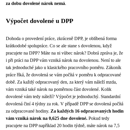
za dobu dovolené nárok nemá
.
Výpočet dovolené u DPP
Dohoda o provedení práce, zkráceně DPP, je oblíbená forma
krátkodobé spolupráce. Co se ale stane s dovolenou, když
pracujete na DPP? Máte na ni vůbec nárok? Dobrá zpráva je, že
i při práci na DPP vám vzniká nárok na dovolenou. Není to ale
tak jednoduché jako u klasického pracovního poměru. Zákoník
práce říká, že dovolená se vám počítá v poměru k odpracované
době. Za každý odpracovaný den, za který vám náleží mzda,
vám vzniká také nárok na poměrnou část dovolené. Kolik
dovolené vám tedy náleží? Výpočet je jednoduchý. Standardní
dovolená činí 4 týdny za rok. V případě DPP se dovolená počítá
za odpracované hodiny.
Za každých 16 odpracovaných hodin
vám vzniká nárok na 0,625 dne dovolené.
Pokud tedy
pracujete na DPP například 20 hodin týdně, máte nárok na 7,5