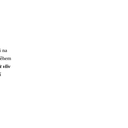
i na
 během
 vliv
í