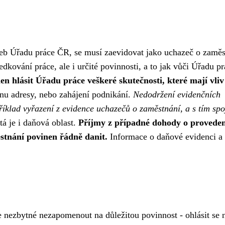
žeb Úřadu práce ČR, se musí zaevidovat jako uchazeč o zaměs
dkování práce, ale i určité povinnosti, a to jak vůči Úřadu pr
n hlásit Úřadu práce veškeré skutečnosti, které mají vliv
ěnu adresy, nebo zahájení podnikání.
Nedodržení evidenčních
říklad vyřazení z evidence uchazečů o zaměstnání, a s tím sp
á je i daňová oblast.
Příjmy z případné dohody o proveden
stnání povinen řádně danit.
Informace o daňové evidenci a
nezbytné nezapomenout na důležitou povinnost - ohlásit se 