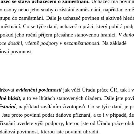
hazeč se stává uchazečem o zaměstnání.
Uchazeč má povinn
eho osoby nebo jeho snahy o získání zaměstnání, například zm
ástupu do zaměstnání. Dále je uchazeč povinen si aktivně hled
aměstnání. Co se týče daní, uchazeč o práci, který pobírá pod
 pokud jeho roční příjem přesáhne stanovenou hranici.
V daň
roce dosáhl, včetně podpory v nezaměstnanosti.
Na základě
ová povinnost.
držovat
evidenční povinnosti
jak vůči Úřadu práce ČR, tak i v
lně hlásit
, a to ve lhůtách stanovených úřadem. Dále jste pov
ěstnání
, například zasíláním životopisů. Co se týče daní, je 
ste proto povinni podat daňové přiznání, a to i v případě, že
znání uvedete výši podpory, kterou jste od Úřadu práce obdr
ňová povinnost, kterou jste povinni uhradit.