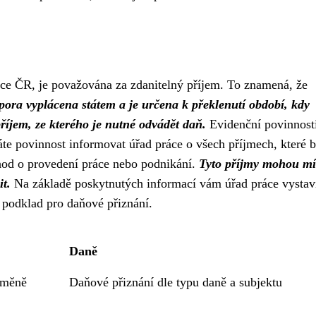
áce ČR, je považována za zdanitelný příjem. To znamená, že
dpora vyplácena státem a je určena k překlenutí období, kdy
říjem, ze kterého je nutné odvádět daň.
Evidenční povinnost
máte povinnost informovat úřad práce o všech příjmech, které
ohod o provedení práce nebo podnikání.
Tyto příjmy mohou mít
it.
Na základě poskytnutých informací vám úřad práce vystav
o podklad pro daňové přiznání.
Daně
 změně
Daňové přiznání dle typu daně a subjektu