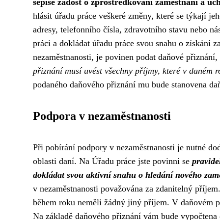
sepíše žádost o zprostředkování zaměstnání a uc
hlásit úřadu práce veškeré změny, které se týkají j
adresy, telefonního čísla, zdravotního stavu nebo n
práci a dokládat úřadu práce svou snahu o získání z
nezaměstnanosti, je povinen podat daňové přiznání,
přiznání musí uvést všechny příjmy, které v daném 
podaného daňového přiznání mu bude stanovena daň
Podpora v nezaměstnanosti
Při pobírání podpory v nezaměstnanosti je nutné do
oblasti daní. Na Úřadu práce jste povinni se
pravide
dokládat svou aktivní snahu o hledání nového zam
v nezaměstnanosti považována za zdanitelný příjem. J
během roku neměli žádný jiný příjem. V daňovém při
Na základě daňového přiznání vám bude vypočtena da