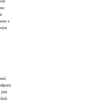
ost
ěnu
at
poru v
ovém
inni
podpora
 jste
želi.