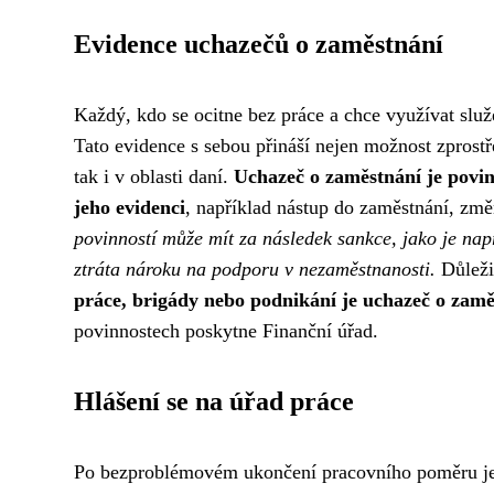
Evidence uchazečů o zaměstnání
Každý, kdo se ocitne bez práce a chce využívat slu
Tato evidence s sebou přináší nejen možnost zprostře
tak i v oblasti daní.
Uchazeč o zaměstnání je povine
jeho evidenci
, například nástup do zaměstnání, zm
povinností může mít za následek sankce, jako je nap
ztráta nároku na podporu v nezaměstnanosti.
Důležit
práce, brigády nebo podnikání je uchazeč o zamě
povinnostech poskytne Finanční úřad.
Hlášení se na úřad práce
Po bezproblémovém ukončení pracovního poměru je 