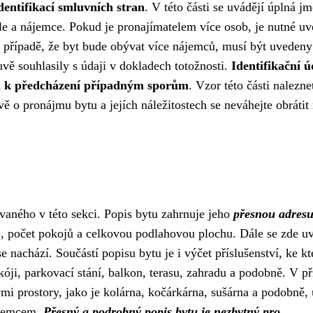
dentifikací smluvních stran
. V této části se uvádějí úplná j
ele a nájemce. Pokud je pronajímatelem více osob, je nutné uv
v případě, že byt bude obývat více nájemců, musí být uvedeny
vě souhlasily s údaji v dokladech totožnosti.
Identifikační ú
 a k předcházení případným sporům
. Vzor této části nalezne
 o pronájmu bytu a jejích náležitostech se neváhejte obrátit
aného v této sekci. Popis bytu zahrnuje jeho
přesnou adres
), počet pokojů a celkovou podlahovou plochu. Dále se zde uv
e nachází. Součástí popisu bytu je i výčet příslušenství, ke k
óji, parkovací stání, balkon, terasu, zahradu a podobně. V př
mi prostory, jako je kolárna, kočárkárna, sušárna a podobně,
nájemcem.
Přesný a podrobný popis bytu je nezbytný pro