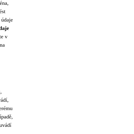
ména,
ést
 údaje
daje
te v
 na
u
,
ádí,
terému
ípadě,
 uvádí