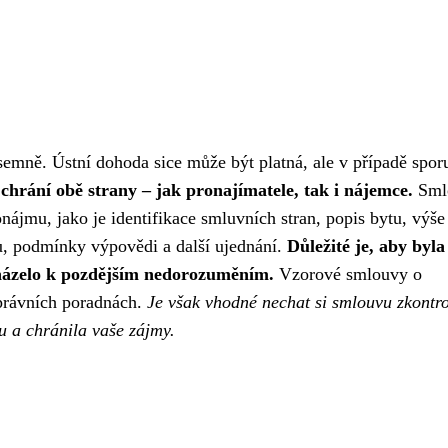
mně. Ústní dohoda sice může být platná, ale v případě sporu
hrání obě strany – jak pronajímatele, tak i nájemce.
Sml
ájmu, jako je identifikace smluvních stran, popis bytu, výše
u, podmínky výpovědi a další ujednání.
Důležité je, aby byla
házelo k pozdějším nedorozuměním.
Vzorové smlouvy o
 právních poradnách.
Je však vhodné nechat si smlouvu zkontr
u a chránila vaše zájmy.