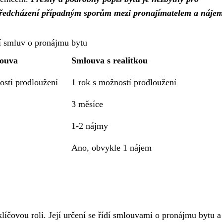
předcházení případným sporům mezi pronajímatelem a náje
í smluv o pronájmu bytu
louva
Smlouva s realitkou
ostí prodloužení
1 rok s možností prodloužení
3 měsíce
1-2 nájmy
Ano, obvykle 1 nájem
čovou roli. Její určení se řídí smlouvami o pronájmu bytu a