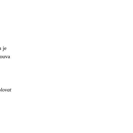
 je
ouva
olovat