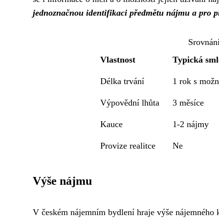
jednoznačnou identifikaci předmětu nájmu a pro 
Srovnán
Vlastnost
Typická sm
Délka trvání
1 rok s možn
Výpovědní lhůta
3 měsíce
Kauce
1-2 nájmy
Provize realitce
Ne
Výše nájmu
V českém nájemním bydlení hraje výše nájemného klí