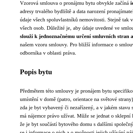
Vzorová smlouva o pronájmu bytu obvykle začíná
i
adresy trvalého bydliště a data narození pronajímat
údaje všech spoluvlastníků nemovitosti. Stejně tak 
všech osob. Důležité je, aby údaje uvedené ve smlou
slouží k jednoznačnému určení smluvních stran
našem vzoru smlouvy. Pro bližší informace o smlouvě
odborníka v oblasti práva.
Popis bytu
Předmětem této smlouvy je pronájem bytu specifikov
umístění v domě (patro, orientace na světové strany
zda je byt vybavený či nezařízený, a v jakém stavu s
má nájemce právo užívat. Může se jednat o sklepní k
že je byt součástí bytového domu s dalšími společný
se i informace o nich a o možnosti jejich užívání 