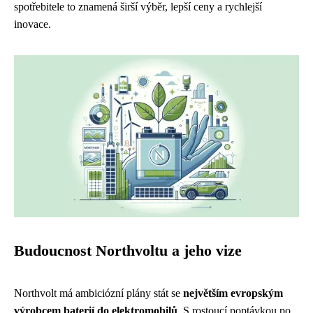
spotřebitele to znamená širší výběr, lepší ceny a rychlejší
inovace.
Budoucnost Northvoltu a jeho vize
Northvolt má ambiciózní plány stát se
největším evropským
výrobcem baterií do elektromobilů
. S rostoucí poptávkou po