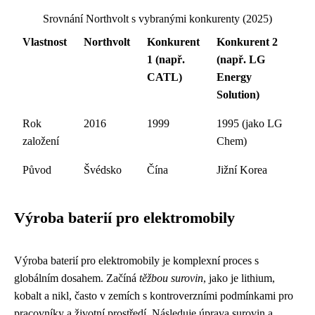
Srovnání Northvolt s vybranými konkurenty (2025)
Vlastnost
Northvolt
Konkurent
Konkurent 2
1 (např.
(např. LG
CATL)
Energy
Solution)
Rok
2016
1999
1995 (jako LG
založení
Chem)
Původ
Švédsko
Čína
Jižní Korea
Výroba baterií pro elektromobily
Výroba baterií pro elektromobily je komplexní proces s
globálním dosahem. Začíná
těžbou surovin
, jako je lithium,
kobalt a nikl, často v zemích s kontroverzními podmínkami pro
pracovníky a životní prostředí. Následuje úprava surovin a