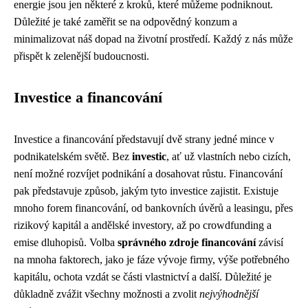
energie jsou jen některé z kroků, které můžeme podniknout.
Důležité je také zaměřit se na odpovědný konzum a
minimalizovat náš dopad na životní prostředí. Každý z nás může
přispět k zelenější budoucnosti.
Investice a financování
Investice a financování představují dvě strany jedné mince v
podnikatelském světě. Bez
investic
, ať už vlastních nebo cizích,
není možné rozvíjet podnikání a dosahovat růstu. Financování
pak představuje způsob, jakým tyto investice zajistit. Existuje
mnoho forem financování, od bankovních úvěrů a leasingu, přes
rizikový kapitál a andělské investory, až po crowdfunding a
emise dluhopisů. Volba
správného zdroje financování
závisí
na mnoha faktorech, jako je fáze vývoje firmy, výše potřebného
kapitálu, ochota vzdát se části vlastnictví a další. Důležité je
důkladně zvážit všechny možnosti a zvolit
nejvýhodnější