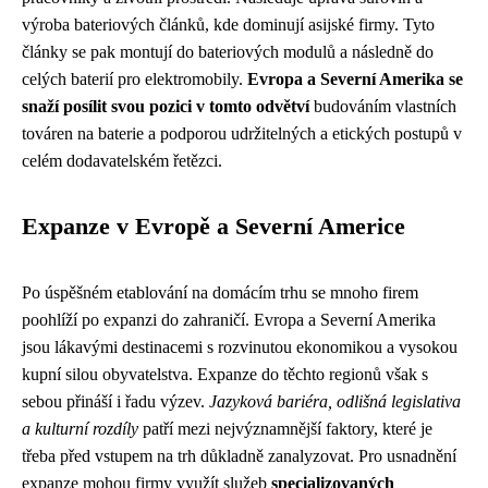
výroba bateriových článků, kde dominují asijské firmy. Tyto
články se pak montují do bateriových modulů a následně do
celých baterií pro elektromobily.
Evropa a Severní Amerika se
snaží posílit svou pozici v tomto odvětví
budováním vlastních
továren na baterie a podporou udržitelných a etických postupů v
celém dodavatelském řetězci.
Expanze v Evropě a Severní Americe
Po úspěšném etablování na domácím trhu se mnoho firem
poohlíží po expanzi do zahraničí. Evropa a Severní Amerika
jsou lákavými destinacemi s rozvinutou ekonomikou a vysokou
kupní silou obyvatelstva. Expanze do těchto regionů však s
sebou přináší i řadu výzev.
Jazyková bariéra, odlišná legislativa
a kulturní rozdíly
patří mezi nejvýznamnější faktory, které je
třeba před vstupem na trh důkladně zanalyzovat. Pro usnadnění
expanze mohou firmy využít služeb
specializovaných