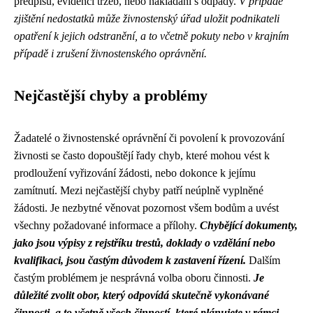
předpisů, evidenci tržeb, nebo nakládání s odpady.
V případě
zjištění nedostatků může živnostenský úřad uložit podnikateli
opatření k jejich odstranění, a to včetně pokuty nebo v krajním
případě i zrušení živnostenského oprávnění.
Nejčastější chyby a problémy
Žadatelé o živnostenské oprávnění či povolení k provozování
živnosti se často dopouštějí řady chyb, které mohou vést k
prodloužení vyřizování žádosti, nebo dokonce k jejímu
zamítnutí. Mezi nejčastější chyby patří neúplně vyplněné
žádosti. Je nezbytné věnovat pozornost všem bodům a uvést
všechny požadované informace a přílohy.
Chybějící dokumenty,
jako jsou výpisy z rejstříku trestů, doklady o vzdělání nebo
kvalifikaci, jsou častým důvodem k zastavení řízení.
Dalším
častým problémem je nesprávná volba oboru činnosti.
Je
důležité zvolit obor, který odpovídá skutečně vykonávané
činnosti, a to včetně všech činností, které plánujete v rámci