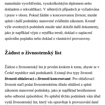
maturitním vysvědčením, vysokoškolským diplomem nebo
dokladem o rekvalifikaci. V některých případech je vyžadována
i praxe v oboru. Pokud žádáte o koncesovanou živnost, musíte
splnit i další podmínky stanovené zvláštním zákonem. Kromě
výše uvedených podmínek musíte také doložit další dokumenty,
jako je například výpis z rejstříku trestů, doklad o zaplacení
správního poplatku nebo doklad o vlastnictví provozovny.
Žádost o živnostenský list
Žádost o živnostenský list je prvním krokem k tomu, abyste se v
České republice stali podnikateli. Existují dva typy živností:
živnosti ohlašovací
a
živnosti koncesované
. Pro ohlašovací
živnosti stačí podat živnostenskému úřadu ohlášení a splnit
zákonem stanovené podmínky, jako je například bezúhonnost
nebo odborná způsobilost. Po splnění těchto podmínek vám úřad
vydá živnostenský list, který vás opravňuje k provozování dané