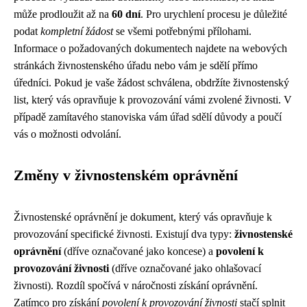
může prodloužit až na
60 dní
. Pro urychlení procesu je důležité
podat
kompletní žádost
se všemi potřebnými přílohami.
Informace o požadovaných dokumentech najdete na webových
stránkách živnostenského úřadu nebo vám je sdělí přímo
úředníci. Pokud je vaše žádost schválena, obdržíte živnostenský
list, který vás opravňuje k provozování vámi zvolené živnosti. V
případě zamítavého stanoviska vám úřad sdělí důvody a poučí
vás o možnosti odvolání.
Změny v živnostenském oprávnění
Živnostenské oprávnění je dokument, který vás opravňuje k
provozování specifické živnosti. Existují dva typy:
živnostenské
oprávnění
(dříve označované jako koncese) a
povolení k
provozování živnosti
(dříve označované jako ohlašovací
živnosti). Rozdíl spočívá v náročnosti získání oprávnění.
Zatímco pro získání
povolení k provozování živnosti
stačí splnit