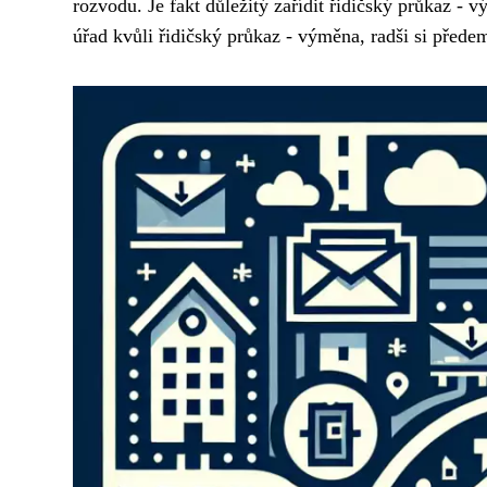
rozvodu. Je fakt důležitý zařídit řidičský průkaz - v
úřad kvůli řidičský průkaz - výměna, radši si předem