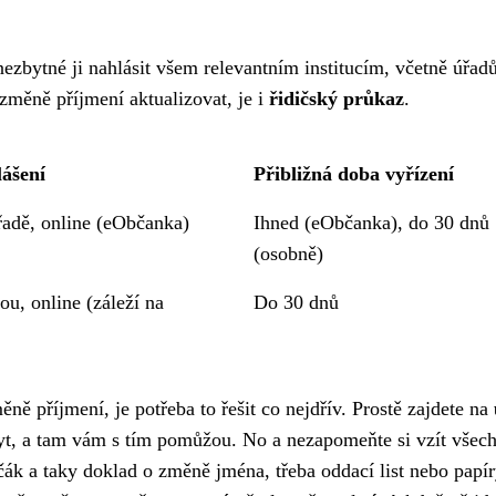
zbytné ji nahlásit všem relevantním institucím, včetně úřadů
 změně příjmení aktualizovat, je i
řidičský průkaz
.
ášení
Přibližná doba vyřízení
adě, online (eObčanka)
Ihned (eObčanka), do 30 dnů
(osobně)
ou, online (záleží na
Do 30 dnů
ně příjmení, je potřeba to řešit co nejdřív. Prostě zajdete na
byt, a tam vám s tím pomůžou. No a nezapomeňte si vzít všec
dičák a taky doklad o změně jména, třeba oddací list nebo papír