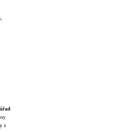
,
úřad
hny
y z