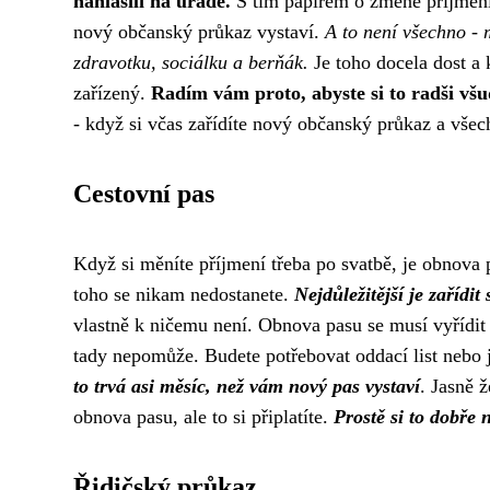
nahlásili na úřadě.
S tím papírem o změně příjmení 
nový občanský průkaz vystaví.
A to není všechno - 
zdravotku, sociálku a berňák.
Je toho docela dost a 
zařízený.
Radím vám proto, abyste si to radši všud
- když si včas zařídíte nový občanský průkaz a všec
Cestovní pas
Když si měníte příjmení třeba po svatbě, je
obnova 
toho se nikam nedostanete.
Nejdůležitější je zařídit
vlastně k ničemu není. Obnova pasu se musí vyřídit
tady nepomůže. Budete potřebovat oddací list nebo 
to trvá asi měsíc, než vám nový pas vystaví
. Jasně ž
obnova pasu, ale to si připlatíte.
Prostě si to dobře 
Řidičský průkaz