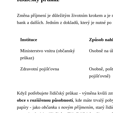
Změna příjmení je důležitým životním krokem a je ne
bank a dalších. Jedním z dokladů, který je nutné po
Instituce
Způsob nahl
Ministerstvo vnitra (občanský
Osobně na úř
průkaz)
Zdravotní pojišťovna
Osobně, pošt
pojišťovně)
Když potřebujete
řidičský průkaz - výměna
kvůli změ
obce s rozšířenou působností
, kde máte trvalý po
papíry - jako
občanku s novým příjmením
, starý ři