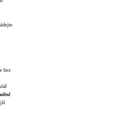
en
ádejte
le bez
ulář
álně
jší