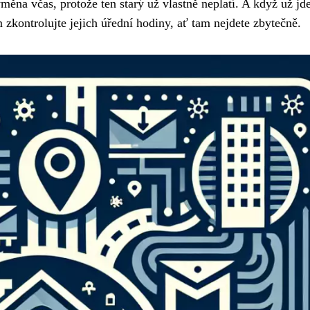
ýměna včas, protože ten starý už vlastně neplatí. A když už jd
 zkontrolujte jejich úřední hodiny, ať tam nejdete zbytečně.