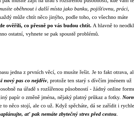
pak musíte zajít na úřad s rozšířenou působností, kde vám t
musíte oběhnout i další místa jako banku, pojišťovnu, práci,
každý může chtít něco jinýho, podle toho, co všechno máte
e ověřili, co přesně po vás budou chtít.
A hlavně to neodkl
hno ostatní, vyhnete se pak spoustě problémů.
pasu
jedna z prvních věcí, co musíte řešit. Je to fakt otrava, a
 si nový pas co nejdřív
, protože ten starý s dívčím jménem už
 osobně na úřadě s rozšířenou působností - žádný online form
jiný papír o změně jména, nějaký platný průkaz a fotky.
Norm
e to něco stojí, ale co už. Když spěcháte, dá se zařídit i rychle
naplánujte, ať pak nemáte zbytečný stres před cestou
.