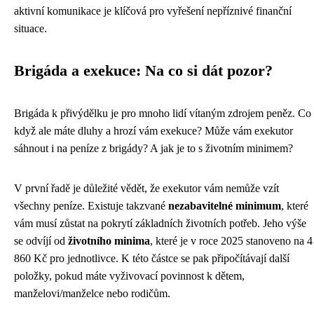
aktivní komunikace je klíčová pro vyřešení nepříznivé finanční
situace.
Brigáda a exekuce: Na co si dát pozor?
Brigáda k přivýdělku je pro mnoho lidí vítaným zdrojem peněz. Co
když ale máte dluhy a hrozí vám exekuce? Může vám exekutor
sáhnout i na peníze z brigády? A jak je to s životním minimem?
V první řadě je důležité vědět, že exekutor vám nemůže vzít
všechny peníze. Existuje takzvané
nezabavitelné minimum
, které
vám musí zůstat na pokrytí základních životních potřeb. Jeho výše
se odvíjí od
životního minima
, které je v roce 2025 stanoveno na 4
860 Kč pro jednotlivce. K této částce se pak připočítávají další
položky, pokud máte vyživovací povinnost k dětem,
manželovi/manželce nebo rodičům.