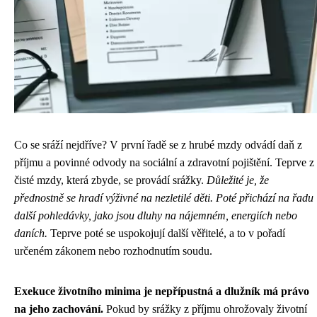
Co se sráží nejdříve? V první řadě se z hrubé mzdy odvádí daň z
příjmu a povinné odvody na sociální a zdravotní pojištění. Teprve z
čisté mzdy, která zbyde, se provádí srážky.
Důležité je, že
přednostně se hradí výživné na nezletilé děti. Poté přichází na řadu
další pohledávky, jako jsou dluhy na nájemném, energiích nebo
daních.
Teprve poté se uspokojují další věřitelé, a to v pořadí
určeném zákonem nebo rozhodnutím soudu.
Exekuce životního minima je nepřípustná a dlužník má právo
na jeho zachování.
Pokud by srážky z příjmu ohrožovaly životní