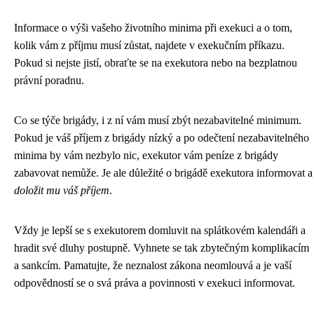
Informace o výši vašeho životního minima při exekuci a o tom,
kolik vám z příjmu musí zůstat, najdete v exekučním příkazu.
Pokud si nejste jistí, obraťte se na exekutora nebo na bezplatnou
právní poradnu.
Co se týče brigády, i z ní vám musí zbýt nezabavitelné minimum.
Pokud je váš příjem z brigády nízký a po odečtení nezabavitelného
minima by vám nezbylo nic, exekutor vám peníze z brigády
zabavovat nemůže. Je ale důležité o brigádě exekutora informovat a
doložit mu váš příjem
.
Vždy je lepší se s exekutorem domluvit na splátkovém kalendáři a
hradit své dluhy postupně. Vyhnete se tak zbytečným komplikacím
a sankcím. Pamatujte, že neznalost zákona neomlouvá a je vaší
odpovědností se o svá práva a povinnosti v exekuci informovat.