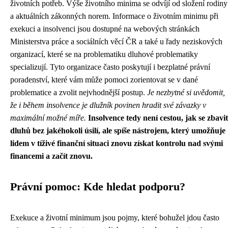
životních potřeb. Výše životního minima se odvíjí od složení rodiny
a aktuálních zákonných norem. Informace o životním minimu při
exekuci a insolvenci jsou dostupné na webových stránkách
Ministerstva práce a sociálních věcí ČR a také u řady neziskových
organizací, které se na problematiku dluhové problematiky
specializují. Tyto organizace často poskytují i bezplatné právní
poradenství, které vám může pomoci zorientovat se v dané
problematice a zvolit nejvhodnější postup.
Je nezbytné si uvědomit,
že i během insolvence je dlužník povinen hradit své závazky v
maximální možné míře.
Insolvence tedy není cestou, jak se zbavit
dluhů bez jakéhokoli úsilí, ale spíše nástrojem, který umožňuje
lidem v tíživé finanční situaci znovu získat kontrolu nad svými
financemi a začít znovu.
Právní pomoc: Kde hledat podporu?
Exekuce a životní minimum jsou pojmy, které bohužel jdou často