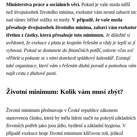
Ministerstva práce a sociálních věcí.
Pokud je vaše mzda nižší
než dvojnásobek životního minima, exekutor vám nesmí zabavit nic
nad rámec běžné srážky ze mzdy.
V případě, že vaše mzda
přesahuje dvojnásobek životního minima, zabaví vám exekutor
třetinu z částky, která přesahuje toto minimum.
Je důležité si
uvědomit, že exekuce z platu je krajním řešením a vždy je lepší se jí
vyhnout. Pokud se dostanete do finančních potíží, oslovte včas své
věřitele a pokuste se s nimi domluvit splátkový kalendář. Existují
také organizace, které vám s řešením dluhů poradí a pomohou vám
najít cestu z dluhové pasti.
Životní minimum: Kolik vám musí zbýt?
Životní minimum představuje v České republice zákonem
stanovenou částku, která by měla lidem stačit na pokrytí základních
životních potřeb jako jsou jídlo, bydlení a základní hygiena. V
případě exekuce hraje životní minimum klíčovou roli, jelikož