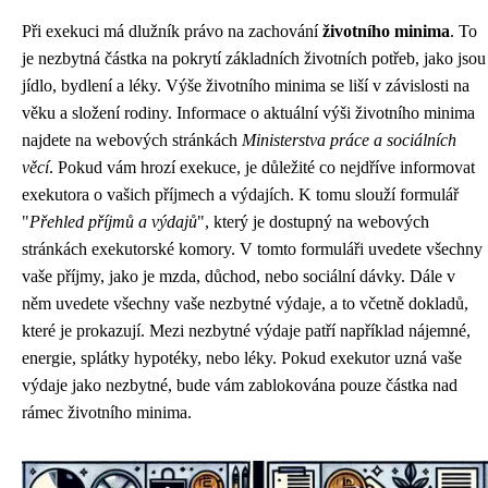
Při exekuci má dlužník právo na zachování
životního minima
. To
je nezbytná částka na pokrytí základních životních potřeb, jako jsou
jídlo, bydlení a léky. Výše životního minima se liší v závislosti na
věku a složení rodiny. Informace o aktuální výši životního minima
najdete na webových stránkách
Ministerstva práce a sociálních
věcí
. Pokud vám hrozí exekuce, je důležité co nejdříve informovat
exekutora o vašich příjmech a výdajích. K tomu slouží formulář
"
Přehled příjmů a výdajů
", který je dostupný na webových
stránkách exekutorské komory. V tomto formuláři uvedete všechny
vaše příjmy, jako je mzda, důchod, nebo sociální dávky. Dále v
něm uvedete všechny vaše nezbytné výdaje, a to včetně dokladů,
které je prokazují. Mezi nezbytné výdaje patří například nájemné,
energie, splátky hypotéky, nebo léky. Pokud exekutor uzná vaše
výdaje jako nezbytné, bude vám zablokována pouze částka nad
rámec životního minima.