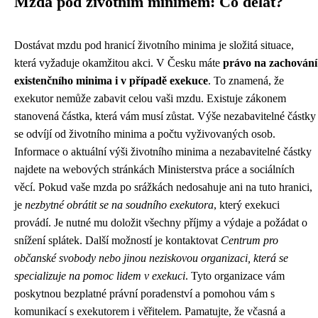
Mzda pod životním minimem: Co dělat?
Dostávat mzdu pod hranicí životního minima je složitá situace,
která vyžaduje okamžitou akci. V Česku máte
právo na zachování
existenčního minima i v případě exekuce
. To znamená, že
exekutor nemůže zabavit celou vaši mzdu. Existuje zákonem
stanovená částka, která vám musí zůstat. Výše nezabavitelné částky
se odvíjí od životního minima a počtu vyživovaných osob.
Informace o aktuální výši životního minima a nezabavitelné částky
najdete na webových stránkách Ministerstva práce a sociálních
věcí. Pokud vaše mzda po srážkách nedosahuje ani na tuto hranici,
je
nezbytné obrátit se na soudního exekutora
, který exekuci
provádí. Je nutné mu doložit všechny příjmy a výdaje a požádat o
snížení splátek. Další možností je kontaktovat
Centrum pro
občanské svobody nebo jinou neziskovou organizaci, která se
specializuje na pomoc lidem v exekuci
. Tyto organizace vám
poskytnou bezplatné právní poradenství a pomohou vám s
komunikací s exekutorem i věřitelem. Pamatujte, že včasná a