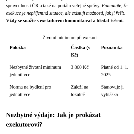
spravedlnosti ČR a také na portálu veřejné správy.
Pamatujte, že
exekuce je nepříjemná situace, ale existují možnosti, jak ji řešit.
Vždy se snažte s exekutorem komunikovat a hledat řešení.
Životní minimum při exekuci
Položka
Částka (v
Poznámka
Kč)
Nezbytné životní minimum
3 860 Kč
Platné od 1. 1.
jednotlivce
2025
Norma na bydlení pro
Záleží na
Stanovuje ji
jednotlivce
lokalitě
vyhláška
Nezbytné výdaje: Jak je prokázat
exekutorovi?