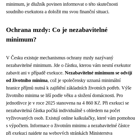
minimum, je dlužník povinen informovat o této skutečnosti
soudního exekutora a doložit mu svou finanční situaci.
Ochrana mzdy: Co je nezabavitelné
minimum?
V Česku existuje mechanismus ochrany mzdy nazývaný
nezabavitelné minimum. Jde o částku, kterou vám nesmí exekutor
zabavit ani v případě exekuce.
Nezabavitelné minimum se odvíjí
od životního minima
, což je společensky uznaná minimální
hranice příjmů nutná k zajištění základních životních potřeb. Výše
životního minima se liší podle věku a složení domácnosti. Pro
jednotlivce je v roce 2025 stanovena na 4 860 Kč. Při exekuci se
nezabavitelná částka počítá individuálně s ohledem na počet
vyživovaných osob. Existují online kalkulačky, které vám pomohou
s výpočtem. Informace o životním minimu a nezabavitelné částce
při exekuci najdete na webových stránkách Ministerstva