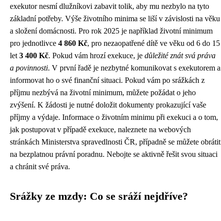
exekutor nesmí dlužníkovi zabavit tolik, aby mu nezbylo na tyto
základní potřeby. Výše životního minima se liší v závislosti na věku
a složení domácnosti. Pro rok 2025 je například životní minimum
pro jednotlivce
4 860 Kč
, pro nezaopatřené dítě ve věku od 6 do 15
let
3 400 Kč
. Pokud vám hrozí exekuce, je
důležité znát svá práva
a povinnosti
. V první řadě je nezbytné komunikovat s exekutorem a
informovat ho o své finanční situaci. Pokud vám po srážkách z
příjmu nezbývá na životní minimum, můžete požádat o jeho
zvýšení. K žádosti je nutné doložit dokumenty prokazující vaše
příjmy a výdaje. Informace o životním minimu při exekuci a o tom,
jak postupovat v případě exekuce, naleznete na webových
stránkách Ministerstva spravedlnosti ČR, případně se můžete obrátit
na bezplatnou právní poradnu. Nebojte se aktivně řešit svou situaci
a chránit své práva.
Srážky ze mzdy: Co se sráží nejdříve?