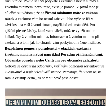
ruku v ruce. Pokud se i vy potýkáte s exekucí a nevíte si rady s
životním minimem, nezoufejte, existuje pomoc. V první řadě je
důležité si uvědomit, že na
životní minimum máte ze zákona
nárok
a exekutor vám ho nesmí zabavit. Jeho výše se liší v
závislosti na vaší životní situaci, například zda máte děti. Pro
zjištění přesné částky, která vám náleží, můžete využít online
kalkulačky životního minima. Informace o životním minimu při
exekuci a o tom, jak ho chránit, vám poskytnou i různé instituce.
Bezplatnou pomoc a poradenství v otázkách exekucí a
životního minima nabízí například Poradna při finanční tísni,
Občanské poradny nebo Centrum pro občanské záležitosti.
Nebojte se obrátit na odborníky, kteří vám pomohou zorientovat se
v legislativě a najít řešení vaší situace.
Pamatujte, že v tom nejste
sami a existuje cesta, jak se z dluhové pasti dostat.