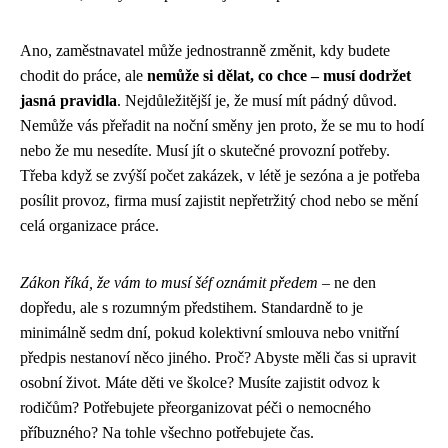
Ano, zaměstnavatel může jednostranně změnit, kdy budete
chodit do práce, ale
nemůže si dělat, co chce – musí dodržet
jasná pravidla
. Nejdůležitější je, že musí mít pádný důvod.
Nemůže vás přeřadit na noční směny jen proto, že se mu to hodí
nebo že mu nesedíte. Musí jít o skutečné provozní potřeby.
Třeba když se zvýší počet zakázek, v létě je sezóna a je potřeba
posílit provoz, firma musí zajistit nepřetržitý chod nebo se mění
celá organizace práce.
Zákon říká, že vám to musí šéf oznámit předem
– ne den
dopředu, ale s rozumným předstihem. Standardně to je
minimálně sedm dní, pokud kolektivní smlouva nebo vnitřní
předpis nestanoví něco jiného. Proč? Abyste měli čas si upravit
osobní život. Máte děti ve školce? Musíte zajistit odvoz k
rodičům? Potřebujete přeorganizovat péči o nemocného
příbuzného? Na tohle všechno potřebujete čas.