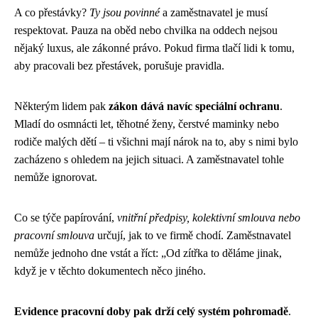
A co přestávky?
Ty jsou povinné
a zaměstnavatel je musí
respektovat. Pauza na oběd nebo chvilka na oddech nejsou
nějaký luxus, ale zákonné právo. Pokud firma tlačí lidi k tomu,
aby pracovali bez přestávek, porušuje pravidla.
Některým lidem pak
zákon dává navíc speciální ochranu
.
Mladí do osmnácti let, těhotné ženy, čerstvé maminky nebo
rodiče malých dětí – ti všichni mají nárok na to, aby s nimi bylo
zacházeno s ohledem na jejich situaci. A zaměstnavatel tohle
nemůže ignorovat.
Co se týče papírování,
vnitřní předpisy, kolektivní smlouva nebo
pracovní smlouva
určují, jak to ve firmě chodí. Zaměstnavatel
nemůže jednoho dne vstát a říct: „Od zítřka to děláme jinak,
když je v těchto dokumentech něco jiného.
Evidence pracovní doby pak drží celý systém pohromadě
.