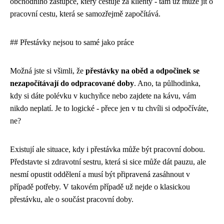
obchodního zástupce, který cestuje za klienty - tam už může jít o
pracovní cestu, která se samozřejmě započítává.
## Přestávky nejsou to samé jako práce
Možná jste si všimli, že
přestávky na oběd a odpočinek se
nezapočítávají do odpracované doby
. Ano, ta půlhodinka,
kdy si dáte polévku v kuchyňce nebo zajdete na kávu, vám
nikdo neplatí. Je to logické - přece jen v tu chvíli si odpočíváte,
ne?
Existují ale situace, kdy i přestávka může být pracovní dobou.
Představte si zdravotní sestru, která si sice může dát pauzu, ale
nesmí opustit oddělení a musí být připravená zasáhnout v
případě potřeby. V takovém případě už nejde o klasickou
přestávku, ale o součást pracovní doby.