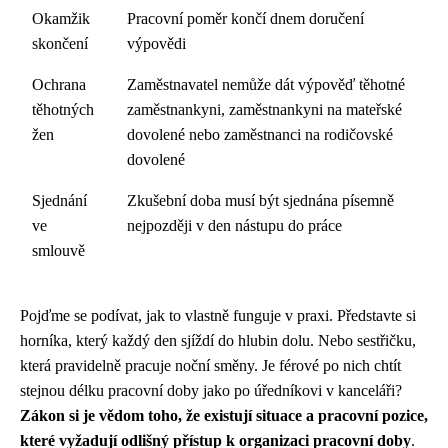
Okamžik
Pracovní poměr končí dnem doručení
skončení
výpovědi
Ochrana
Zaměstnavatel nemůže dát výpověď těhotné
těhotných
zaměstnankyni, zaměstnankyni na mateřské
žen
dovolené nebo zaměstnanci na rodičovské
dovolené
Sjednání
Zkušební doba musí být sjednána písemně
ve
nejpozději v den nástupu do práce
smlouvě
Pojďme se podívat, jak to vlastně funguje v praxi. Představte si
horníka, který každý den sjíždí do hlubin dolu. Nebo sestřičku,
která pravidelně pracuje noční směny. Je férové po nich chtít
stejnou délku pracovní doby jako po úředníkovi v kanceláři?
Zákon si je vědom toho, že existují situace a pracovní pozice,
které vyžadují odlišný přístup k organizaci pracovní doby
.