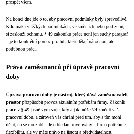
prospět všem.
Na konci dne jde o to, aby pracovní podmínky byly spravedlivé.
Kdo maká v těžkých podmínkách, ve směnách nebo pod zemí,
si zaslouží ochranu. § 49 zákoníku práce není jen suchý paragraf
– je to konkrétní pomoc pro lidi, kteří dělají náročnou, ale
potřebnou práci.
Práva zaměstnanců při úpravě pracovní
doby
Úprava pracovní doby je nástroj, který dává zaměstnavateli
prostor
přizpůsobit provoz aktuálním potřebám firmy. Zákoník
práce v § 49 jasně vymezuje, kdy a jak může šéf změnit vaši
pracovní dobu, a zároveň vás chrání před tím, aby s tím mohl
dělat, co se mu zlíbí. Jde o hledání rovnováhy – firma potřebuje
flexibilitu, ale vy máte právo na jistotu a předvídatelnost.