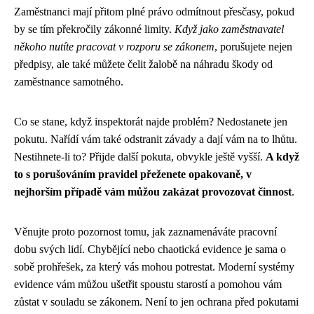
Zaměstnanci mají přitom plné právo odmítnout přesčasy, pokud
by se tím překročily zákonné limity.
Když jako zaměstnavatel
někoho nutíte pracovat v rozporu se zákonem
, porušujete nejen
předpisy, ale také můžete čelit žalobě na náhradu škody od
zaměstnance samotného.
Co se stane, když inspektorát najde problém? Nedostanete jen
pokutu. Nařídí vám také odstranit závady a dají vám na to lhůtu.
Nestihnete-li to? Přijde další pokuta, obvykle ještě vyšší.
A když
to s porušováním pravidel přeženete opakovaně, v
nejhorším případě vám můžou zakázat provozovat činnost
.
Věnujte proto pozornost tomu, jak zaznamenáváte pracovní
dobu svých lidí. Chybějící nebo chaotická evidence je sama o
sobě prohřešek, za který vás mohou potrestat. Moderní systémy
evidence vám můžou ušetřit spoustu starostí a pomohou vám
zůstat v souladu se zákonem. Není to jen ochrana před pokutami