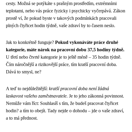
cesty. Možná se potýkáte s prašným prostředím, extrémními
teplotami, nebo vás práce fyzicky i psychicky vyčerpává. Zákon
prostě ví, že pokud byste v takových podmínkách pracovali
plných čtyřicet hodin týdně, vaše zdraví by to časem neslo.
Jak to konkrétně funguje?
Pokud vykonáváte práce druhé
kategorie, máte nárok na pracovní dobu 37,5 hodiny týdně.
U třetí nebo čtvrté kategorie je to ještě méně – 35 hodin týdně.
Čím náročnější a rizikovější práce, tím kratší pracovní doba.
Dává to smysl, ne?
A teď to nejdůležitější:
kratší pracovní doba není žádná
laskavost vašeho zaměstnavatele.
Je to jeho zákonná povinnost.
Nemůže vám říct: Souhlasíš s tím, že budeš pracovat čtyřicet
hodin? a tím to obejít. Tady nejde o dohodu – jde o vaše zdraví,
a to má přednost.