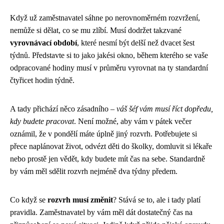
Když už zaměstnavatel sáhne po nerovnoměrném rozvržení,
nemůže si dělat, co se mu zlíbí. Musí dodržet takzvané
vyrovnávací období
, které nesmí být delší než dvacet šest
týdnů. Představte si to jako jakési okno, během kterého se vaše
odpracované hodiny musí v průměru vyrovnat na ty standardní
čtyřicet hodin týdně.
A tady přichází něco zásadního –
váš šéf vám musí říct dopředu,
kdy budete pracovat
. Není možné, aby vám v pátek večer
oznámil, že v pondělí máte úplně jiný rozvrh. Potřebujete si
přece naplánovat život, odvézt děti do školky, domluvit si lékaře
nebo prostě jen vědět, kdy budete mít čas na sebe. Standardně
by vám měl sdělit rozvrh nejméně dva týdny předem.
Co když se
rozvrh musí změnit
? Stává se to, ale i tady platí
pravidla. Zaměstnavatel by vám měl dát dostatečný čas na