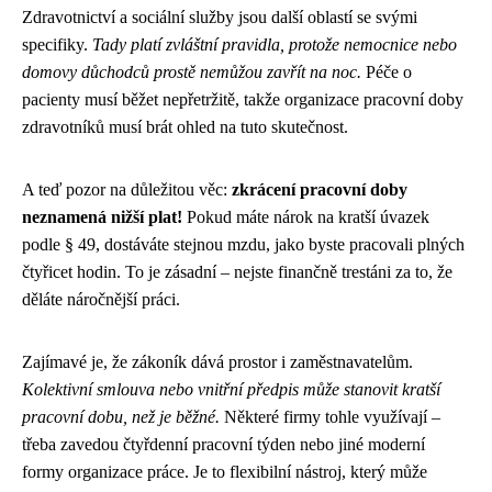
Zdravotnictví a sociální služby jsou další oblastí se svými
specifiky.
Tady platí zvláštní pravidla, protože nemocnice nebo
domovy důchodců prostě nemůžou zavřít na noc.
Péče o
pacienty musí běžet nepřetržitě, takže organizace pracovní doby
zdravotníků musí brát ohled na tuto skutečnost.
A teď pozor na důležitou věc:
zkrácení pracovní doby
neznamená nižší plat!
Pokud máte nárok na kratší úvazek
podle § 49, dostáváte stejnou mzdu, jako byste pracovali plných
čtyřicet hodin. To je zásadní – nejste finančně trestáni za to, že
děláte náročnější práci.
Zajímavé je, že zákoník dává prostor i zaměstnavatelům.
Kolektivní smlouva nebo vnitřní předpis může stanovit kratší
pracovní dobu, než je běžné.
Některé firmy tohle využívají –
třeba zavedou čtyřdenní pracovní týden nebo jiné moderní
formy organizace práce. Je to flexibilní nástroj, který může