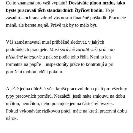
Co to znamená pro vaši výplatu?
Dostáváte plnou mzdu, jako
byste pracovali těch standardních čtyřicet hodin.
To je
zásadní – ochrana zdraví vás nesmí finančně poškodit. Pracujete
méně, ale berete stejně. Právě tak by to mělo být.
Váš zaměstnavatel musí průběžně sledovat, v jakých
podmínkách pracujete.
Musí správně zařadit vaši práci do
příslušné kategorie
a pak se podle toho řídit. Není to jen
formalita na papíře – inspektoráty práce to kontrolují a při
porušení mohou udělit pokutu.
A ještě jedna důležitá věc: kratší pracovní doba platí pro všechny
typy pracovních poměrů. Nezáleží, jestli máte smlouvu na dobu
určitou, neurčitou, nebo pracujete jen na částečný úvazek.
Pokud vykonáváte rizikovou práci, máte na kratší pracovní dobu
nárok.