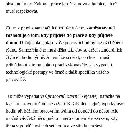
absolutní moc. Zákoník práce jasně stanovuje hranice, které
musí respektovat.
Co to v praxi znamená? Jednoduše řečeno,
zaměstnavatel
rozhoduje o tom, kdy přijdete do práce a kdy půjdete
domů
. Určuje také, jak se vaše pracovní hodiny rozloží během
týdne. Samozřejmě to musí dělat tak, aby se držel standardních
čtyřiceti hodin týdně. A nemůže si dělat, co chce – musí
přihlédnout k tomu, jakou práci vykonáváte, jak vypadají
technologické postupy ve firmě a další specifika vašeho
pracoviště.
Jak může vypadat váš
pracovní rozvrh
? Nejčastěji narazíte na
klasiku – rovnoměrné rozvržení. Každý den stejně, typicky osm
hodin při běžném pracovním týdnu od pondělí do pátku. Ale
možná vás čeká něco jiného – nerovnoměrné rozvržení, kdy
třeba v pondělí máte deset hodin a ve středu jen šest.