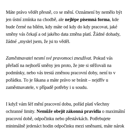
Máte právo vědět přesně, co se mění. Oznámení by nemělo být
jen ústní zmínka na chodbě, ale
nejlépe písemná forma
, kde
bude černé na bílém, kdy máte od kdy do kdy pracovat, jaké
směny vás čekají a od jakého data změna platí. Žádné dohady,
žádné „myslel jsem, že jsi to věděl.
Zaměstnavatel nesmí své pravomoci zneužívat
. Pokud vás
přeřadí na nejhorší směny jen proto, že jste si stěžovali na
podmínky, nebo vás trestá změnou pracovní doby, není to v
pořádku. To je šikana a máte právo se bránit – nejdřív u
zaměstnavatele, v případě potřeby i u soudu.
I když vám šéf mění pracovní dobu, pořád platí všechny
ochranné limity.
Nemůže obejít zákonná pravidla
o maximální
pracovní době, odpočinku nebo přestávkách. Potřebujete
minimálně jedenáct hodin odpočinku mezi směnami, máte nárok