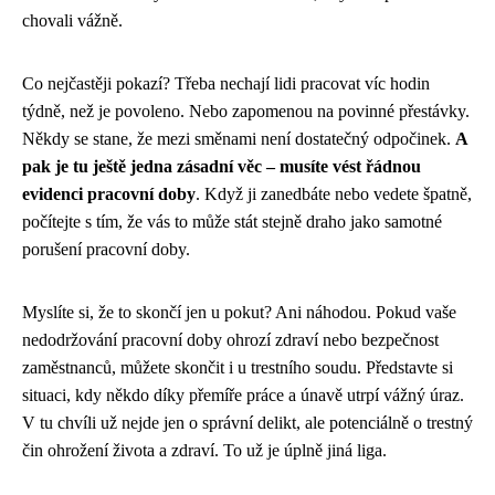
chovali vážně.
Co nejčastěji pokazí? Třeba nechají lidi pracovat víc hodin
týdně, než je povoleno. Nebo zapomenou na povinné přestávky.
Někdy se stane, že mezi směnami není dostatečný odpočinek.
A
pak je tu ještě jedna zásadní věc – musíte vést řádnou
evidenci pracovní doby
. Když ji zanedbáte nebo vedete špatně,
počítejte s tím, že vás to může stát stejně draho jako samotné
porušení pracovní doby.
Myslíte si, že to skončí jen u pokut? Ani náhodou. Pokud vaše
nedodržování pracovní doby ohrozí zdraví nebo bezpečnost
zaměstnanců, můžete skončit i u trestního soudu. Představte si
situaci, kdy někdo díky přemíře práce a únavě utrpí vážný úraz.
V tu chvíli už nejde jen o správní delikt, ale potenciálně o trestný
čin ohrožení života a zdraví. To už je úplně jiná liga.