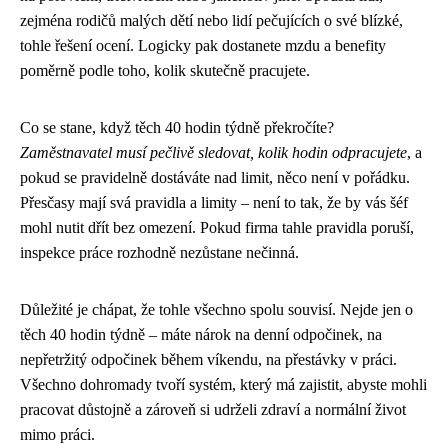
zejména rodičů malých dětí nebo lidí pečujících o své blízké,
tohle řešení ocení. Logicky pak dostanete mzdu a benefity
poměrně podle toho, kolik skutečně pracujete.
Co se stane, když těch 40 hodin týdně překročíte?
Zaměstnavatel musí pečlivě sledovat, kolik hodin odpracujete
, a
pokud se pravidelně dostáváte nad limit, něco není v pořádku.
Přesčasy mají svá pravidla a limity – není to tak, že by vás šéf
mohl nutit dřít bez omezení. Pokud firma tahle pravidla poruší,
inspekce práce rozhodně nezůstane nečinná.
Důležité je chápat, že tohle všechno spolu souvisí. Nejde jen o
těch 40 hodin týdně – máte nárok na denní odpočinek, na
nepřetržitý odpočinek během víkendu, na přestávky v práci.
Všechno dohromady tvoří systém, který má zajistit, abyste mohli
pracovat důstojně a zároveň si udrželi zdraví a normální život
mimo práci.