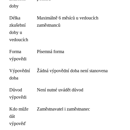
doby
Délka
Maximálně 6 měsíců u vedoucích
zkušební
zaměstnanců
doby u
vedoucích
Forma
Písemná forma
výpovědi
Výpovědní
Žádná výpovědní doba není stanovena
doba
Důvod
Není nutné uvádět důvod
výpovědi
Kdo může
Zaměstnavatel i zaměstnanec
dát
výpověď