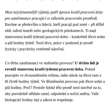
Mezi nejvýznamnější výjimky patří úprava kratší pracovní doby
pro zaměstnance pracující ve ztíženém pracovním prostředí.
Bavíme se především o lidech, kteří pracují pod zemí – při těžbě
uhlí, ražení tunelů nebo geologických průzkumech. Ti mají
stanovenou kratší týdenní pracovní dobu – konkrétně třicet sedm
a půl hodiny týdně. Není divu, práce v podzemí je prostě
fyzicky i psychicky extrémně náročná.
Co třeba zaměstnanci ve směnném provozu?
U těchto lidí je
rovněž stanovena kratší týdenní pracovní doba.
Pokud
pracujete ve dvousměnném režimu, máte nárok na třicet osm a
tři čtvrtě hodiny týdně. Ve třísměnném provozu pak třicet sedm a
půl hodiny. Proč? Protože lidské tělo prostě není stavěné na to,
aby pravidelně střídalo ranní, odpolední a noční směny. Vaše
biologické hodiny trpí a zákon to respektuje.