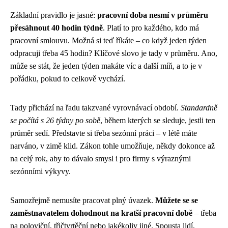
Základní pravidlo je jasné:
pracovní doba nesmí v průměru
přesáhnout 40 hodin týdně
. Platí to pro každého, kdo má
pracovní smlouvu. Možná si teď říkáte – co když jeden týden
odpracuji třeba 45 hodin? Klíčové slovo je tady v průměru. Ano,
může se stát, že jeden týden makáte víc a další míň, a to je v
pořádku, pokud to celkově vychází.
Tady přichází na řadu takzvané vyrovnávací období.
Standardně
se počítá s 26 týdny po sobě
, během kterých se sleduje, jestli ten
průměr sedí. Představte si třeba sezónní práci – v létě máte
narváno, v zimě klid. Zákon tohle umožňuje, někdy dokonce až
na celý rok, aby to dávalo smysl i pro firmy s výraznými
sezónními výkyvy.
Samozřejmě nemusíte pracovat plný úvazek.
Můžete se se
zaměstnavatelem dohodnout na kratší pracovní době
– třeba
na poloviční, třičtvrtěční nebo jakékoliv jiné. Spousta lidí,