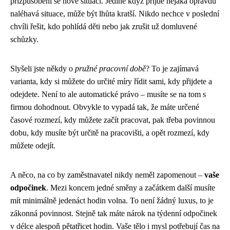
přizpůsobení se nové situaci. Jedině když přijde nějaká opravdu
naléhavá situace, může být lhůta kratší. Nikdo nechce v poslední
chvíli řešit, kdo pohlídá děti nebo jak zrušit už domluvené
schůzky.
Slyšeli jste někdy o
pružné pracovní době
? To je zajímavá
varianta, kdy si můžete do určité míry řídit sami, kdy přijdete a
odejdete. Není to ale automatické právo – musíte se na tom s
firmou dohodnout. Obvykle to vypadá tak, že máte určené
časové rozmezí, kdy můžete začít pracovat, pak třeba povinnou
dobu, kdy musíte být určitě na pracovišti, a opět rozmezí, kdy
můžete odejít.
A něco, na co by zaměstnavatel nikdy neměl zapomenout –
vaše
odpočinek
. Mezi koncem jedné směny a začátkem další musíte
mít minimálně jedenáct hodin volna. To není žádný luxus, to je
zákonná povinnost. Stejně tak máte nárok na týdenní odpočinek
v délce alespoň pětatřicet hodin. Vaše tělo i mysl potřebují čas na