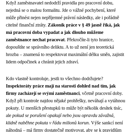
Když zaměstnavatel nedodrží pravidla pro pracovní dobu,
nejedná se o malou formalitu. Jde o vážné pochybení, které
může přinést nejen nepříjemné právní následky, ale i pořádně
citelné finanční ztráty.
Zákoník práce v § 49 jasně říká, jak
má pracovní doba vypadat a jak dlouho můžeme
zaměstnance nechat pracovat
. Překročíte-li tyto hranice,
dopouštíte se správního deliktu. A to už není jen teoretická
hrozba – znamená to respektovat maximální délku směn, zajistit
lidem odpočinek a chránit jejich zdraví.
Kdo vlastně kontroluje, jestli to všechno dodržujete?
Inspektoráty práce mají na starosti dohled nad tím, jak
firmy zacházejí se svými zaměstnanci
, včetně pracovní doby.
Když při kontrole najdou nějaké prohřešky, neváhají a vytáhnou
pokuty. U menších přestupků to může být několik desítek tisíc,
ale
pokud se porušení opakují nebo jsou opravdu závažná,
klidně naběhne pokuta v řádu milionů korun
. Výše sankcí není
náhodná – má firmy dostatečně motivovat, aby se k pravidlům