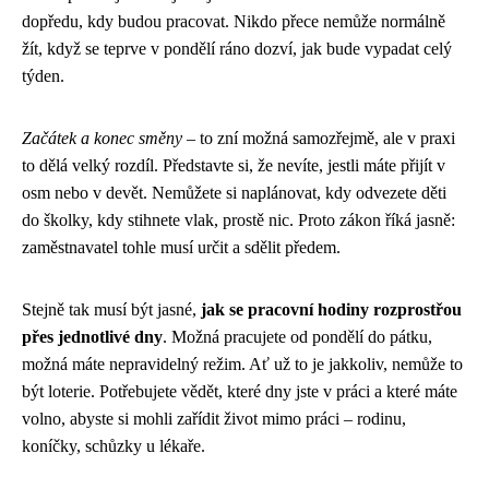
dopředu, kdy budou pracovat. Nikdo přece nemůže normálně
žít, když se teprve v pondělí ráno dozví, jak bude vypadat celý
týden.
Začátek a konec směny
– to zní možná samozřejmě, ale v praxi
to dělá velký rozdíl. Představte si, že nevíte, jestli máte přijít v
osm nebo v devět. Nemůžete si naplánovat, kdy odvezete děti
do školky, kdy stihnete vlak, prostě nic. Proto zákon říká jasně:
zaměstnavatel tohle musí určit a sdělit předem.
Stejně tak musí být jasné,
jak se pracovní hodiny rozprostřou
přes jednotlivé dny
. Možná pracujete od pondělí do pátku,
možná máte nepravidelný režim. Ať už to je jakkoliv, nemůže to
být loterie. Potřebujete vědět, které dny jste v práci a které máte
volno, abyste si mohli zařídit život mimo práci – rodinu,
koníčky, schůzky u lékaře.