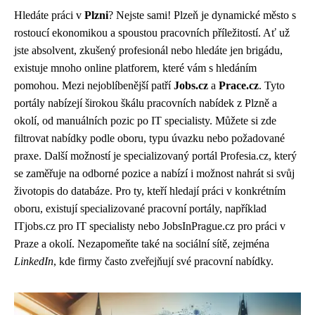
Hledáte práci v
Plzni
? Nejste sami! Plzeň je dynamické město s
rostoucí ekonomikou a spoustou pracovních příležitostí. Ať už
jste absolvent, zkušený profesionál nebo hledáte jen brigádu,
existuje mnoho online platforem, které vám s hledáním
pomohou. Mezi nejoblíbenější patří
Jobs.cz
a
Prace.cz
. Tyto
portály nabízejí širokou škálu pracovních nabídek z Plzně a
okolí, od manuálních pozic po IT specialisty. Můžete si zde
filtrovat nabídky podle oboru, typu úvazku nebo požadované
praxe. Další možností je specializovaný portál Profesia.cz, který
se zaměřuje na odborné pozice a nabízí i možnost nahrát si svůj
životopis do databáze. Pro ty, kteří hledají práci v konkrétním
oboru, existují specializované pracovní portály, například
ITjobs.cz pro IT specialisty nebo JobsInPrague.cz pro práci v
Praze a okolí. Nezapomeňte také na sociální sítě, zejména
LinkedIn
, kde firmy často zveřejňují své pracovní nabídky.