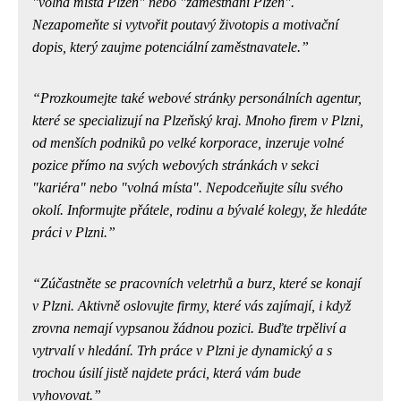
"volná místa Plzeň" nebo "zaměstnání Plzeň".
Nezapomeňte si vytvořit poutavý životopis a motivační
dopis, který zaujme potenciální zaměstnavatele.
Prozkoumejte také webové stránky personálních agentur,
které se specializují na Plzeňský kraj. Mnoho firem v Plzni,
od menších podniků po velké korporace, inzeruje volné
pozice přímo na svých webových stránkách v sekci
"kariéra" nebo "volná místa". Nepodceňujte sílu svého
okolí.
Informujte přátele, rodinu a bývalé kolegy, že hledáte
práci v Plzni.
Zúčastněte se pracovních veletrhů a burz, které se konají
v Plzni. Aktivně oslovujte firmy, které vás zajímají, i když
zrovna nemají vypsanou žádnou pozici.
Buďte trpěliví a
vytrvalí v hledání.
Trh práce v Plzni je dynamický a s
trochou úsilí jistě najdete práci, která vám bude
vyhovovat.