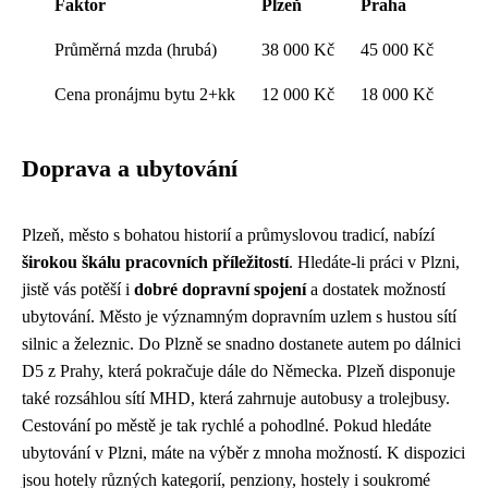
Faktor
Plzeň
Praha
Průměrná mzda (hrubá)
38 000 Kč
45 000 Kč
Cena pronájmu bytu 2+kk
12 000 Kč
18 000 Kč
Doprava a ubytování
Plzeň, město s bohatou historií a průmyslovou tradicí, nabízí
širokou škálu pracovních příležitostí
. Hledáte-li práci v Plzni,
jistě vás potěší i
dobré dopravní spojení
a dostatek možností
ubytování. Město je významným dopravním uzlem s hustou sítí
silnic a železnic. Do Plzně se snadno dostanete autem po dálnici
D5 z Prahy, která pokračuje dále do Německa. Plzeň disponuje
také rozsáhlou sítí MHD, která zahrnuje autobusy a trolejbusy.
Cestování po městě je tak rychlé a pohodlné. Pokud hledáte
ubytování v Plzni, máte na výběr z mnoha možností. K dispozici
jsou hotely různých kategorií, penziony, hostely i soukromé