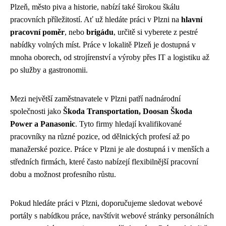
Plzeň, město piva a historie, nabízí také širokou škálu
pracovních příležitostí. Ať už hledáte práci v Plzni na
hlavní
pracovní poměr
, nebo
brigádu
, určitě si vyberete z pestré
nabídky volných míst. Práce v lokalitě Plzeň je dostupná v
mnoha oborech, od strojírenství a výroby přes IT a logistiku až
po služby a gastronomii.
Mezi největší zaměstnavatele v Plzni patří nadnárodní
společnosti jako
Škoda Transportation, Doosan Škoda
Power a Panasonic
. Tyto firmy hledají kvalifikované
pracovníky na různé pozice, od dělnických profesí až po
manažerské pozice. Práce v Plzni je ale dostupná i v menších a
středních firmách, které často nabízejí flexibilnější pracovní
dobu a možnost profesního růstu.
Pokud hledáte práci v Plzni, doporučujeme sledovat webové
portály s nabídkou práce, navštívit webové stránky personálních