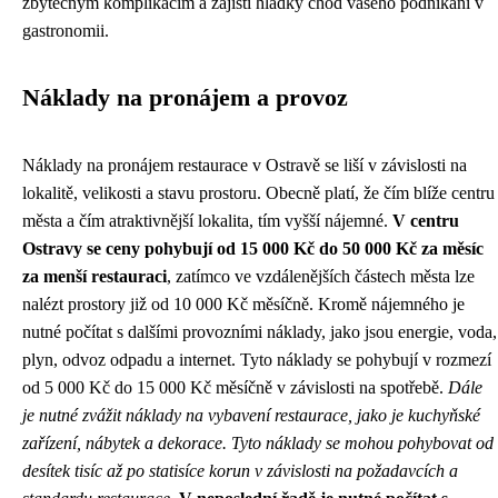
zbytečným komplikacím a zajistí hladký chod vašeho podnikání v
gastronomii.
Náklady na pronájem a provoz
Náklady na pronájem restaurace v Ostravě se liší v závislosti na
lokalitě, velikosti a stavu prostoru. Obecně platí, že čím blíže centru
města a čím atraktivnější lokalita, tím vyšší nájemné.
V centru
Ostravy se ceny pohybují od 15 000 Kč do 50 000 Kč za měsíc
za menší restauraci
, zatímco ve vzdálenějších částech města lze
nalézt prostory již od 10 000 Kč měsíčně. Kromě nájemného je
nutné počítat s dalšími provozními náklady, jako jsou energie, voda,
plyn, odvoz odpadu a internet. Tyto náklady se pohybují v rozmezí
od 5 000 Kč do 15 000 Kč měsíčně v závislosti na spotřebě.
Dále
je nutné zvážit náklady na vybavení restaurace, jako je kuchyňské
zařízení, nábytek a dekorace. Tyto náklady se mohou pohybovat od
desítek tisíc až po statisíce korun v závislosti na požadavcích a