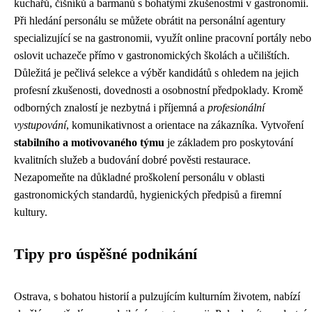
kuchařů, číšníků a barmanů s bohatými zkušenostmi v gastronomii.
Při hledání personálu se můžete obrátit na personální agentury
specializující se na gastronomii, využít online pracovní portály nebo
oslovit uchazeče přímo v gastronomických školách a učilištích.
Důležitá je pečlivá selekce a výběr kandidátů s ohledem na jejich
profesní zkušenosti, dovednosti a osobnostní předpoklady. Kromě
odborných znalostí je nezbytná i příjemná a
profesionální
vystupování
, komunikativnost a orientace na zákazníka. Vytvoření
stabilního a motivovaného týmu
je základem pro poskytování
kvalitních služeb a budování dobré pověsti restaurace.
Nezapomeňte na důkladné proškolení personálu v oblasti
gastronomických standardů, hygienických předpisů a firemní
kultury.
Tipy pro úspěšné podnikání
Ostrava, s bohatou historií a pulzujícím kulturním životem, nabízí