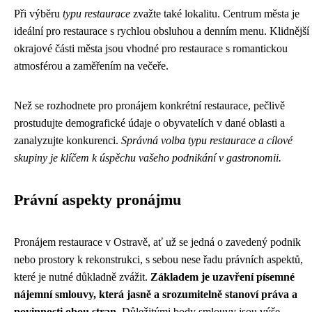
Při výběru
typu restaurace
zvažte také lokalitu. Centrum města je
ideální pro restaurace s rychlou obsluhou a denním menu. Klidnější
okrajové části města jsou vhodné pro restaurace s romantickou
atmosférou a zaměřením na večeře.
Než se rozhodnete pro pronájem konkrétní restaurace, pečlivě
prostudujte demografické údaje o obyvatelích v dané oblasti a
zanalyzujte konkurenci.
Správná volba typu restaurace a cílové
skupiny je klíčem k úspěchu vašeho podnikání v gastronomii.
Právní aspekty pronájmu
Pronájem restaurace v Ostravě, ať už se jedná o zavedený podnik
nebo prostory k rekonstrukci, s sebou nese řadu právních aspektů,
které je nutné důkladně zvážit.
Základem je uzavření písemné
nájemní smlouvy, která jasně a srozumitelně stanoví práva a
povinnosti obou stran.
Důležitými body smlouvy jsou výše