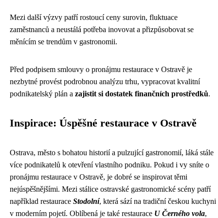
Mezi další výzvy patří rostoucí ceny surovin, fluktuace
zaměstnanců a neustálá potřeba inovovat a přizpůsobovat se
měnícím se trendům v gastronomii.
Před podpisem smlouvy o pronájmu restaurace v Ostravě je
nezbytné provést podrobnou analýzu trhu, vypracovat kvalitní
podnikatelský plán a
zajistit si dostatek finančních prostředků
.
Inspirace: Úspěšné restaurace v Ostravě
Ostrava, město s bohatou historií a pulzující gastronomií, láká stále
více podnikatelů k otevření vlastního podniku. Pokud i vy sníte o
pronájmu restaurace v Ostravě, je dobré se inspirovat těmi
nejúspěšnějšími. Mezi stálice ostravské gastronomické scény patří
například restaurace
Stodolní
, která sází na tradiční českou kuchyni
v moderním pojetí. Oblíbená je také restaurace
U Černého vola
,