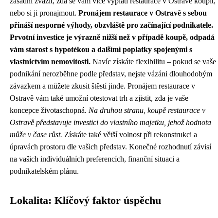
zásadní zvážit, zda se vám více vyplatí restaurace v Ostravě koupit,
nebo si ji pronajmout.
Pronájem restaurace v Ostravě s sebou
přináší nesporné výhody, obzvláště pro začínající podnikatele.
Prvotní investice je výrazně nižší než v případě koupě, odpadá
vám starost s hypotékou a dalšími poplatky spojenými s
vlastnictvím nemovitosti.
Navíc získáte flexibilitu – pokud se vaše
podnikání nerozběhne podle představ, nejste vázáni dlouhodobým
závazkem a můžete zkusit štěstí jinde. Pronájem restaurace v
Ostravě vám také umožní otestovat trh a zjistit, zda je vaše
koncepce životaschopná.
Na druhou stranu, koupě restaurace v
Ostravě představuje investici do vlastního majetku, jehož hodnota
může v čase růst.
Získáte také větší volnost při rekonstrukci a
úpravách prostoru dle vašich představ. Konečné rozhodnutí závisí
na vašich individuálních preferencích, finanční situaci a
podnikatelském plánu.
Lokalita: Klíčový faktor úspěchu