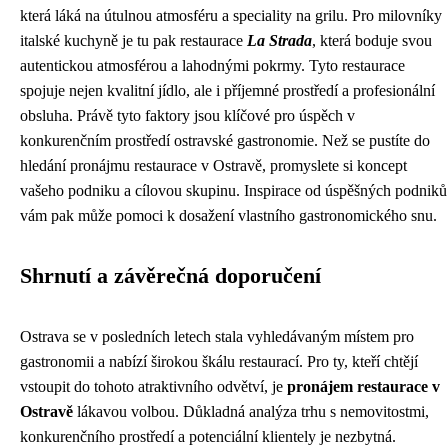
která láká na útulnou atmosféru a speciality na grilu. Pro milovníky
italské kuchyně je tu pak restaurace
La Strada
, která boduje svou
autentickou atmosférou a lahodnými pokrmy. Tyto restaurace
spojuje nejen kvalitní jídlo, ale i příjemné prostředí a profesionální
obsluha. Právě tyto faktory jsou klíčové pro úspěch v
konkurenčním prostředí ostravské gastronomie. Než se pustíte do
hledání pronájmu restaurace v Ostravě, promyslete si koncept
vašeho podniku a cílovou skupinu. Inspirace od úspěšných podniků
vám pak může pomoci k dosažení vlastního gastronomického snu.
Shrnutí a závěrečná doporučení
Ostrava se v posledních letech stala vyhledávaným místem pro
gastronomii a nabízí širokou škálu restaurací. Pro ty, kteří chtějí
vstoupit do tohoto atraktivního odvětví, je
pronájem restaurace v
Ostravě
lákavou volbou. Důkladná analýza trhu s nemovitostmi,
konkurenčního prostředí a potenciální klientely je nezbytná.