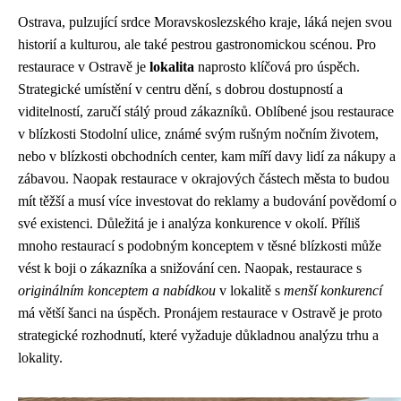
Ostrava, pulzující srdce Moravskoslezského kraje, láká nejen svou
historií a kulturou, ale také pestrou gastronomickou scénou. Pro
restaurace v Ostravě je
lokalita
naprosto klíčová pro úspěch.
Strategické umístění v centru dění, s dobrou dostupností a
viditelností, zaručí stálý proud zákazníků. Oblíbené jsou restaurace
v blízkosti Stodolní ulice, známé svým rušným nočním životem,
nebo v blízkosti obchodních center, kam míří davy lidí za nákupy a
zábavou. Naopak restaurace v okrajových částech města to budou
mít těžší a musí více investovat do reklamy a budování povědomí o
své existenci. Důležitá je i analýza konkurence v okolí. Příliš
mnoho restaurací s podobným konceptem v těsné blízkosti může
vést k boji o zákazníka a snižování cen. Naopak, restaurace s
originálním konceptem a nabídkou
v lokalitě s
menší konkurencí
má větší šanci na úspěch. Pronájem restaurace v Ostravě je proto
strategické rozhodnutí, které vyžaduje důkladnou analýzu trhu a
lokality.