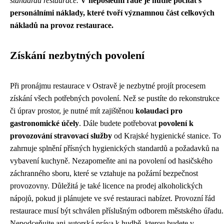
standardu restaurace.
V neposlední řadě je nutné počítat s
personálními náklady, které tvoří významnou část celkových
nákladů na provoz restaurace.
Získání nezbytných povolení
Při pronájmu restaurace v Ostravě je nezbytné projít procesem
získání všech potřebných povolení. Než se pustíte do rekonstrukce
či úprav prostor, je nutné mít zajištěnou
kolaudaci pro
gastronomické účely
. Dále budete potřebovat
povolení k
provozování stravovací služby
od Krajské hygienické stanice. To
zahrnuje splnění přísných hygienických standardů a požadavků na
vybavení kuchyně. Nezapomeňte ani na povolení od hasičského
záchranného sboru, které se vztahuje na požární bezpečnost
provozovny. Důležitá je také licence na prodej alkoholických
nápojů, pokud ji plánujete ve své restauraci nabízet. Provozní řád
restaurace musí být schválen příslušným odborem městského úřadu.
Nepodceňujte ani autorská práva k hudbě, kterou budete v