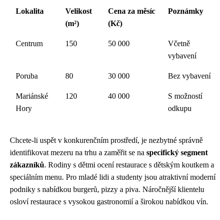
Lokalita
Velikost
Cena za měsíc
Poznámky
(m²)
(Kč)
Centrum
150
50 000
Včetně
vybavení
Poruba
80
30 000
Bez vybavení
Mariánské
120
40 000
S možností
Hory
odkupu
Chcete-li uspět v konkurenčním prostředí, je nezbytné správně
identifikovat mezeru na trhu a zaměřit se na
specifický segment
zákazníků
. Rodiny s dětmi ocení restaurace s dětským koutkem a
speciálním menu. Pro mladé lidi a studenty jsou atraktivní moderní
podniky s nabídkou burgerů, pizzy a piva. Náročnější klientelu
osloví restaurace s vysokou gastronomií a širokou nabídkou vín.