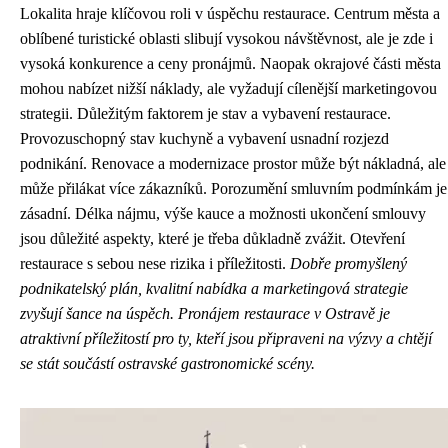
Lokalita hraje klíčovou roli v úspěchu restaurace. Centrum města a
oblíbené turistické oblasti slibují vysokou návštěvnost, ale je zde i
vysoká konkurence a ceny pronájmů. Naopak okrajové části města
mohou nabízet nižší náklady, ale vyžadují cílenější marketingovou
strategii. Důležitým faktorem je stav a vybavení restaurace.
Provozuschopný stav kuchyně a vybavení usnadní rozjezd
podnikání. Renovace a modernizace prostor může být nákladná, ale
může přilákat více zákazníků. Porozumění smluvním podmínkám je
zásadní. Délka nájmu, výše kauce a možnosti ukončení smlouvy
jsou důležité aspekty, které je třeba důkladně zvážit. Otevření
restaurace s sebou nese rizika i příležitosti.
Dobře promyšlený
podnikatelský plán, kvalitní nabídka a marketingová strategie
zvyšují šance na úspěch.
Pronájem restaurace v Ostravě je
atraktivní příležitostí pro ty, kteří jsou připraveni na výzvy a chtějí
se stát součástí ostravské gastronomické scény.