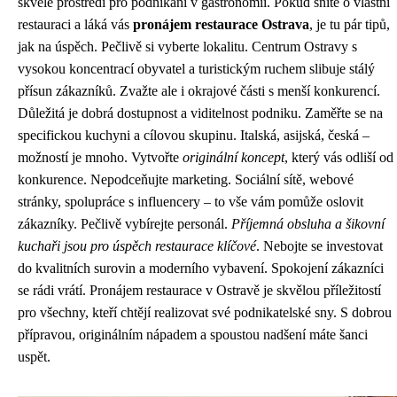
skvělé prostředí pro podnikání v gastronomii. Pokud sníte o vlastní
restauraci a láká vás
pronájem restaurace Ostrava
, je tu pár tipů,
jak na úspěch. Pečlivě si vyberte lokalitu. Centrum Ostravy s
vysokou koncentrací obyvatel a turistickým ruchem slibuje stálý
přísun zákazníků. Zvažte ale i okrajové části s menší konkurencí.
Důležitá je dobrá dostupnost a viditelnost podniku. Zaměřte se na
specifickou kuchyni a cílovou skupinu. Italská, asijská, česká –
možností je mnoho. Vytvořte
originální koncept
, který vás odliší od
konkurence. Nepodceňujte marketing. Sociální sítě, webové
stránky, spolupráce s influencery – to vše vám pomůže oslovit
zákazníky. Pečlivě vybírejte personál.
Příjemná obsluha a šikovní
kuchaři jsou pro úspěch restaurace klíčové
. Nebojte se investovat
do kvalitních surovin a moderního vybavení. Spokojení zákazníci
se rádi vrátí. Pronájem restaurace v Ostravě je skvělou příležitostí
pro všechny, kteří chtějí realizovat své podnikatelské sny. S dobrou
přípravou, originálním nápadem a spoustou nadšení máte šanci
uspět.