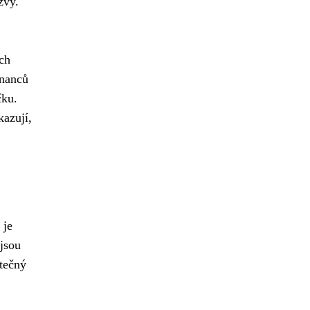
zvy.
ch
tnanců
čku.
kazují,
 je
jsou
stečný