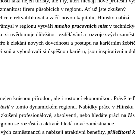
sti láká nejen turisty, ale i ty, kteří hledají nové profesní vý
rozmanitost firem působících v regionu. Ať už jste zkušený
chcete rekvalifikovat a začít novou kapitolu, Hlinsko nabízí
průmysl v regionu vytváří
mnoho pracovních míst
v technický
u si uvědomuje důležitost vzdělávání a rozvoje svých zaměs
veře k získání nových dovedností a postupu na kariérním žebří
i snů a vybudovali si úspěšnou kariéru, jsou inspirativní a do
 nejen krásnou přírodou, ale i rostoucí ekonomikou. Právě teď
tosti
v tomto dynamickém regionu. Nabídky práce v Hlinsku 
 zkušení profesionálové, absolventi, nebo hledáte práci na čá
gionu se rozrůstá a aktivně hledá nové zaměstnance.
svých zaměstnanců a nabízejí atraktivní benefity,
příležitosti k