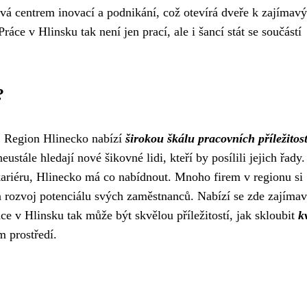
ává centrem inovací a podnikání, což otevírá dveře k zajímav
áce v Hlinsku tak není jen prací, ale i šancí stát se součástí
?
t! Region Hlinecko nabízí
širokou škálu pracovních příležitost
stále hledají nové šikovné lidi, kteří by posílili jejich řady
 kariéru, Hlinecko má co nabídnout. Mnoho firem v regionu si
 rozvoj potenciálu svých zaměstnanců. Nabízí se zde zajíma
ce v Hlinsku tak může být skvělou příležitostí, jak skloubit
k
 prostředí.