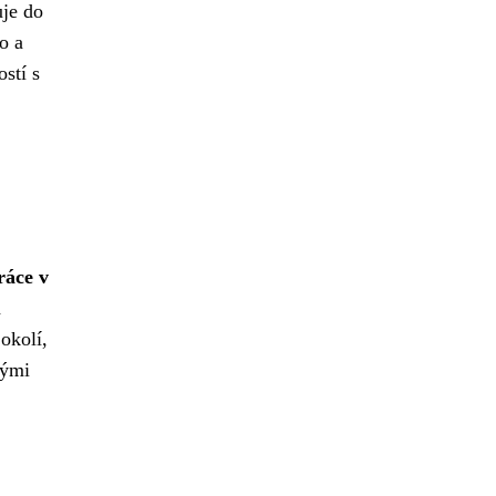
uje do
o a
stí s
ráce v
a
okolí,
vými