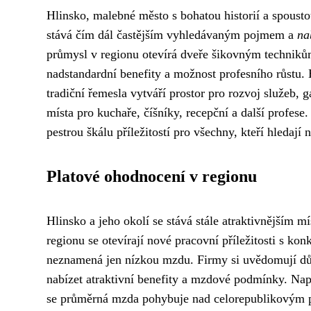
Hlinsko, malebné město s bohatou historií a spoustou 
stává čím dál častějším vyhledávaným pojmem a
na
průmysl v regionu otevírá dveře šikovným techniků
nadstandardní benefity a možnost profesního růstu.
tradiční řemesla vytváří prostor pro rozvoj služeb, 
místa pro kuchaře, číšníky, recepční a další profese.
pestrou škálu příležitostí pro všechny, kteří hledají 
Platové ohodnocení v regionu
Hlinsko a jeho okolí se stává stále atraktivnějším m
regionu se otevírají nové pracovní příležitosti s
neznamená jen nízkou mzdu. Firmy si uvědomují důl
nabízet atraktivní benefity a mzdové podmínky. Napří
se průměrná mzda pohybuje nad celorepublikovým