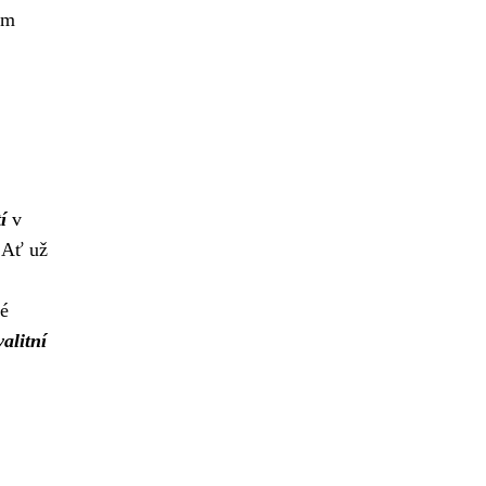
ým
í
v
. Ať už
vé
valitní