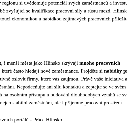
 v regionu si uvědomuje potenciál svých zaměstnanců a invest
bě zvyšující se kvalifikace pracovní síly a růstu mezd. Hlinsk
stoucí ekonomikou a nabídkou zajímavých pracovních příležito
t, i menší města jako Hlinsko skrývají
mnoho pracovních
, které často hledají nové zaměstnance. Projděte si
nabídky p
tivně oslovit firmy, které vás zaujmou. Právě vaše iniciativa 
tnání. Nepodceňujte ani sílu kontaktů a zeptejte se ve svém 
dá na osobním přístupu a budování dlouhodobých vztahů se s
ejen stabilní zaměstnání, ale i příjemné pracovní prostředí.
vních portálů - Práce Hlinsko