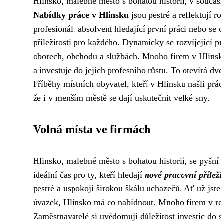
Hlinsko, malebné město s bohatou historií, v současno
Nabídky práce v Hlinsku
jsou pestré a reflektují 
profesionál, absolvent hledající první práci nebo se 
příležitosti pro každého. Dynamicky se rozvíjející 
oborech, obchodu a službách. Mnoho firem v Hlinsk
a investuje do jejich profesního růstu. To otevírá d
Příběhy místních obyvatel, kteří v Hlinsku našli prác
že i v menším městě se dají uskutečnit velké sny.
Volná místa ve firmách
Hlinsko, malebné město s bohatou historií, se pyšní
ideální čas pro ty, kteří hledají
nové pracovní příleži
pestré a uspokojí širokou škálu uchazečů. Ať už jste
úvazek, Hlinsko má co nabídnout. Mnoho firem v re
Zaměstnavatelé si uvědomují důležitost investic do 