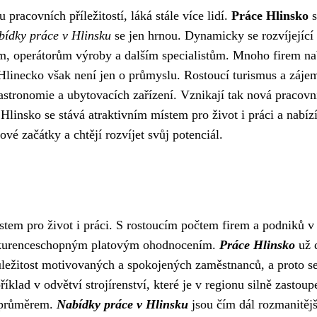
pracovních příležitostí, láká stále více lidí.
Práce Hlinsko
s
bídky práce v Hlinsku
se jen hrnou. Dynamicky se rozvíjející
m, operátorům výroby a dalším specialistům. Mnoho firem na
 Hlinecko však není jen o průmyslu. Rostoucí turismus a záje
gastronomie a ubytovacích zařízení. Vznikají tak nová pracovn
 Hlinsko se stává atraktivním místem pro život i práci a nabíz
nové začátky a chtějí rozvíjet svůj potenciál.
ístem pro život i práci. S rostoucím počtem firem a podniků v
 konkurenceschopným platovým ohodnocením.
Práce Hlinsko
už 
ežitost motivovaných a spokojených zaměstnanců, a proto se
klad v odvětví strojírenství, které je v regionu silně zastoup
 průměrem.
Nabídky práce v Hlinsku
jsou čím dál rozmanitějš