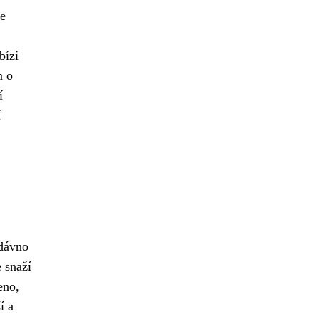
e
bízí
m o
í
í
dávno
 snaží
eno,
í a