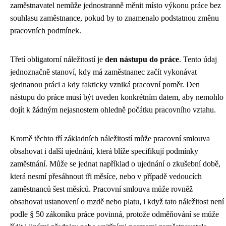
zaměstnavatel nemůže jednostranně měnit místo výkonu práce bez
souhlasu zaměstnance, pokud by to znamenalo podstatnou změnu
pracovních podmínek.
Třetí obligatorní náležitostí je
den nástupu do práce
. Tento údaj
jednoznačně stanoví, kdy má zaměstnanec začít vykonávat
sjednanou práci a kdy fakticky vzniká pracovní poměr. Den
nástupu do práce musí být uveden konkrétním datem, aby nemohlo
dojít k žádným nejasnostem ohledně počátku pracovního vztahu.
Kromě těchto tří základních náležitostí může pracovní smlouva
obsahovat i další ujednání, která blíže specifikují podmínky
zaměstnání. Může se jednat například o ujednání o zkušební době,
která nesmí přesáhnout tři měsíce, nebo v případě vedoucích
zaměstnanců šest měsíců. Pracovní smlouva může rovněž
obsahovat ustanovení o mzdě nebo platu, i když tato náležitost není
podle § 50 zákoníku práce povinná, protože odměňování se může