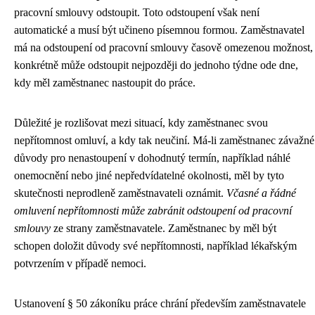
pracovní smlouvy odstoupit. Toto odstoupení však není
automatické a musí být učineno písemnou formou. Zaměstnavatel
má na odstoupení od pracovní smlouvy časově omezenou možnost,
konkrétně může odstoupit nejpozději do jednoho týdne ode dne,
kdy měl zaměstnanec nastoupit do práce.
Důležité je rozlišovat mezi situací, kdy zaměstnanec svou
nepřítomnost omluví, a kdy tak neučiní. Má-li zaměstnanec závažné
důvody pro nenastoupení v dohodnutý termín, například náhlé
onemocnění nebo jiné nepředvídatelné okolnosti, měl by tyto
skutečnosti neprodleně zaměstnavateli oznámit.
Včasné a řádné
omluvení nepřítomnosti může zabránit odstoupení od pracovní
smlouvy
ze strany zaměstnavatele. Zaměstnanec by měl být
schopen doložit důvody své nepřítomnosti, například lékařským
potvrzením v případě nemoci.
Ustanovení § 50 zákoníku práce chrání především zaměstnavatele