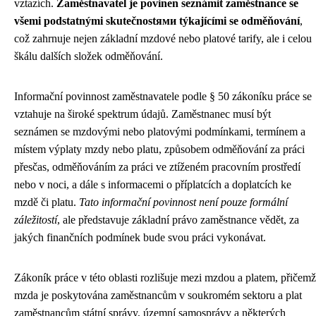
vztazích.
Zaměstnavatel je povinen seznámit zaměstnance se
všemi podstatnými skutečnostями týkajícími se odměňování
,
což zahrnuje nejen základní mzdové nebo platové tarify, ale i celou
škálu dalších složek odměňování.
Informační povinnost zaměstnavatele podle § 50 zákoníku práce se
vztahuje na široké spektrum údajů. Zaměstnanec musí být
seznámen se mzdovými nebo platovými podmínkami, termínem a
místem výplaty mzdy nebo platu, způsobem odměňování za práci
přesčas, odměňováním za práci ve ztíženém pracovním prostředí
nebo v noci, a dále s informacemi o příplatcích a doplatcích ke
mzdě či platu.
Tato informační povinnost není pouze formální
záležitostí
, ale představuje základní právo zaměstnance vědět, za
jakých finančních podmínek bude svou práci vykonávat.
Zákoník práce v této oblasti rozlišuje mezi mzdou a platem, přičemž
mzda je poskytována zaměstnancům v soukromém sektoru a plat
zaměstnancům státní správy, územní samosprávy a některých