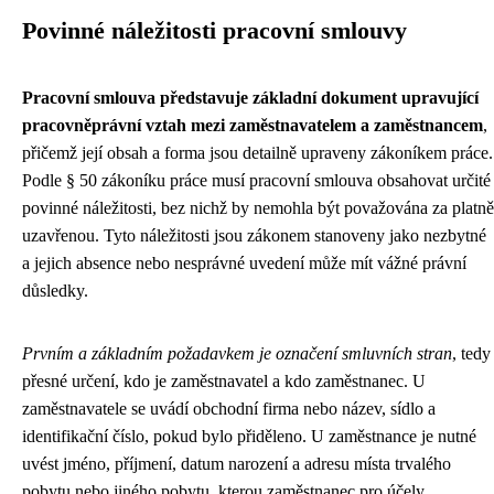
Povinné náležitosti pracovní smlouvy
Pracovní smlouva představuje základní dokument upravující
pracovněprávní vztah mezi zaměstnavatelem a zaměstnancem
,
přičemž její obsah a forma jsou detailně upraveny zákoníkem práce.
Podle § 50 zákoníku práce musí pracovní smlouva obsahovat určité
povinné náležitosti, bez nichž by nemohla být považována za platně
uzavřenou. Tyto náležitosti jsou zákonem stanoveny jako nezbytné
a jejich absence nebo nesprávné uvedení může mít vážné právní
důsledky.
Prvním a základním požadavkem je označení smluvních stran
, tedy
přesné určení, kdo je zaměstnavatel a kdo zaměstnanec. U
zaměstnavatele se uvádí obchodní firma nebo název, sídlo a
identifikační číslo, pokud bylo přiděleno. U zaměstnance je nutné
uvést jméno, příjmení, datum narození a adresu místa trvalého
pobytu nebo jiného pobytu, kterou zaměstnanec pro účely