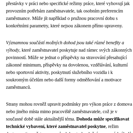
přestávky v práci nebo specifické režimy práce, které vyhovují jak
provozním potřebám zaměstnavatele, tak osobním preferencím
zaměstnance. Může jít například o pružnou pracovní dobu s
konkrétními parametry, které nejsou zákonem přímo upraveny.
Významnou součástí možných dohod jsou také různé benefity a
výhody
, které zaměstnavatel poskytuje nad rámec svých zákonných
povinností. Může se jednat o příspěvky na stravování přesahující
zákonné minimum, příspěvky na dovolenou, vzdělávání, kulturní
nebo sportovní aktivity, poskytnutí služebního vozidla i k
soukromým účelům nebo další formy odměňování a motivace
zaměstnanců.
Strany mohou rovněž upravit podmínky pro výkon práce z domova
nebo jiného místa mimo pracoviště zaměstnavatele, což je v
současné době stále aktuálnější téma.
Dohoda může specifikovat
technické vybavení, které zaměstnavatel poskytne
, režim