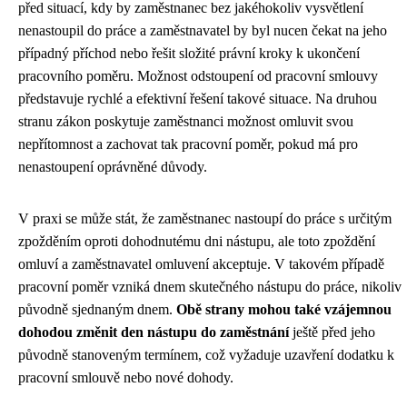
před situací, kdy by zaměstnanec bez jakéhokoliv vysvětlení
nenastoupil do práce a zaměstnavatel by byl nucen čekat na jeho
případný příchod nebo řešit složité právní kroky k ukončení
pracovního poměru. Možnost odstoupení od pracovní smlouvy
představuje rychlé a efektivní řešení takové situace. Na druhou
stranu zákon poskytuje zaměstnanci možnost omluvit svou
nepřítomnost a zachovat tak pracovní poměr, pokud má pro
nenastoupení oprávněné důvody.
V praxi se může stát, že zaměstnanec nastoupí do práce s určitým
zpožděním oproti dohodnutému dni nástupu, ale toto zpoždění
omluví a zaměstnavatel omluvení akceptuje. V takovém případě
pracovní poměr vzniká dnem skutečného nástupu do práce, nikoliv
původně sjednaným dnem.
Obě strany mohou také vzájemnou
dohodou změnit den nástupu do zaměstnání
ještě před jeho
původně stanoveným termínem, což vyžaduje uzavření dodatku k
pracovní smlouvě nebo nové dohody.