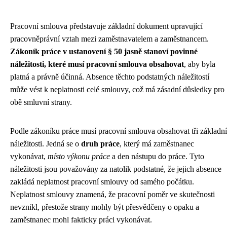
Pracovní smlouva představuje základní dokument upravující
pracovněprávní vztah mezi zaměstnavatelem a zaměstnancem.
Zákoník práce v ustanovení § 50 jasně stanoví povinné
náležitosti, které musí pracovní smlouva obsahovat
, aby byla
platná a právně účinná. Absence těchto podstatných náležitostí
může vést k neplatnosti celé smlouvy, což má zásadní důsledky pro
obě smluvní strany.
Podle zákoníku práce musí pracovní smlouva obsahovat tři základní
náležitosti. Jedná se o
druh práce
, který má zaměstnanec
vykonávat,
místo výkonu práce
a den nástupu do práce. Tyto
náležitosti jsou považovány za natolik podstatné, že jejich absence
zakládá neplatnost pracovní smlouvy od samého počátku.
Neplatnost smlouvy znamená, že pracovní poměr ve skutečnosti
nevznikl, přestože strany mohly být přesvědčeny o opaku a
zaměstnanec mohl fakticky práci vykonávat.