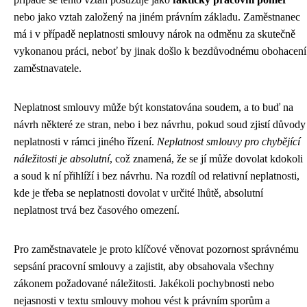
nebo jako vztah založený na jiném právním základu. Zaměstnanec
má i v případě neplatnosti smlouvy nárok na odměnu za skutečně
vykonanou práci, neboť by jinak došlo k bezdůvodnému obohacení
zaměstnavatele.
Neplatnost smlouvy může být konstatována soudem, a to buď na
návrh některé ze stran, nebo i bez návrhu, pokud soud zjistí důvody
neplatnosti v rámci jiného řízení.
Neplatnost smlouvy pro chybějící
náležitosti je absolutní
, což znamená, že se jí může dovolat kdokoli
a soud k ní přihlíží i bez návrhu. Na rozdíl od relativní neplatnosti,
kde je třeba se neplatnosti dovolat v určité lhůtě, absolutní
neplatnost trvá bez časového omezení.
Pro zaměstnavatele je proto klíčové věnovat pozornost správnému
sepsání pracovní smlouvy a zajistit, aby obsahovala všechny
zákonem požadované náležitosti. Jakékoli pochybnosti nebo
nejasnosti v textu smlouvy mohou vést k právním sporům a