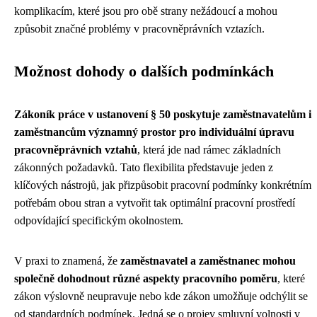
komplikacím, které jsou pro obě strany nežádoucí a mohou
způsobit značné problémy v pracovněprávních vztazích.
Možnost dohody o dalších podmínkách
Zákoník práce v ustanovení § 50 poskytuje zaměstnavatelům i
zaměstnancům významný prostor pro individuální úpravu
pracovněprávních vztahů
, která jde nad rámec základních
zákonných požadavků. Tato flexibilita představuje jeden z
klíčových nástrojů, jak přizpůsobit pracovní podmínky konkrétním
potřebám obou stran a vytvořit tak optimální pracovní prostředí
odpovídající specifickým okolnostem.
V praxi to znamená, že
zaměstnavatel a zaměstnanec mohou
společně dohodnout různé aspekty pracovního poměru
, které
zákon výslovně neupravuje nebo kde zákon umožňuje odchýlit se
od standardních podmínek. Jedná se o projev smluvní volnosti v