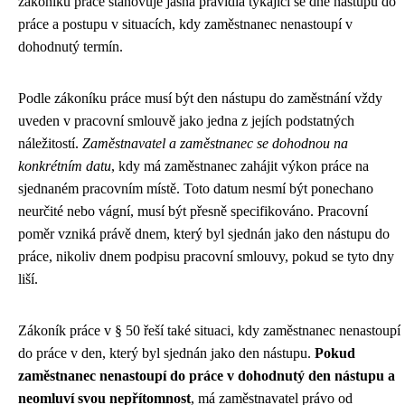
zákoníku práce stanovuje jasná pravidla týkající se dne nástupu do
práce a postupu v situacích, kdy zaměstnanec nenastoupí v
dohodnutý termín.
Podle zákoníku práce musí být den nástupu do zaměstnání vždy
uveden v pracovní smlouvě jako jedna z jejích podstatných
náležitostí.
Zaměstnavatel a zaměstnanec se dohodnou na
konkrétním datu
, kdy má zaměstnanec zahájit výkon práce na
sjednaném pracovním místě. Toto datum nesmí být ponechano
neurčité nebo vágní, musí být přesně specifikováno. Pracovní
poměr vzniká právě dnem, který byl sjednán jako den nástupu do
práce, nikoliv dnem podpisu pracovní smlouvy, pokud se tyto dny
liší.
Zákoník práce v § 50 řeší také situaci, kdy zaměstnanec nenastoupí
do práce v den, který byl sjednán jako den nástupu.
Pokud
zaměstnanec nenastoupí do práce v dohodnutý den nástupu a
neomluví svou nepřítomnost
, má zaměstnavatel právo od