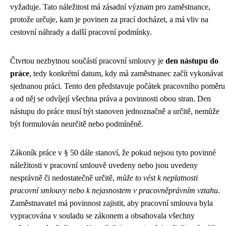
vyžaduje. Tato náležitost má zásadní význam pro zaměstnance,
protože určuje, kam je povinen za prací docházet, a má vliv na
cestovní náhrady a další pracovní podmínky.
Čtvrtou nezbytnou součástí pracovní smlouvy je
den nástupu do
práce
, tedy konkrétní datum, kdy má zaměstnanec začít vykonávat
sjednanou práci. Tento den představuje počátek pracovního poměru
a od něj se odvíjejí všechna práva a povinnosti obou stran. Den
nástupu do práce musí být stanoven jednoznačně a určitě, nemůže
být formulován neurčitě nebo podmíněně.
Zákoník práce v § 50 dále stanoví, že pokud nejsou tyto povinné
náležitosti v pracovní smlouvě uvedeny nebo jsou uvedeny
nesprávně či nedostatečně určitě,
může to vést k neplatnosti
pracovní smlouvy nebo k nejasnostem v pracovněprávním vztahu
.
Zaměstnavatel má povinnost zajistit, aby pracovní smlouva byla
vypracována v souladu se zákonem a obsahovala všechny