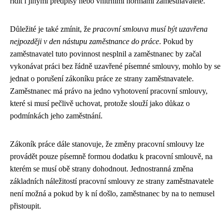
řídit i jinými předpisy nebo vnitřními normami zaměstnavatele.
Důležité je také zmínit, že
pracovní smlouva musí být uzavřena
nejpozději v den nástupu zaměstnance do práce
. Pokud by
zaměstnavatel tuto povinnost nesplnil a zaměstnanec by začal
vykonávat práci bez řádně uzavřené písemné smlouvy, mohlo by se
jednat o porušení zákoníku práce ze strany zaměstnavatele.
Zaměstnanec má právo na jedno vyhotovení pracovní smlouvy,
které si musí pečlivě uchovat, protože slouží jako důkaz o
podmínkách jeho zaměstnání.
Zákoník práce dále stanovuje, že změny pracovní smlouvy lze
provádět pouze písemně formou dodatku k pracovní smlouvě, na
kterém se musí obě strany dohodnout. Jednostranná změna
základních náležitostí pracovní smlouvy ze strany zaměstnavatele
není možná a pokud by k ní došlo, zaměstnanec by na to nemusel
přistoupit.