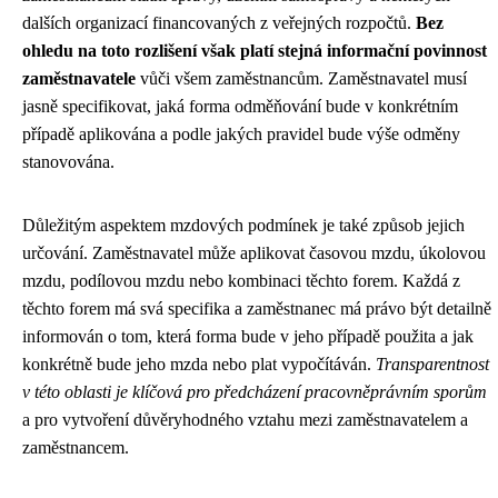
dalších organizací financovaných z veřejných rozpočtů.
Bez
ohledu na toto rozlišení však platí stejná informační povinnost
zaměstnavatele
vůči všem zaměstnancům. Zaměstnavatel musí
jasně specifikovat, jaká forma odměňování bude v konkrétním
případě aplikována a podle jakých pravidel bude výše odměny
stanovována.
Důležitým aspektem mzdových podmínek je také způsob jejich
určování. Zaměstnavatel může aplikovat časovou mzdu, úkolovou
mzdu, podílovou mzdu nebo kombinaci těchto forem. Každá z
těchto forem má svá specifika a zaměstnanec má právo být detailně
informován o tom, která forma bude v jeho případě použita a jak
konkrétně bude jeho mzda nebo plat vypočítáván.
Transparentnost
v této oblasti je klíčová pro předcházení pracovněprávním sporům
a pro vytvoření důvěryhodného vztahu mezi zaměstnavatelem a
zaměstnancem.