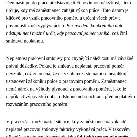
Den nástupu do práce představuje třetí povinnou náležitost, která
určuje, kdy má zaměstnanec zahájit výkon práce. Toto datum je
klíčové pro vznik pracovního poměru a určení všech práv a
povinností z něj vyplývajících.
Bez uvedení konkrétního data
nástupu není možné určit, kdy pracovní poměr vzniká
, což činí
smlouvu neplatnou.
Neplatnost pracovní smlouvy pro chybějící náležitosti má závažné
právní důsledky. Pokud je smlouva neplatná, pracovní poměr
nevznikl, což znamená, že na vztah mezi stranami se neaplikují
ustanovení zákoníku práce o pracovním poměru. Zaměstnanec
nemá nárok na výhody plynoucí z pracovního poměru, jako je
například výpovědní doba, odstupné nebo ochrana před neplatným
rozvázáním pracovního poměru.
V praxi však může nastat situace, kdy zaměstnanec na základě
neplatné pracovní smlouvy fakticky vykonává práci. V takovém
případě se tento vztah posuzuje jako
faktický pracovní poměr