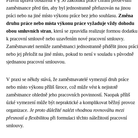
Právní úprava obsažená v § 50 zákoníku práce chrání především
zaměstnance před tím, aby byl jednostranně přeřazován na jinou
práci nebo na jiné místo výkonu práce bez jeho souhlasu.
Změna
druhu práce nebo místa výkonu práce vyžaduje vždy dohodu
obou smluvních stran
, která se zpravidla realizuje formou dodatku
k pracovní smlouvě nebo uzavřením nové pracovní smlouvy.
Zaměstnavatel nemůže zaměstnanci jednostranně přidělit jinou práci
nebo jej přeložit na jiné místo, pokud to není v souladu s původně
sjednanou pracovní smlouvou.
V praxi se někdy stává, že zaměstnavatelé vymezují druh práce
nebo místo výkonu příliš široce, což může vést k nejistotě
zaměstnance ohledně jeho pracovních povinností. Naopak příliš
úzké vymezení může být nepraktické a komplikovat běžný provoz
organizace.
Je proto důležité nalézt vhodnou rovnováhu mezi
přesností a flexibilitou
při formulaci těchto náležitostí pracovní
smlouvy.