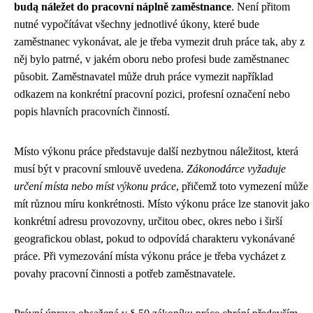
budą náležet do pracovní náplně zaměstnance
. Není přitom
nutné vypočítávat všechny jednotlivé úkony, které bude
zaměstnanec vykonávat, ale je třeba vymezit druh práce tak, aby z
něj bylo patrné, v jakém oboru nebo profesi bude zaměstnanec
působit. Zaměstnavatel může druh práce vymezit například
odkazem na konkrétní pracovní pozici, profesní označení nebo
popis hlavních pracovních činností.
Místo výkonu práce představuje další nezbytnou náležitost, která
musí být v pracovní smlouvě uvedena.
Zákonodárce vyžaduje
určení místa nebo míst výkonu práce
, přičemž toto vymezení může
mít různou míru konkrétnosti. Místo výkonu práce lze stanovit jako
konkrétní adresu provozovny, určitou obec, okres nebo i širší
geografickou oblast, pokud to odpovídá charakteru vykonávané
práce. Při vymezování místa výkonu práce je třeba vycházet z
povahy pracovní činnosti a potřeb zaměstnavatele.