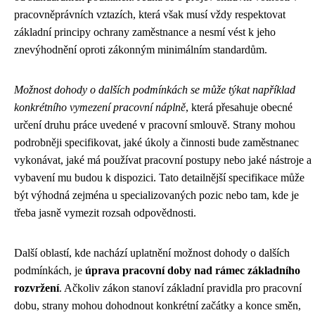
pracovněprávních vztazích, která však musí vždy respektovat
základní principy ochrany zaměstnance a nesmí vést k jeho
znevýhodnění oproti zákonným minimálním standardům.
Možnost dohody o dalších podmínkách se může týkat například
konkrétního vymezení pracovní náplně
, která přesahuje obecné
určení druhu práce uvedené v pracovní smlouvě. Strany mohou
podrobněji specifikovat, jaké úkoly a činnosti bude zaměstnanec
vykonávat, jaké má používat pracovní postupy nebo jaké nástroje a
vybavení mu budou k dispozici. Tato detailnější specifikace může
být výhodná zejména u specializovaných pozic nebo tam, kde je
třeba jasně vymezit rozsah odpovědnosti.
Další oblastí, kde nachází uplatnění možnost dohody o dalších
podmínkách, je
úprava pracovní doby nad rámec základního
rozvržení
. Ačkoliv zákon stanoví základní pravidla pro pracovní
dobu, strany mohou dohodnout konkrétní začátky a konce směn,