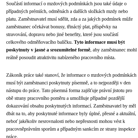
Součástí informací o mzdových podmínkách jsou také údaje o
případných prémiích, odměnách a dalších složkách mzdy nebo
platu. Zaměstnavatel musí sdělit, zda a za jakých podmínek může
zaměstnanec očekávat bonusy, třináctý plat, příspěvky na
stravování, dopravu nebo jiné benefity, které jsou součástí
celkového odměňovacího balíčku.
Tyto informace musí být
poskytnuty v jasné a srozumitelné formě
, aby zaměstnanec mohl
reálně posoudit atraktivitu nabízeného pracovního místa.
Zákoník práce také stanoví, že informace o mzdových podmínkách
musí být zaměstnanci poskytnuty písemně, a to nejpozději v den
nástupu do práce. Tato písemná forma zajišťuje právní jistotu pro
obě strany pracovního poměru a umožňuje případné pozdější
dokazování obsahu poskytnutých informací. Zaměstnavatel by měl
dbát na to, aby poskytnuté informace byly úplné, přesné a aktuální,
neboť jakékoliv nesrovnalosti nebo nepřesnosti mohou vést k
pracovněprávním sporům a případným sankcím ze strany inspekce
práce.