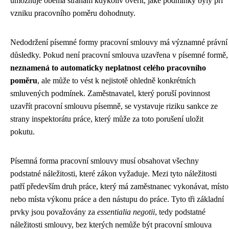
umožňuje oběma stranám kdykoliv ověřit, jaké podmínky byly při
vzniku pracovního poměru dohodnuty.
Nedodržení písemné formy pracovní smlouvy má významné právní
důsledky. Pokud není pracovní smlouva uzavřena v písemné formě,
neznamená to automaticky neplatnost celého pracovního
poměru
, ale může to vést k nejistotě ohledně konkrétních
smluvených podmínek. Zaměstnavatel, který poruší povinnost
uzavřít pracovní smlouvu písemně, se vystavuje riziku sankce ze
strany inspektorátu práce, který může za toto porušení uložit
pokutu.
Písemná forma pracovní smlouvy musí obsahovat všechny
podstatné náležitosti, které zákon vyžaduje. Mezi tyto náležitosti
patří především druh práce, který má zaměstnanec vykonávat, místo
nebo místa výkonu práce a den nástupu do práce. Tyto tři základní
prvky jsou považovány za
essentialia negotii
, tedy podstatné
náležitosti smlouvy, bez kterých nemůže být pracovní smlouva