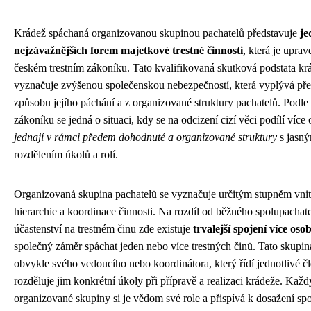
Krádež spáchaná organizovanou skupinou pachatelů představuje
je
nejzávažnějších forem majetkové trestné činnosti
, která je uprav
českém trestním zákoníku. Tato kvalifikovaná skutková podstata kr
vyznačuje zvýšenou společenskou nebezpečností, která vyplývá př
způsobu jejího páchání a z organizované struktury pachatelů. Podle 
zákoníku se jedná o situaci, kdy se na odcizení cizí věci podílí více 
jednají v rámci předem dohodnuté a organizované struktury
s jasn
rozdělením úkolů a rolí.
Organizovaná skupina pachatelů se vyznačuje určitým stupněm vnit
hierarchie a koordinace činnosti. Na rozdíl od běžného spolupachate
účastenství na trestném činu zde existuje
trvalejší spojení více oso
společný záměr spáchat jeden nebo více trestných činů. Tato skupi
obvykle svého vedoucího nebo koordinátora, který řídí jednotlivé č
rozděluje jim konkrétní úkoly při přípravě a realizaci krádeže. Každ
organizované skupiny si je vědom své role a přispívá k dosažení sp