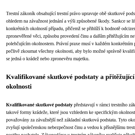
Trestní zákoník obsahující trestní právo upravuje obě skutkové pods
ohledem na závažnost jednání a výši způsobené škody. Sankce se li
konkrétních okolností případu, přičemž se přihlíží k hodnotě odciz
zpronevěřené věci, způsobu provedení činu a dalším přitěžujícím n
polehčujícím okolnostem. Právní praxe musí v každém konkrétním 
pečlivě zkoumat všechny okolnosti, aby bylo možné správně kvalifi
se jedná o krádež nebo zpronevěru majetku.
Kvalifikované skutkové podstaty a přitěžující
okolnosti
Kvalifikované skutkové podstaty
představují v rámci trestního zá
takové formy krádeže, které jsou vzhledem ke specifickým okolnos
považovány za závažnější než základní skutková podstata. Tyto oko
zvyšují společenskou nebezpečnost činu a vedou k přísnějšímu tres
postihu pachatele. Zákonodárce v trestním zákoníku rozlišuje někol