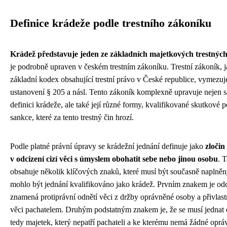
Definice krádeže podle trestního zákoníku
Krádež představuje jeden ze základních majetkových trestných
je podrobně upraven v českém trestním zákoníku. Trestní zákoník, 
základní kodex obsahující trestní právo v České republice, vymezuj
ustanovení § 205 a násl. Tento zákoník komplexně upravuje nejen
definici krádeže, ale také její různé formy, kvalifikované skutkové p
sankce, které za tento trestný čin hrozí.
Podle platné právní úpravy se krádežní jednání definuje jako
zločin
v odcizení cizí věci s úmyslem obohatit sebe nebo jinou osobu
. T
obsahuje několik klíčových znaků, které musí být současně naplněn
mohlo být jednání kvalifikováno jako krádež. Prvním znakem je odc
znamená protiprávní odnětí věci z držby oprávněné osoby a přivlastn
věci pachatelem. Druhým podstatným znakem je, že se musí jednat o
tedy majetek, který nepatří pachateli a ke kterému nemá žádné oprá