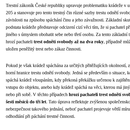
Trestní zákoník České republiky upravuje problematiku krádeže v u
205 a stanovuje pro tento trestný čin různé sazby trestu odnětí svob
závislosti na způsobu spáchání činu a jeho závažnosti. Základní sk
podstata krádeže představuje odcizení cizí věci tím, že si pachatel př
jiného s úmyslem obohatit sebe nebo třetí osobu. Za tento základní t
hrozí pachateli
trest odnětí svobody až na dva roky
, případně mů
uložen peněžitý trest nebo zákaz činnosti.
Pokud je však krádež spáchána za určitých přitěžujících okolností, 
horní hranice trestu odnětí svobody. Jedná se především o situace, 
spáchá krádež vloupáním, kdy překoná překážku určenou k zajištěn
vstupu do objektu, anebo kdy krádež spáchá na věci, kterou má jin
nebo při sobě. V těchto případech
hrozí pachateli trest odnětí sv
šesti měsíců do tří let
. Tato úprava reflektuje zvýšenou společensk
nebezpečnost takového jednání, neboť pachatel projevuje větší míru 
odhodlání při páchání trestné činnosti.