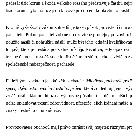
padesát tisíc korun a škoda velkého rozsahu představuje částku nejm
tisíc korun. Tyto hranice jsou klíčové pro určení konkrétního postih
Kromě výše škody zákon zohledňuje také způsob provedení činu a
pachatele. Pokud pachatel vnikne do uzavřené prodejny po zavírac
použije násilí či pohrůžku násilí, může být jeho jednání kvalifiková
loupež, která je trestána podstatně přísněji. Recidiva, tedy opakova
trestné činnosti, rovněž vede k přísnějším trestům, neboť svědčí o 
společenské nebezpečnosti pachatele.
Důležitým aspektem je také věk pachatele.
Mladiství pachatelé podl
specifickým ustanovením trestního práva
, která zohledňují jejich v
zvláštnosti a kladou důraz na výchovné působení. U dětí mladších pa
nelze uplatňovat trestní odpovědnost, přestože jejich jednání může 
znaky trestného činu krádeže.
Provozovatelé obchodů mají právo chránit svůj majetek různými pro