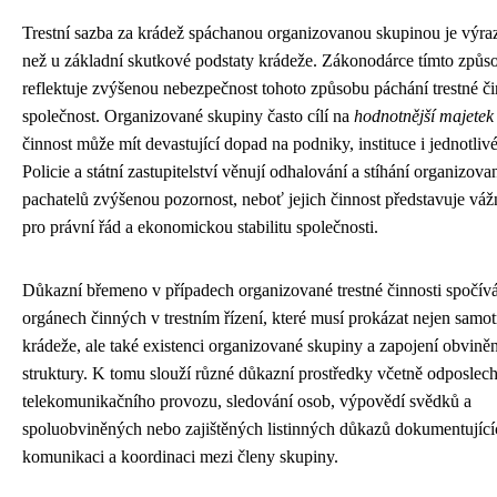
Trestní sazba za krádež spáchanou organizovanou skupinou je výraz
než u základní skutkové podstaty krádeže. Zákonodárce tímto způ
reflektuje zvýšenou nebezpečnost tohoto způsobu páchání trestné či
společnost. Organizované skupiny často cílí na
hodnotnější majetek
činnost může mít devastující dopad na podniky, instituce i jednotliv
Policie a státní zastupitelství věnují odhalování a stíhání organizov
pachatelů zvýšenou pozornost, neboť jejich činnost představuje vá
pro právní řád a ekonomickou stabilitu společnosti.
Důkazní břemeno v případech organizované trestné činnosti spočív
orgánech činných v trestním řízení, které musí prokázat nejen samo
krádeže, ale také existenci organizované skupiny a zapojení obvině
struktury. K tomu slouží různé důkazní prostředky včetně odposlec
telekomunikačního provozu, sledování osob, výpovědí svědků a
spoluobviněných nebo zajištěných listinných důkazů dokumentující
komunikaci a koordinaci mezi členy skupiny.