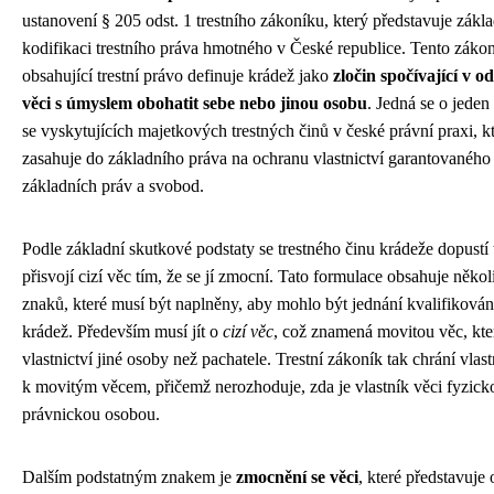
ustanovení § 205 odst. 1 trestního zákoníku, který představuje zákl
kodifikaci trestního práva hmotného v České republice. Tento záko
obsahující trestní právo definuje krádež jako
zločin spočívající v od
věci s úmyslem obohatit sebe nebo jinou osobu
. Jedná se o jeden 
se vyskytujících majetkových trestných činů v české právní praxi, k
zasahuje do základního práva na ochranu vlastnictví garantovaného
základních práv a svobod.
Podle základní skutkové podstaty se trestného činu krádeže dopustí 
přisvojí cizí věc tím, že se jí zmocní. Tato formulace obsahuje něko
znaků, které musí být naplněny, aby mohlo být jednání kvalifiková
krádež. Především musí jít o
cizí věc
, což znamená movitou věc, kter
vlastnictví jiné osoby než pachatele. Trestní zákoník tak chrání vlas
k movitým věcem, přičemž nerozhoduje, zda je vlastník věci fyzic
právnickou osobou.
Dalším podstatným znakem je
zmocnění se věci
, které představuje 