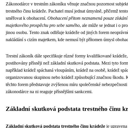
Zákonodárce v trestním zákoníku věnuje značnou pozornost subjekt
trestného činu krádeže. Pachatel musí jednat úmyslně, přičemž tent
směřovat k obohacení.
Obohacení přitom neznamená pouze získání
majetkového prospěchu pro sebe samého
, ale může se jednat i o pr
jinou osobu. Tento znak odlišuje krádeže od jiných forem neopráv
nakládání s cizím majetkem, kde nemusí být přítomen úmysl obohac
Trestní zákoník dále specifikuje různé formy kvalifikované krádeže,
postihovány přísněji než základní skutková podstata. Mezi tyto form
například krádež spáchaná vloupáním, krádež na osobě, krádež spá
organizovanou skupinou nebo krádež způsobující značnou škodu. 
těchto forem představuje zvýšenou míru společenské nebezpečnosti
zákonodárce na ni reaguje přísnějšími sankcemi.
Základní skutková podstata trestného činu k
Základní skutková podstata trestného činu krádeže
je upravena