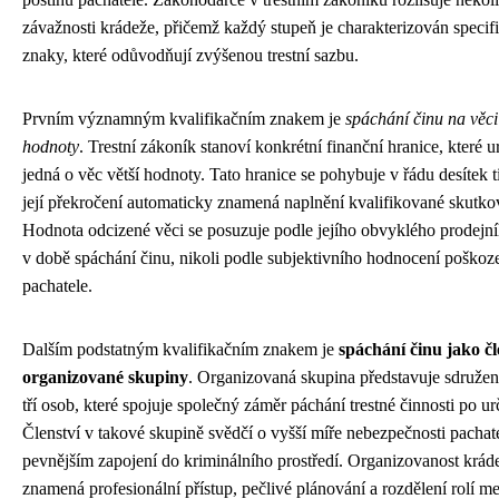
závažnosti krádeže, přičemž každý stupeň je charakterizován speci
znaky, které odůvodňují zvýšenou trestní sazbu.
Prvním významným kvalifikačním znakem je
spáchání činu na věci 
hodnoty
. Trestní zákoník stanoví konkrétní finanční hranice, které u
jedná o věc větší hodnoty. Tato hranice se pohybuje v řádu desítek t
její překročení automaticky znamená naplnění kvalifikované skutko
Hodnota odcizené věci se posuzuje podle jejího obvyklého prodejn
v době spáchání činu, nikoli podle subjektivního hodnocení poško
pachatele.
Dalším podstatným kvalifikačním znakem je
spáchání činu jako č
organizované skupiny
. Organizovaná skupina představuje sdruže
tří osob, které spojuje společný záměr páchání trestné činnosti po ur
Členství v takové skupině svědčí o vyšší míře nebezpečnosti pachate
pevnějším zapojení do kriminálního prostředí. Organizovanost krád
znamená profesionální přístup, pečlivé plánování a rozdělení rolí me