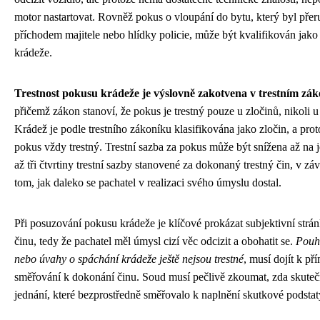
motor nastartovat. Rovněž pokus o vloupání do bytu, který byl přer
příchodem majitele nebo hlídky policie, může být kvalifikován jak
krádeže.
Trestnost pokusu krádeže je výslovně zakotvena v trestním zá
přičemž zákon stanoví, že pokus je trestný pouze u zločinů, nikoli u
Krádež je podle trestního zákoníku klasifikována jako zločin, a proto
pokus vždy trestný. Trestní sazba za pokus může být snížena až na j
až tři čtvrtiny trestní sazby stanovené za dokonaný trestný čin, v záv
tom, jak daleko se pachatel v realizaci svého úmyslu dostal.
Při posuzování pokusu krádeže je klíčové prokázat subjektivní strán
činu, tedy že pachatel měl úmysl cizí věc odcizit a obohatit se.
Pouh
nebo úvahy o spáchání krádeže ještě nejsou trestné
, musí dojít k p
směřování k dokonání činu. Soud musí pečlivě zkoumat, zda skuteč
jednání, které bezprostředně směřovalo k naplnění skutkové podstat