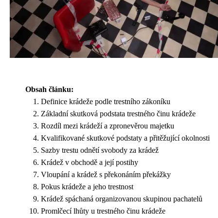
Obsah článku:
Definice krádeže podle trestního zákoníku
Základní skutková podstata trestného činu krádeže
Rozdíl mezi krádeží a zpronevěrou majetku
Kvalifikované skutkové podstaty a přitěžující okolnosti
Sazby trestu odnětí svobody za krádež
Krádež v obchodě a její postihy
Vloupání a krádež s překonáním překážky
Pokus krádeže a jeho trestnost
Krádež spáchaná organizovanou skupinou pachatelů
Promlčecí lhůty u trestného činu krádeže