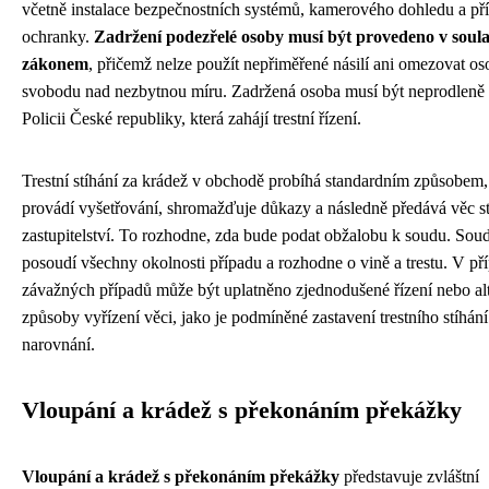
včetně instalace bezpečnostních systémů, kamerového dohledu a př
ochranky.
Zadržení podezřelé osoby musí být provedeno v soul
zákonem
, přičemž nelze použít nepřiměřené násilí ani omezovat os
svobodu nad nezbytnou míru. Zadržená osoba musí být neprodleně
Policii České republiky, která zahájí trestní řízení.
Trestní stíhání za krádež v obchodě probíhá standardním způsobem,
provádí vyšetřování, shromažďuje důkazy a následně předává věc s
zastupitelství. To rozhodne, zda bude podat obžalobu k soudu. Sou
posoudí všechny okolnosti případu a rozhodne o vině a trestu. V p
závažných případů může být uplatněno zjednodušené řízení nebo alt
způsoby vyřízení věci, jako je podmíněné zastavení trestního stíhán
narovnání.
Vloupání a krádež s překonáním překážky
Vloupání a krádež s překonáním překážky
představuje zvláštní