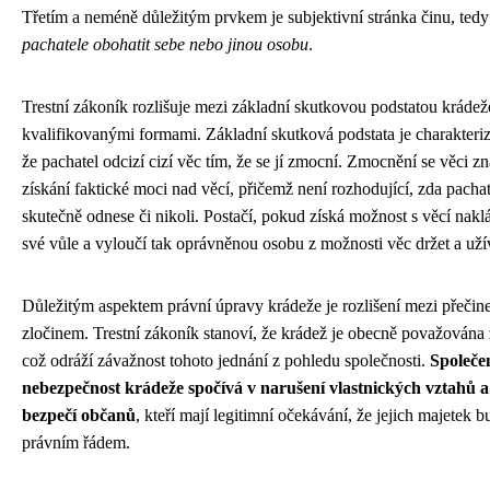
Třetím a neméně důležitým prvkem je subjektivní stránka činu, ted
pachatele obohatit sebe nebo jinou osobu
.
Trestní zákoník rozlišuje mezi základní skutkovou podstatou krádeže
kvalifikovanými formami. Základní skutková podstata je charakteri
že pachatel odcizí cizí věc tím, že se jí zmocní. Zmocnění se věci 
získání faktické moci nad věcí, přičemž není rozhodující, zda pacha
skutečně odnese či nikoli. Postačí, pokud získá možnost s věcí nakl
své vůle a vyloučí tak oprávněnou osobu z možnosti věc držet a uží
Důležitým aspektem právní úpravy krádeže je rozlišení mezi přečin
zločinem. Trestní zákoník stanoví, že krádež je obecně považována 
což odráží závažnost tohoto jednání z pohledu společnosti.
Společe
nebezpečnost krádeže spočívá v narušení vlastnických vztahů a
bezpečí občanů
, kteří mají legitimní očekávání, že jejich majetek 
právním řádem.