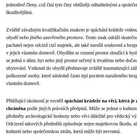
jednotlivé členy, což činí tyto činy obtížněji odhalitelnými a společ
škodlivějšími.
Zvláště závažným kvalifikačním znakem je spáchání krádeže
vnikn
obydlí nebo jiného uzavřeného prostoru
. Tento znak odráží skutečno
pachatel nejen odcizil cizí majetek, ale také narušil soukromí a bez
v jejich vlastním domově. Obydlím se rozumí prostor sloužící k bydl
se jedná o dům, byt nebo jiný prostor určený k trvalému nebo doč
ubytování. Vniknutí do obydlí představuje zvláště traumatizující záž
poškozené osoby, které následně často trpí pocitem narušeného bez
vlastním domově.
Přitěžující okolností je rovněž
spáchání krádeže na věci, která je 
chráněna
podle jiných právních předpisů. Může se jednat o kulturn
předměty archeologické hodnoty nebo věci důležité pro vědecký v
Odcizení takových předmětů způsobuje nejen majetkovou škodu, al
kulturní nebo společenskou ztrátu, která může být nevratná.