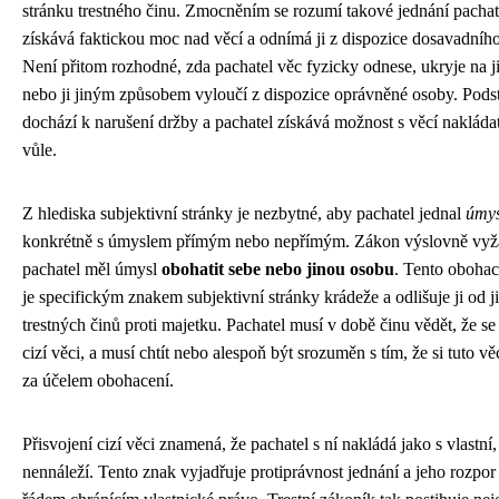
stránku trestného činu. Zmocněním se rozumí takové jednání pachat
získává faktickou moc nad věcí a odnímá ji z dispozice dosavadního 
Není přitom rozhodné, zda pachatel věc fyzicky odnese, ukryje na 
nebo ji jiným způsobem vyloučí z dispozice oprávněné osoby. Podst
dochází k narušení držby a pachatel získává možnost s věcí nakláda
vůle.
Z hlediska subjektivní stránky je nezbytné, aby pachatel jednal
úmys
konkrétně s úmyslem přímým nebo nepřímým. Zákon výslovně vyž
pachatel měl úmysl
obohatit sebe nebo jinou osobu
. Tento oboha
je specifickým znakem subjektivní stránky krádeže a odlišuje ji od j
trestných činů proti majetku. Pachatel musí v době činu vědět, že s
cizí věci, a musí chtít nebo alespoň být srozuměn s tím, že si tuto vě
za účelem obohacení.
Přisvojení cizí věci znamená, že pachatel s ní nakládá jako s vlastní
nennáleží. Tento znak vyjadřuje protiprávnost jednání a jeho rozpor