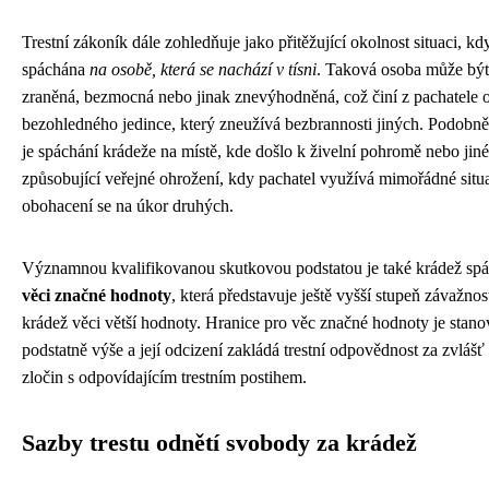
Trestní zákoník dále zohledňuje jako přitěžující okolnost situaci, kd
spáchána
na osobě, která se nachází v tísni
. Taková osoba může být
zraněná, bezmocná nebo jinak znevýhodněná, což činí z pachatele 
bezohledného jedince, který zneužívá bezbrannosti jiných. Podobně 
je spáchání krádeže na místě, kde došlo k živelní pohromě nebo jiné
způsobující veřejné ohrožení, kdy pachatel využívá mimořádné situ
obohacení se na úkor druhých.
Významnou kvalifikovanou skutkovou podstatou je také krádež sp
věci značné hodnoty
, která představuje ještě vyšší stupeň závažnos
krádež věci větší hodnoty. Hranice pro věc značné hodnoty je stan
podstatně výše a její odcizení zakládá trestní odpovědnost za zvláš
zločin s odpovídajícím trestním postihem.
Sazby trestu odnětí svobody za krádež