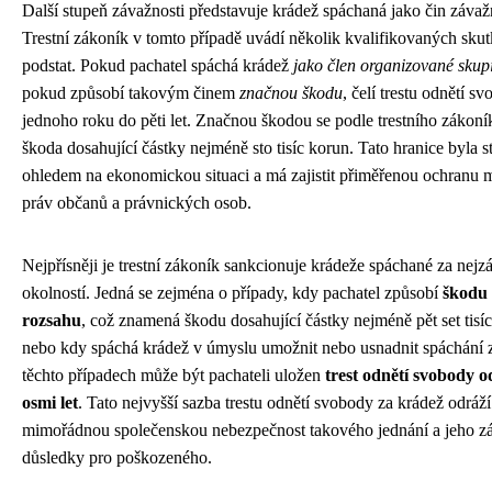
Další stupeň závažnosti představuje krádež spáchaná jako čin závažn
Trestní zákoník v tomto případě uvádí několik kvalifikovaných sku
podstat. Pokud pachatel spáchá krádež
jako člen organizované skup
pokud způsobí takovým činem
značnou škodu
, čelí trestu odnětí s
jednoho roku do pěti let. Značnou škodou se podle trestního zákon
škoda dosahující částky nejméně sto tisíc korun. Tato hranice byla 
ohledem na ekonomickou situaci a má zajistit přiměřenou ochranu 
práv občanů a právnických osob.
Nejpřísněji je trestní zákoník sankcionuje krádeže spáchané za nejz
okolností. Jedná se zejména o případy, kdy pachatel způsobí
škodu 
rozsahu
, což znamená škodu dosahující částky nejméně pět set tisí
nebo kdy spáchá krádež v úmyslu umožnit nebo usnadnit spáchání 
těchto případech může být pachateli uložen
trest odnětí svobody 
osmi let
. Tato nejvyšší sazba trestu odnětí svobody za krádež odráží
mimořádnou společenskou nebezpečnost takového jednání a jeho z
důsledky pro poškozeného.