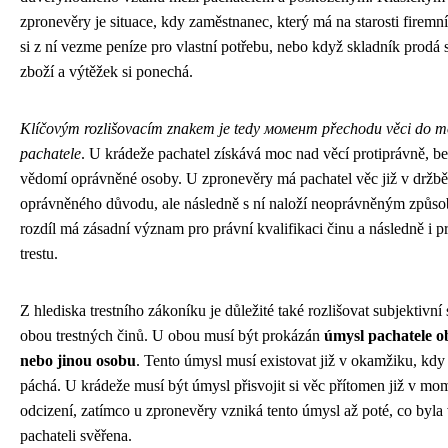
zpronevěry je situace, kdy zaměstnanec, který má na starosti firemn
si z ní vezme peníze pro vlastní potřebu, nebo když skladník prodá 
zboží a výtěžek si ponechá.
Klíčovým rozlišovacím znakem je tedy момент přechodu věci do m
pachatele
. U krádeže pachatel získává moc nad věcí protiprávně, be
vědomí oprávněné osoby. U zpronevěry má pachatel věc již v držbě
oprávněného důvodu, ale následně s ní naloží neoprávněným způs
rozdíl má zásadní význam pro právní kvalifikaci činu a následně i p
trestu.
Z hlediska trestního zákoníku je důležité také rozlišovat subjektivní
obou trestných činů. U obou musí být prokázán
úmysl pachatele o
nebo jinou osobu
. Tento úmysl musí existovat již v okamžiku, kdy 
páchá. U krádeže musí být úmysl přisvojit si věc přítomen již v mo
odcizení, zatímco u zpronevěry vzniká tento úmysl až poté, co byla
pachateli svěřena.