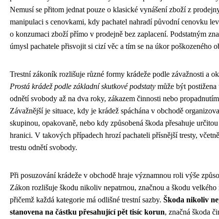
Nemusí se přitom jednat pouze o klasické vynášení zboží z prodejny,
manipulaci s cenovkami, kdy pachatel nahradí původní cenovku lev
o konzumaci zboží přímo v prodejně bez zaplacení. Podstatným zn
úmysl pachatele přisvojit si cizí věc a tím se na úkor poškozeného o
Trestní zákoník rozlišuje různé formy krádeže podle závažnosti a ok
Prostá krádež podle základní skutkové podstaty
může být postižena 
odnětí svobody až na dva roky, zákazem činnosti nebo propadnutím
Závažnější je situace, kdy je krádež spáchána v obchodě organizov
skupinou, opakovaně, nebo kdy způsobená škoda přesahuje určito
hranici. V takových případech hrozí pachateli přísnější tresty, včetn
trestu odnětí svobody.
Při posuzování krádeže v obchodě hraje významnou roli výše způs
Zákon rozlišuje škodu nikoliv nepatrnou, značnou a škodu velkého 
přičemž každá kategorie má odlišné trestní sazby.
Škoda nikoliv ne
stanovena na částku přesahující pět tisíc korun
, značná škoda č