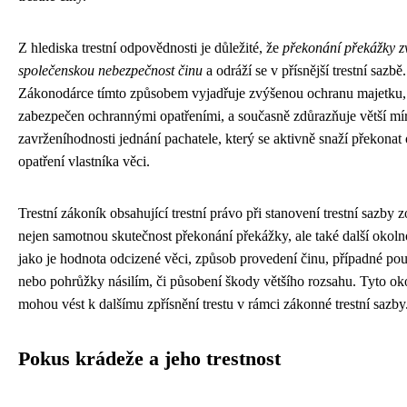
Z hlediska trestní odpovědnosti je důležité, že
překonání překážky z
společenskou nebezpečnost činu
a odráží se v přísnější trestní sazbě.
Zákonodárce tímto způsobem vyjadřuje zvýšenou ochranu majetku, 
zabezpečen ochrannými opatřeními, a současně zdůrazňuje větší mí
zavrženíhodnosti jednání pachatele, který se aktivně snaží překonat
opatření vlastníka věci.
Trestní zákoník obsahující trestní právo při stanovení trestní sazby 
nejen samotnou skutečnost překonání překážky, ale také další okolno
jako je hodnota odcizené věci, způsob provedení činu, případné použ
nebo pohrůžky násilím, či působení škody většího rozsahu. Tyto ok
mohou vést k dalšímu zpřísnění trestu v rámci zákonné trestní sazby
Pokus krádeže a jeho trestnost