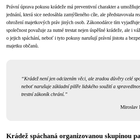
Právní úprava pokusu krádeže má preventivní charakter a umožňuje 
jednání, která sice nedosáhla zamýšleného cíle, ale představovala re
ohrožení majetkových práv jiných osob. Zákonodárce tím vyjadřuje
společnost považuje za nutné trestat nejen úspěšné krádeže, ale i v
o jejich spáchání, neboť i tyto pokusy narušují právní jistotu a bezp
majetku občanů.
Krádež není jen odcizením věci, ale zradou důvěry celé spo
neboť narušuje základní pilíře lidského soužití a spravedlnost
trestní zákoník chrání.
Miroslav
Krádež spáchaná organizovanou skupinou pa