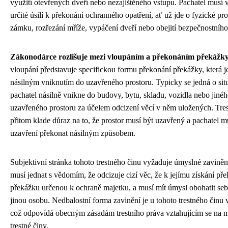
využití otevřených dveří nebo nezajištěného vstupu. Pachatel musí 
určité úsilí k překonání ochranného opatření, ať už jde o fyzické pr
zámku, rozřezání mříže, vypáčení dveří nebo obejití bezpečnostníh
Zákonodárce rozlišuje mezi vloupáním a překonáním překážk
vloupání představuje specifickou formu překonání překážky, která j
násilným vniknutím do uzavřeného prostoru. Typicky se jedná o sit
pachatel násilně vnikne do budovy, bytu, skladu, vozidla nebo jiné
uzavřeného prostoru za účelem odcizení věcí v něm uložených. Tres
přitom klade důraz na to, že prostor musí být uzavřený a pachatel mu
uzavření překonat násilným způsobem.
Subjektivní stránka tohoto trestného činu vyžaduje úmyslné zaviněn
musí jednat s vědomím, že odcizuje cizí věc, že k jejímu získání př
překážku určenou k ochraně majetku, a musí mít úmysl obohatit se
jinou osobu. Nedbalostní forma zavinění je u tohoto trestného činu
což odpovídá obecným zásadám trestního práva vztahujícím se na 
trestné činy.