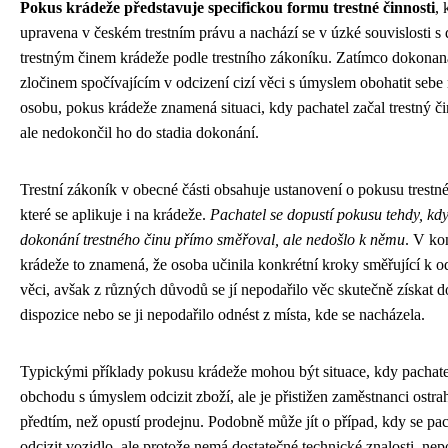
Pokus krádeže představuje specifickou formu trestné činnosti
, 
upravena v českém trestním právu a nachází se v úzké souvislosti 
trestným činem krádeže podle trestního zákoníku. Zatímco dokonan
zločinem spočívajícím v odcizení cizí věci s úmyslem obohatit sebe
osobu, pokus krádeže znamená situaci, kdy pachatel začal trestný či
ale nedokončil ho do stadia dokonání.
Trestní zákoník v obecné části obsahuje ustanovení o pokusu trestn
které se aplikuje i na krádeže.
Pachatel se dopustí pokusu tehdy, kdy
dokonání trestného činu přímo směřoval, ale nedošlo k němu
. V ko
krádeže to znamená, že osoba učinila konkrétní kroky směřující k od
věci, avšak z různých důvodů se jí nepodařilo věc skutečně získat d
dispozice nebo se ji nepodařilo odnést z místa, kde se nacházela.
Typickými příklady pokusu krádeže mohou být situace, kdy pachate
obchodu s úmyslem odcizit zboží, ale je přistižen zaměstnanci ostrah
předtím, než opustí prodejnu. Podobně může jít o případ, kdy se pa
odcizit vozidlo, ale protože nemá dostatečné technické znalosti, ne