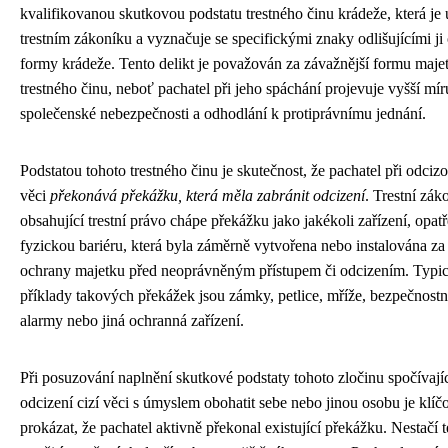
kvalifikovanou skutkovou podstatu trestného činu krádeže, která je
trestním zákoníku a vyznačuje se specifickými znaky odlišujícími ji
formy krádeže. Tento delikt je považován za závažnější formu maj
trestného činu, neboť pachatel při jeho spáchání projevuje vyšší mír
společenské nebezpečnosti a odhodlání k protiprávnímu jednání.
Podstatou tohoto trestného činu je skutečnost, že pachatel při odcizo
věci
překonává překážku, která měla zabránit odcizení
. Trestní zák
obsahující trestní právo chápe překážku jako jakékoli zařízení, opat
fyzickou bariéru, která byla záměrně vytvořena nebo instalována z
ochrany majetku před neoprávněným přístupem či odcizením. Typi
příklady takových překážek jsou zámky, petlice, mříže, bezpečnostn
alarmy nebo jiná ochranná zařízení.
Při posuzování naplnění skutkové podstaty tohoto zločinu spočívají
odcizení cizí věci s úmyslem obohatit sebe nebo jinou osobu je klíč
prokázat, že pachatel aktivně překonal existující překážku. Nestačí