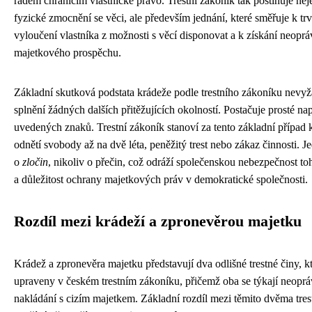
řádem chránícím vlastnické právo. Trestní zákoník tak postihuje ne
fyzické zmocnění se věci, ale především jednání, které směřuje k tr
vyloučení vlastníka z možnosti s věcí disponovat a k získání neopr
majetkového prospěchu.
Základní skutková podstata krádeže podle trestního zákoníku nevy
splnění žádných dalších přitěžujících okolností. Postačuje prosté na
uvedených znaků. Trestní zákoník stanoví za tento základní případ k
odnětí svobody až na dvě léta, peněžitý trest nebo zákaz činnosti. J
o
zločin
, nikoliv o přečin, což odráží společenskou nebezpečnost to
a důležitost ochrany majetkových práv v demokratické společnosti.
Rozdíl mezi krádeží a zpronevěrou majetku
Krádež a zpronevěra majetku představují dva odlišné trestné činy, kt
upraveny v českém trestním zákoníku, přičemž oba se týkají neopr
nakládání s cizím majetkem. Základní rozdíl mezi těmito dvěma tre