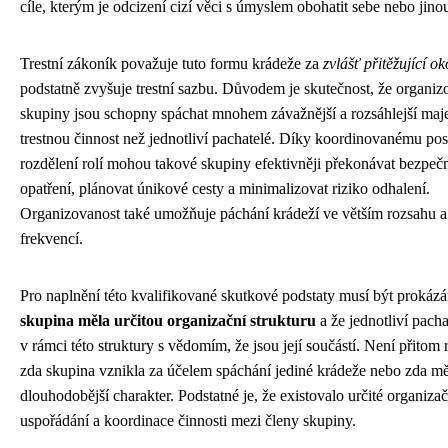
cíle, kterým je odcizení cizí věci s úmyslem obohatit sebe nebo jino
Trestní zákoník považuje tuto formu krádeže za
zvlášť přitěžující ok
podstatně zvyšuje trestní sazbu. Důvodem je skutečnost, že organi
skupiny jsou schopny spáchat mnohem závažnější a rozsáhlejší ma
trestnou činnost než jednotliví pachatelé. Díky koordinovanému po
rozdělení rolí mohou takové skupiny efektivněji překonávat bezpeč
opatření, plánovat únikové cesty a minimalizovat riziko odhalení.
Organizovanost také umožňuje páchání krádeží ve větším rozsahu a 
frekvencí.
Pro naplnění této kvalifikované skutkové podstaty musí být prokázá
skupina měla určitou organizační strukturu
a že jednotliví pacha
v rámci této struktury s vědomím, že jsou její součástí. Není přitom
zda skupina vznikla za účelem spáchání jediné krádeže nebo zda mě
dlouhodobější charakter. Podstatné je, že existovalo určité organizač
uspořádání a koordinace činnosti mezi členy skupiny.