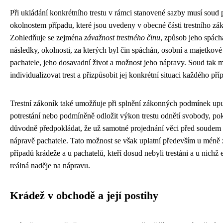
Při ukládání konkrétního trestu v rámci stanovené sazby musí soud p
okolnostem případu, které jsou uvedeny v obecné části trestního zá
Zohledňuje se zejména
závažnost trestného činu
, způsob jeho spách
následky, okolnosti, za kterých byl čin spáchán, osobní a majetkov
pachatele, jeho dosavadní život a možnost jeho nápravy. Soud tak 
individualizovat trest a přizpůsobit jej konkrétní situaci každého pří
Trestní zákoník také umožňuje při splnění zákonných podmínek upu
potrestání nebo podmíněně odložit výkon trestu odnětí svobody, po
důvodně předpokládat, že už samotné projednání věci před soudem 
nápravě pachatele. Tato možnost se však uplatní především u méně
případů krádeže a u pachatelů, kteří dosud nebyli trestáni a u nichž 
reálná naděje na nápravu.
Krádež v obchodě a její postihy