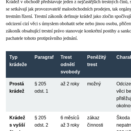
Krádež v obchodě představuje jeden z nejčastějších trestných činů, 
se setkávají jak provozovatelé maloobchodních prodejen, tak orgán
trestním řízení. Trestní zákoník definuje krádež jako zločin spočívají
odcizení cizí věci s úmyslem obohatit sebe nebo jinou osobu, přiče
zákoník obsahující trestní právo stanovuje konkrétní postihy a sank
pachatele tohoto protiprávního jednání.
Typ
Paragraf
Trest
Peněžitý
Charak
krádeže
odnětí
trest
svobody
Prostá
§ 205
až 2 roky
možný
Odcizen
krádež
odst. 1
věci b
přitěžu
okolnos
Krádež
§ 205
6 měsíců
zákaz
Škoda 
s vyšší
odst. 2
až 3 roky
činnosti
nepatr