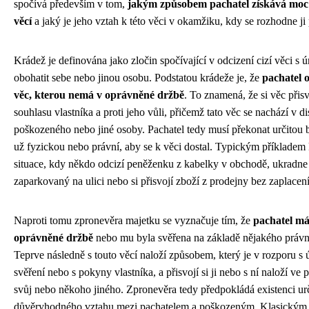
spočívá především v tom,
jakým způsobem pachatel získává moc 
věcí
a jaký je jeho vztah k této věci v okamžiku, kdy se rozhodne ji p
Krádež je definována jako zločin spočívající v odcizení cizí věci s
obohatit sebe nebo jinou osobu. Podstatou krádeže je, že
pachatel 
věc, kterou nemá v oprávněné držbě
. To znamená, že si věc přis
souhlasu vlastníka a proti jeho vůli, přičemž tato věc se nachází v di
poškozeného nebo jiné osoby. Pachatel tedy musí překonat určitou b
už fyzickou nebo právní, aby se k věci dostal. Typickým příkladem 
situace, kdy někdo odcizí peněženku z kabelky v obchodě, ukradne
zaparkovaný na ulici nebo si přisvojí zboží z prodejny bez zaplacení
Naproti tomu zpronevěra majetku se vyznačuje tím, že
pachatel má 
oprávněné držbě
nebo mu byla svěřena na základě nějakého právn
Teprve následně s touto věcí naloží způsobem, který je v rozporu s
svěření nebo s pokyny vlastníka, a přisvojí si ji nebo s ní naloží ve
svůj nebo někoho jiného. Zpronevěra tedy předpokládá existenci ur
důvěryhodného vztahu mezi pachatelem a poškozeným. Klasickým