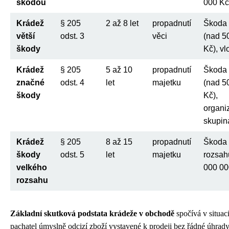
škodou
000 Kč
Krádež
§ 205
2 až 8 let
propadnutí
Škoda 
větší
odst. 3
věci
(nad 5
škody
Kč), v
Krádež
§ 205
5 až 10
propadnutí
Škoda
značné
odst. 4
let
majetku
(nad 5
škody
Kč),
organi
skupin
Krádež
§ 205
8 až 15
propadnutí
Škoda 
škody
odst. 5
let
majetku
rozsah
velkého
000 00
rozsahu
Základní skutková podstata krádeže v obchodě
spočívá v situac
pachatel úmyslně odcizí zboží vystavené k prodeji bez řádné úhrady