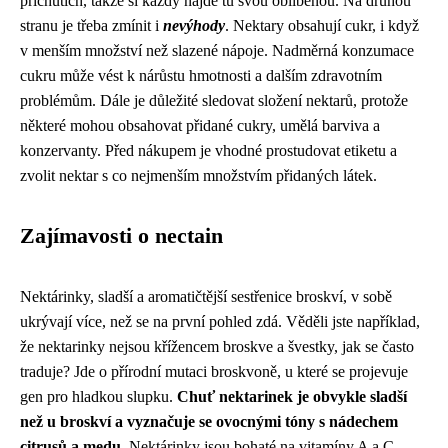
příchutích, takže si každý najde tu svou oblíbenou. Na druhou
stranu je třeba zmínit i
nevýhody
. Nektary obsahují cukr, i když
v menším množství než slazené nápoje. Nadměrná konzumace
cukru může vést k nárůstu hmotnosti a dalším zdravotním
problémům. Dále je důležité sledovat složení nektarů, protože
některé mohou obsahovat přidané cukry, umělá barviva a
konzervanty. Před nákupem je vhodné prostudovat etiketu a
zvolit nektar s co nejmenším množstvím přidaných látek.
Zajímavosti o nectain
Nektárinky, sladší a aromatičtější sestřenice broskví, v sobě
ukrývají více, než se na první pohled zdá. Věděli jste například,
že nektarinky nejsou křížencem broskve a švestky, jak se často
traduje? Jde o přírodní mutaci broskvoně, u které se projevuje
gen pro hladkou slupku.
Chuť nektarinek je obvykle sladší
než u broskví a vyznačuje se ovocnými tóny s nádechem
citrusů a medu.
Nektárinky jsou bohaté na vitamíny A a C,