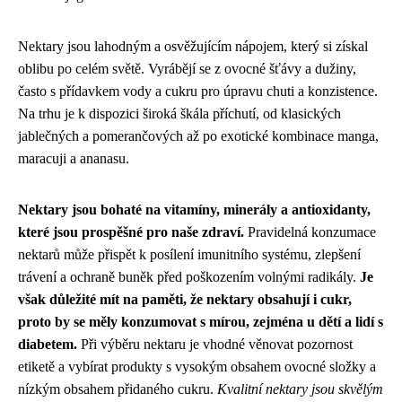
Nektary jsou lahodným a osvěžujícím nápojem, který si získal
oblibu po celém světě. Vyrábějí se z ovocné šťávy a dužiny,
často s přídavkem vody a cukru pro úpravu chuti a konzistence.
Na trhu je k dispozici široká škála příchutí, od klasických
jablečných a pomerančových až po exotické kombinace manga,
maracuji a ananasu.
Nektary jsou bohaté na vitamíny, minerály a antioxidanty,
které jsou prospěšné pro naše zdraví.
Pravidelná konzumace
nektarů může přispět k posílení imunitního systému, zlepšení
trávení a ochraně buněk před poškozením volnými radikály.
Je
však důležité mít na paměti, že nektary obsahují i cukr,
proto by se měly konzumovat s mírou, zejména u dětí a lidí s
diabetem.
Při výběru nektaru je vhodné věnovat pozornost
etiketě a vybírat produkty s vysokým obsahem ovocné složky a
nízkým obsahem přidaného cukru.
Kvalitní nektary jsou skvělým