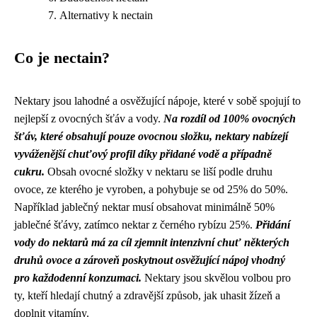
Alternativy k nectain
Co je nectain?
Nektary jsou lahodné a osvěžující nápoje, které v sobě spojují to
nejlepší z ovocných šťáv a vody.
Na rozdíl od 100% ovocných
šťáv, které obsahují pouze ovocnou složku, nektary nabízejí
vyváženější chuťový profil díky přidané vodě a případně
cukru.
Obsah ovocné složky v nektaru se liší podle druhu
ovoce, ze kterého je vyroben, a pohybuje se od 25% do 50%.
Například jablečný nektar musí obsahovat minimálně 50%
jablečné šťávy, zatímco nektar z černého rybízu 25%.
Přidání
vody do nektarů má za cíl zjemnit intenzivní chuť některých
druhů ovoce a zároveň poskytnout osvěžující nápoj vhodný
pro každodenní konzumaci.
Nektary jsou skvělou volbou pro
ty, kteří hledají chutný a zdravější způsob, jak uhasit žízeň a
doplnit vitamíny.