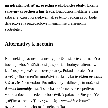
na udržitelnost, ať už se jedná o ekologické obaly, lokální
suroviny či podporu fair trade.
Budoucnost nektaru je plná
slibů a je vzrušující sledovat, jak se tento tradiční nápoj bude
dále rozvíjet a přizpůsobovat měnícím se preferencím
spotřebitelů.
Alternativy k nectain
Není nektar jako nektar a někdy prostě dostanete chuť na něco
trochu jiného. Naštěstí existuje spousta lahodných alternativ,
které uspokojí vaše chuťové pohárky. Pokud hledáte něco
osvěžujícího s menším množstvím cukru, zkuste
čistou ovocnou
šťávu
zředěnou vodou. Pro milovníky bublinek je tu možnost
domácí limonády
– stačí smíchat oblíbené ovoce s perlivou
vodou a dochutit medem nebo stévií. A pokud toužíte po něčem
sytějším a krémovějším, vyzkoušejte
smoothie
z čerstvého
ovoce a jogurtu nebo rostlinného mléka.