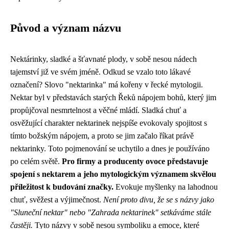
Původ a význam názvu
Nektárinky, sladké a šťavnaté plody, v sobě nesou nádech
tajemství již ve svém jméně. Odkud se vzalo toto lákavé
označení? Slovo "nektarinka" má kořeny v řecké mytologii.
Nektar byl v představách starých Řeků nápojem bohů, který jim
propůjčoval nesmrtelnost a věčné mládí. Sladká chuť a
osvěžující charakter nektarinek nejspíše evokovaly spojitost s
tímto božským nápojem, a proto se jim začalo říkat právě
nektarinky. Toto pojmenování se uchytilo a dnes je používáno
po celém světě.
Pro firmy a producenty ovoce představuje
spojení s nektarem a jeho mytologickým významem skvělou
příležitost k budování značky.
Evokuje myšlenky na lahodnou
chuť, svěžest a výjimečnost.
Není proto divu, že se s názvy jako
"Sluneční nektar" nebo "Zahrada nektarinek" setkáváme stále
častěji.
Tyto názvy v sobě nesou symboliku a emoce, které