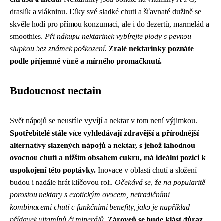
draslík a vlákninu. Díky své sladké chuti a šťavnaté dužině se
skvěle hodí pro přímou konzumaci, ale i do dezertů, marmelád a
smoothies.
Při nákupu nektarinek vybírejte plody s pevnou
slupkou bez známek poškození.
Zralé nektarinky poznáte
podle příjemné vůně a mírného promačknutí.
Budoucnost nectain
Svět nápojů se neustále vyvíjí a nektar v tom není výjimkou.
Spotřebitelé stále více vyhledávají zdravější a přírodnější
alternativy slazených nápojů a nektar, s jehož lahodnou
ovocnou chutí a nižším obsahem cukru, má ideální pozici k
uspokojení této poptávky.
Inovace v oblasti chutí a složení
budou i nadále hrát klíčovou roli.
Očekává se, že na popularitě
porostou nektary s exotickým ovocem, netradičními
kombinacemi chutí a funkčními benefity, jako je například
přídavek vitamínů či minerálů.
Zároveň se bude klást důraz