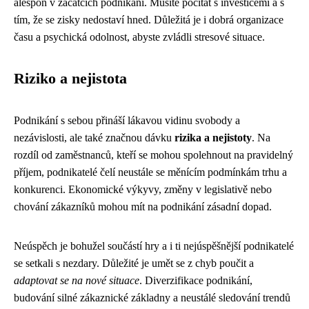
alespoň v začátcích podnikání. Musíte počítat s investicemi a s
tím, že se zisky nedostaví hned. Důležitá je i dobrá organizace
času a psychická odolnost, abyste zvládli stresové situace.
Riziko a nejistota
Podnikání s sebou přináší lákavou vidinu svobody a
nezávislosti, ale také značnou dávku
rizika a nejistoty
. Na
rozdíl od zaměstnanců, kteří se mohou spolehnout na pravidelný
příjem, podnikatelé čelí neustále se měnícím podmínkám trhu a
konkurenci. Ekonomické výkyvy, změny v legislativě nebo
chování zákazníků mohou mít na podnikání zásadní dopad.
Neúspěch je bohužel součástí hry a i ti nejúspěšnější podnikatelé
se setkali s nezdary. Důležité je umět se z chyb poučit a
adaptovat se na nové situace
. Diverzifikace podnikání,
budování silné zákaznické základny a neustálé sledování trendů