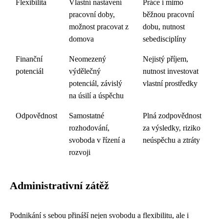
Flexibilita
Vlastní nastavení
Práce i mimo
pracovní doby,
běžnou pracovní
možnost pracovat z
dobu, nutnost
domova
sebedisciplíny
Finanční
Neomezený
Nejistý příjem,
potenciál
výdělečný
nutnost investovat
potenciál, závislý
vlastní prostředky
na úsilí a úspěchu
Odpovědnost
Samostatné
Plná zodpovědnost
rozhodování,
za výsledky, riziko
svoboda v řízení a
neúspěchu a ztráty
rozvoji
Administrativní zátěž
Podnikání s sebou přináší nejen svobodu a flexibilitu, ale i