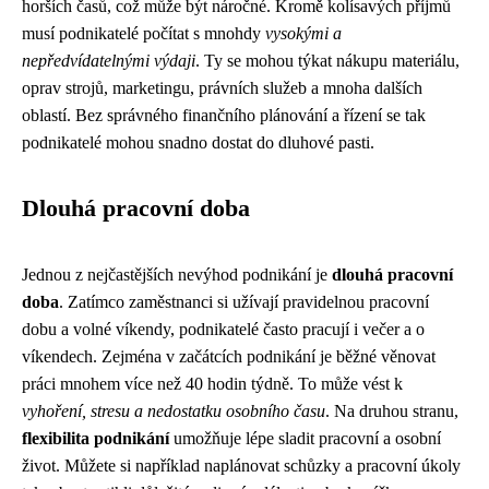
horších časů, což může být náročné. Kromě kolísavých příjmů
musí podnikatelé počítat s mnohdy
vysokými a
nepředvídatelnými výdaji
. Ty se mohou týkat nákupu materiálu,
oprav strojů, marketingu, právních služeb a mnoha dalších
oblastí. Bez správného finančního plánování a řízení se tak
podnikatelé mohou snadno dostat do dluhové pasti.
Dlouhá pracovní doba
Jednou z nejčastějších nevýhod podnikání je
dlouhá pracovní
doba
. Zatímco zaměstnanci si užívají pravidelnou pracovní
dobu a volné víkendy, podnikatelé často pracují i ​​večer a o
víkendech. Zejména v začátcích podnikání je běžné věnovat
práci mnohem více než 40 hodin týdně. To může vést k
vyhoření, stresu a ​​nedostatku osobního času
. Na druhou stranu,
flexibilita podnikání
umožňuje lépe sladit pracovní a osobní
život. Můžete si například naplánovat schůzky a pracovní úkoly