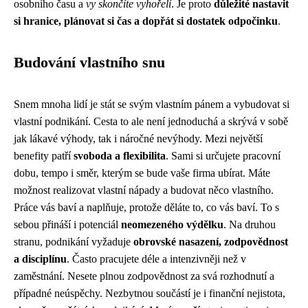
osobního času a
vy skončíte vyhořelí
. Je proto
důležité nastavit
si hranice, plánovat si čas a dopřát si dostatek odpočinku
.
Budování vlastního snu
Snem mnoha lidí je stát se svým vlastním pánem a vybudovat si
vlastní podnikání. Cesta to ale není jednoduchá a skrývá v sobě
jak lákavé výhody, tak i náročné nevýhody. Mezi největší
benefity patří
svoboda a flexibilita
. Sami si určujete pracovní
dobu, tempo i směr, kterým se bude vaše firma ubírat. Máte
možnost realizovat vlastní nápady a budovat něco vlastního.
Práce vás baví a naplňuje, protože děláte to, co vás baví. To s
sebou přináší i potenciál
neomezeného výdělku
. Na druhou
stranu, podnikání vyžaduje
obrovské nasazení, zodpovědnost
a disciplínu
. Často pracujete déle a intenzivněji než v
zaměstnání. Nesete plnou zodpovědnost za svá rozhodnutí a
případné neúspěchy. Nezbytnou součástí je i finanční nejistota,