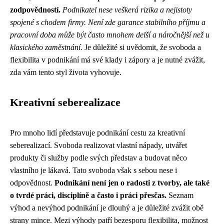
zodpovědností.
Podnikatel nese veškerá rizika a nejistoty
spojené s chodem firmy.
Není zde garance stabilního příjmu a
pracovní doba může být často mnohem delší a náročnější než u
klasického zaměstnání.
Je důležité si uvědomit, že svoboda a
flexibilita v podnikání má své klady i zápory a je nutné zvážit,
zda vám tento styl života vyhovuje.
Kreativní seberealizace
Pro mnoho lidí představuje podnikání cestu za kreativní
seberealizací. Svoboda realizovat vlastní nápady, utvářet
produkty či služby podle svých představ a budovat něco
vlastního je lákavá. Tato svoboda však s sebou nese i
odpovědnost.
Podnikání není jen o radosti z tvorby, ale také
o tvrdé práci, disciplíně a často i práci přesčas.
Seznam
výhod a nevýhod podnikání je dlouhý a je důležité zvážit obě
strany mince. Mezi výhody patří bezesporu flexibilita, možnost