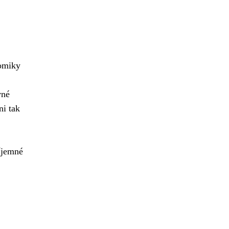
nomiky
vné
ni tak
říjemné