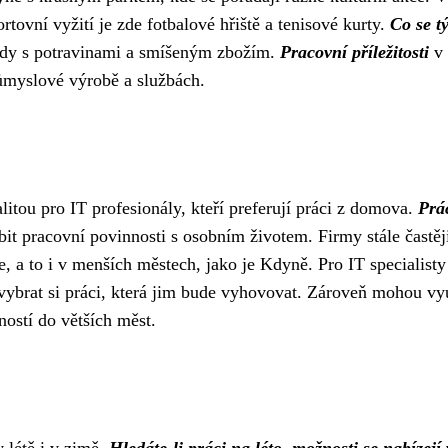
rtovní vyžití je zde fotbalové hřiště a tenisové kurty.
Co se t
ody s potravinami a smíšeným zbožím.
Pracovní příležitosti
v 
růmyslové výrobě a službách.
kalitou pro IT profesionály, kteří preferují práci z domova.
Prá
ubit pracovní povinnosti s osobním životem. Firmy stále častěj
, a to i v menších městech, jako je Kdyně. Pro IT specialisty
ybrat si práci, která jim bude vyhovovat. Zároveň mohou vy
ností do větších měst.
 létě i v zimě.
Hledáte-li práci na léto, možnosti se nabízejí 