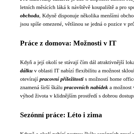
letních měsících láká k návštěvě koupaliště a pro spo
obchodu
, Kdyně disponuje několika menšími obch
jsou spíše omezené, většinou se jedná o pozice v p
Práce z domova: Možnosti v IT
Kdyň a její okolí se stávají čím dál atraktivnější lo
dálku
v oblasti IT nabízí flexibilitu a možnost sklo
otevírají
pracovní příležitosti
s možností home office
znamená širší škálu
pracovních nabídek
a možnost v
výhod života v klidnějším prostředí s dobrou dostup
Sezónní práce: Léto i zima
Kdyně a okolí nabízí pestrou škálu sezónních prací v