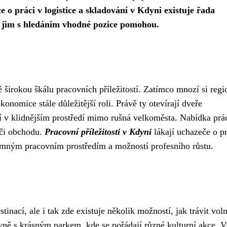
 o práci v logistice a skladování v Kdyni existuje řada
é jim s hledáním vhodné pozice pomohou.
irokou škálu pracovních příležitostí. Zatímco mnozí si regi
onomice stále důležitější roli. Právě ty otevírají dveře
ní v klidnějším prostředí mimo rušná velkoměsta. Nabídka prá
e či obchodu.
Pracovní příležitosti v Kdyni
lákají uchazeče o pr
emným pracovním prostředím a možností profesního růstu.
tinací, ale i tak zde existuje několik možností, jak trávit vol
ně s krásným parkem, kde se pořádají různé kulturní akce. V