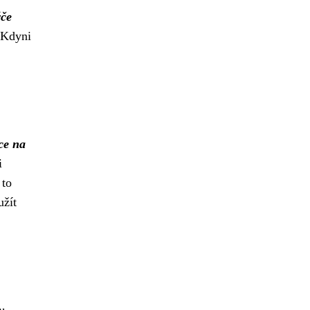
ýče
Kdyni
ce na
i
 to
užít
v