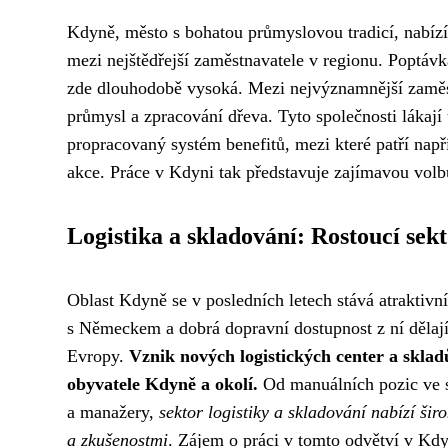
Kdyně, město s bohatou průmyslovou tradicí, nabízí 
mezi nejštědřejší zaměstnavatele v regionu. Poptávk
zde dlouhodobě vysoká. Mezi nejvýznamnější zaměst
průmysl a zpracování dřeva. Tyto společnosti lákají
propracovaný systém benefitů, mezi které patří napří
akce. Práce v Kdyni tak představuje zajímavou volbu 
Logistika a skladování: Rostoucí sek
Oblast Kdyně se v posledních letech stává atraktivní 
s Německem a dobrá dopravní dostupnost z ní dělají 
Evropy.
Vznik nových logistických center a skladů
obyvatele Kdyně a okolí.
Od manuálních pozic ve s
a manažery,
sektor logistiky a skladování nabízí š
a zkušenostmi
. Zájem o práci v tomto odvětví v Kd