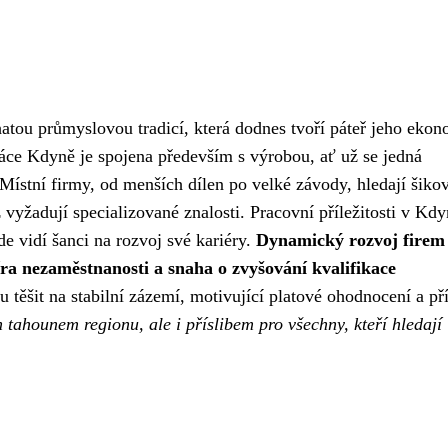
tou průmyslovou tradicí, která dodnes tvoří páteř jeho eko
Práce Kdyně je spojena především s výrobou, ať už se jedná
. Místní firmy, od menších dílen po velké závody, hledají šiko
ž vyžadují specializované znalosti. Pracovní příležitosti v Kdy
de vidí šanci na rozvoj své kariéry.
Dynamický rozvoj firem
ra nezaměstnanosti a snaha o zvyšování kvalifikace
 těšit na stabilní zázemí, motivující platové ohodnocení a p
 tahounem regionu, ale i příslibem pro všechny, kteří hledají