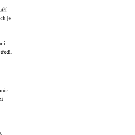
tří
ch je
ý
mní
tředí.
anic
ní
m,