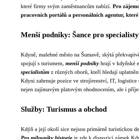
které firmy svým zaměstnancům nabízí.
Pro zájemce
pracovních portálů a personálních agentur, kter
Menší podniky: Šance pro specialisty
Kdyně, malebné město na Šumavě, skýtá překvapivě š
spojují s turismem,
menší podniky
hrají v kdyňské ek
specialistům
z různých oborů, kteří hledají uplatně
Kdyni zahrnuje pozice ve strojírenství, IT, logistic
nejen zajímavým platovým ohodnocením, ale i příj
Služby: Turismus a obchod
Kdýň a její okolí sice nejsou primárně turistickou des
Pro milovníky historie
je zde k dispozici zámek Kdy