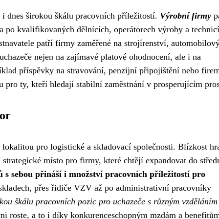
i dnes širokou škálu pracovních příležitostí.
Výrobní firmy
pa
a po kvalifikovaných dělnících, operátorech výroby a technicí
navatele patří firmy zaměřené na strojírenství, automobilov
 uchazeče nejen na zajímavé platové ohodnocení, ale i na
klad příspěvky na stravování, penzijní připojištění nebo fire
pro ty, kteří hledají stabilní zaměstnání v prosperujícím pros
tor
lokalitou pro logistické a skladovací společnosti. Blízkost hr
strategické místo pro firmy, které chtějí expandovat do střed
 s sebou přináší i množství pracovních příležitostí pro
kladech, přes řidiče VZV až po administrativní pracovníky
irokou škálu pracovních pozic pro uchazeče s různým vzděláním
yni roste, a to i díky konkurenceschopným mzdám a benefitů