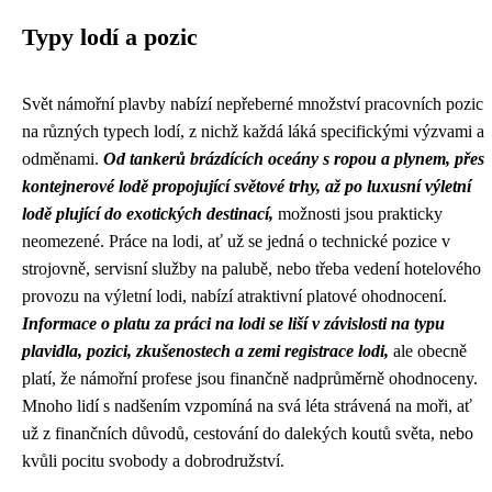
Typy lodí a pozic
Svět námořní plavby nabízí nepřeberné množství pracovních pozic
na různých typech lodí, z nichž každá láká specifickými výzvami a
odměnami.
Od tankerů brázdících oceány s ropou a plynem, přes
kontejnerové lodě propojující světové trhy, až po luxusní výletní
lodě plující do exotických destinací,
možnosti jsou prakticky
neomezené. Práce na lodi, ať už se jedná o technické pozice v
strojovně, servisní služby na palubě, nebo třeba vedení hotelového
provozu na výletní lodi, nabízí atraktivní platové ohodnocení.
Informace o platu za práci na lodi se liší v závislosti na typu
plavidla, pozici, zkušenostech a zemi registrace lodi,
ale obecně
platí, že námořní profese jsou finančně nadprůměrně ohodnoceny.
Mnoho lidí s nadšením vzpomíná na svá léta strávená na moři, ať
už z finančních důvodů, cestování do dalekých koutů světa, nebo
kvůli pocitu svobody a dobrodružství.