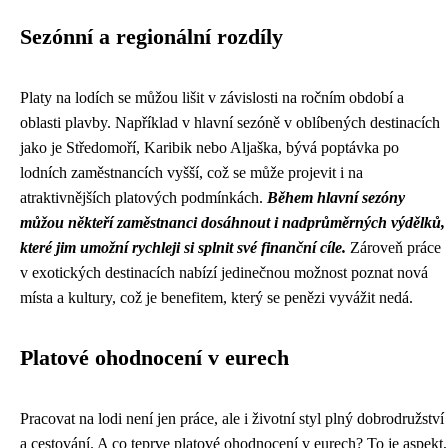
Sezónní a regionální rozdíly
Platy na lodích se můžou lišit v závislosti na ročním období a
oblasti plavby. Například v hlavní sezóně v oblíbených destinacích
jako je Středomoří, Karibik nebo Aljaška, bývá poptávka po
lodních zaměstnancích vyšší, což se může projevit i na
atraktivnějších platových podmínkách.
Během hlavní sezóny
můžou někteří zaměstnanci dosáhnout i nadprůměrných výdělků,
které jim umožní rychleji si splnit své finanční cíle.
Zároveň práce
v exotických destinacích nabízí jedinečnou možnost poznat nová
místa a kultury, což je benefitem, který se penězi vyvážit nedá.
Platové ohodnocení v eurech
Pracovat na lodi není jen práce, ale i životní styl plný dobrodružství
a cestování. A co teprve platové ohodnocení v eurech? To je aspekt,