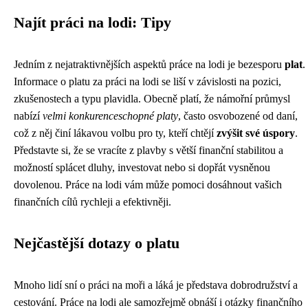
Najít práci na lodi: Tipy
Jedním z nejatraktivnějších aspektů práce na lodi je bezesporu
plat
.
Informace o platu za práci na lodi se liší v závislosti na pozici,
zkušenostech a typu plavidla. Obecně platí, že námořní průmysl
nabízí
velmi konkurenceschopné platy
, často osvobozené od daní,
což z něj činí lákavou volbu pro ty, kteří chtějí
zvýšit své úspory
.
Představte si, že se vracíte z plavby s větší finanční stabilitou a
možností splácet dluhy, investovat nebo si dopřát vysněnou
dovolenou. Práce na lodi vám může pomoci dosáhnout vašich
finančních cílů rychleji a efektivněji.
Nejčastější dotazy o platu
Mnoho lidí sní o práci na moři a láká je představa dobrodružství a
cestování. Práce na lodi ale samozřejmě obnáší i otázky finančního