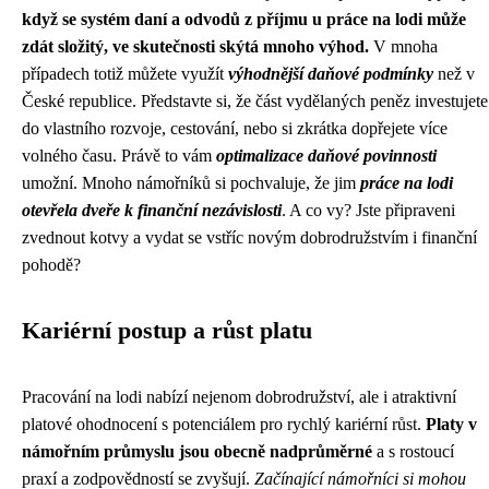
když se systém daní a odvodů z příjmu u práce na lodi může
zdát složitý, ve skutečnosti skýtá mnoho výhod.
V mnoha
případech totiž můžete využít
výhodnější daňové podmínky
než v
České republice. Představte si, že část vydělaných peněz investujete
do vlastního rozvoje, cestování, nebo si zkrátka dopřejete více
volného času. Právě to vám
optimalizace daňové povinnosti
umožní. Mnoho námořníků si pochvaluje, že jim
práce na lodi
otevřela dveře k finanční nezávislosti
. A co vy? Jste připraveni
zvednout kotvy a vydat se vstříc novým dobrodružstvím i finanční
pohodě?
Kariérní postup a růst platu
Pracování na lodi nabízí nejenom dobrodružství, ale i atraktivní
platové ohodnocení s potenciálem pro rychlý kariérní růst.
Platy v
námořním průmyslu jsou obecně nadprůměrné
a s rostoucí
praxí a zodpovědností se zvyšují.
Začínající námořníci si mohou