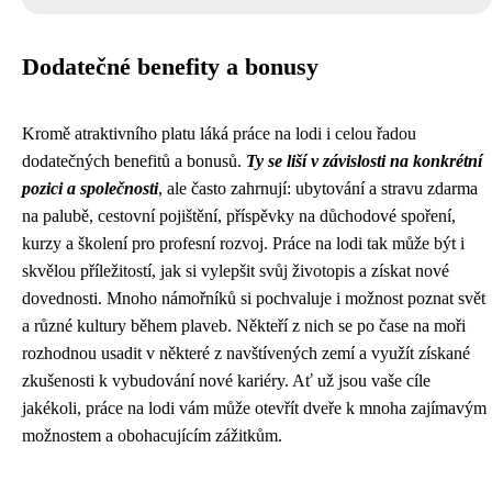
Dodatečné benefity a bonusy
Kromě atraktivního platu láká práce na lodi i celou řadou
dodatečných benefitů a bonusů.
Ty se liší v závislosti na konkrétní
pozici a
společnosti
, ale často zahrnují: ubytování a stravu zdarma
na palubě, cestovní pojištění, příspěvky na důchodové spoření,
kurzy a školení pro profesní rozvoj. Práce na lodi tak může být i
skvělou příležitostí, jak si vylepšit svůj životopis a získat nové
dovednosti. Mnoho námořníků si pochvaluje i možnost poznat svět
a různé kultury během plaveb. Někteří z nich se po čase na moři
rozhodnou usadit v některé z navštívených zemí a využít získané
zkušenosti k vybudování nové kariéry. Ať už jsou vaše cíle
jakékoli, práce na lodi vám může otevřít dveře k mnoha zajímavým
možnostem a obohacujícím zážitkům.