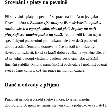
Srovnání s platy na pevnině
Při srovnání s platy na pevnině se práce na lodi často jeví jako
lákavá možnost.
Zatímco výše mzdy se liší v závislosti na pozici,
zkušenostech a typu plavidla, obecně platí, že platy na moři
převyšují srovnatelné pozice na souši
. Tento rozdíl je dán nejen
specifickými pracovními podmínkami, ale také delší pracovní
dobou a odloučením od domova. Práce na lodi tak může být
skvělou příležitostí, jak si za kratší dobu vydělat na vysněné cíle, ať
už se jedná o koupi vlastního bydlení, cestování nebo zajištění
finanční stability. Mnoho námořníků si pochvaluje i možnost poznat
svět a různé kultury, což jim práce na moři umožňuje.
Daně a odvody z příjmu
Pracovat na lodi a brázdit světová moře, to je sen mnoha
dobrodruhů. A snem se nemusí stát jen vidina pohádkové výplaty!
I