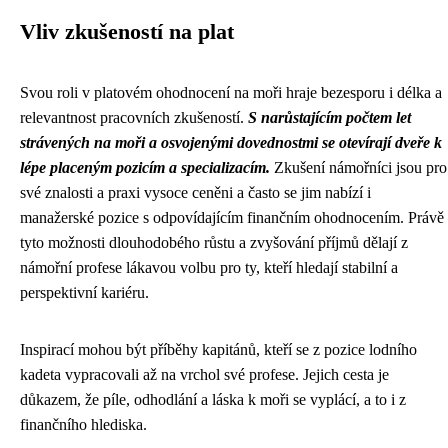
Vliv zkušeností na plat
Svou roli v platovém ohodnocení na moři hraje bezesporu i délka a
relevantnost pracovních zkušeností.
S narůstajícím počtem let
strávených na moři a osvojenými dovednostmi se otevírají dveře k
lépe placeným pozicím a specializacím.
Zkušení námořníci jsou pro
své znalosti a praxi vysoce ceněni a často se jim nabízí i
manažerské pozice s odpovídajícím finančním ohodnocením. Právě
tyto možnosti dlouhodobého růstu a zvyšování příjmů dělají z
námořní profese lákavou volbu pro ty, kteří hledají stabilní a
perspektivní kariéru.
Inspirací mohou být příběhy kapitánů, kteří se z pozice lodního
kadeta vypracovali až na vrchol své profese. Jejich cesta je
důkazem, že píle, odhodlání a láska k moři se vyplácí, a to i z
finančního hlediska.