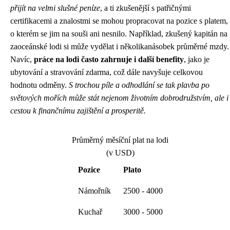
přijít na velmi slušné peníze
, a ti zkušenější s patřičnými
certifikacemi a znalostmi se mohou propracovat na pozice s platem,
o kterém se jim na souši ani nesnilo. Například, zkušený kapitán na
zaoceánské lodi si může vydělat i několikanásobek průměrné mzdy.
Navíc,
práce na lodi často zahrnuje i další benefity
, jako je
ubytování a stravování zdarma, což dále navyšuje celkovou
hodnotu odměny.
S trochou píle a odhodlání se tak plavba po
světových mořích může stát nejenom životním dobrodružstvím, ale i
cestou k finančnímu zajištění a prosperitě.
Průměrný měsíční plat na lodi
(v USD)
Pozice
Plato
Námořník
2500 - 4000
Kuchař
3000 - 5000