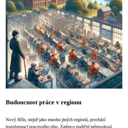
Budoucnost práce v regionu
Nový Jičín, stejně jako mnoho jiných regionů, prochází
transformací pracovního trhu. Zatímco tradiční průmyslová