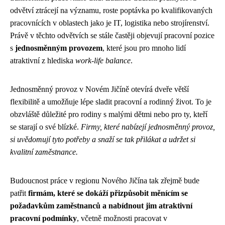
odvětví ztrácejí na významu, roste poptávka po kvalifikovaných
pracovnících v oblastech jako je IT, logistika nebo strojírenství.
Právě v těchto odvětvích se stále častěji objevují pracovní pozice
s
jednosměnným provozem
, které jsou pro mnoho lidí
atraktivní z hlediska
work-life balance
.
Jednosměnný provoz v Novém Jičíně otevírá dveře větší
flexibilitě a umožňuje lépe sladit pracovní a rodinný život. To je
obzvláště důležité pro rodiny s malými dětmi nebo pro ty, kteří
se starají o své blízké.
Firmy, které nabízejí jednosměnný provoz,
si uvědomují tyto potřeby a snaží se tak přilákat a udržet si
kvalitní zaměstnance.
Budoucnost práce v regionu Nového Jičína tak zřejmě bude
patřit
firmám, které se dokáží přizpůsobit měnícím se
požadavkům zaměstnanců a nabídnout jim atraktivní
pracovní podmínky
, včetně možnosti pracovat v