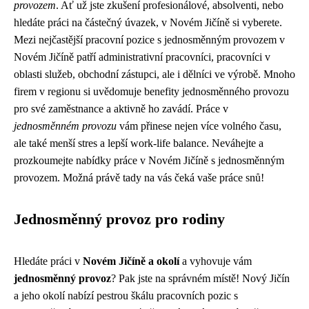
provozem
. Ať už jste zkušení profesionálové, absolventi, nebo
hledáte práci na částečný úvazek, v Novém Jičíně si vyberete.
Mezi nejčastější pracovní pozice s jednosměnným provozem v
Novém Jičíně patří administrativní pracovníci, pracovníci v
oblasti služeb, obchodní zástupci, ale i dělníci ve výrobě. Mnoho
firem v regionu si uvědomuje benefity jednosměnného provozu
pro své zaměstnance a aktivně ho zavádí. Práce v
jednosměnném provozu
vám přinese nejen více volného času,
ale také menší stres a lepší work-life balance. Neváhejte a
prozkoumejte nabídky práce v Novém Jičíně s jednosměnným
provozem. Možná právě tady na vás čeká vaše práce snů!
Jednosměnný provoz pro rodiny
Hledáte práci v
Novém Jičíně a okolí
a vyhovuje vám
jednosměnný provoz
? Pak jste na správném místě! Nový Jičín
a jeho okolí nabízí pestrou škálu pracovních pozic s