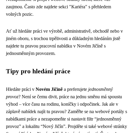
zaujmou. Často zde najdete sekci "Kariéra" s přehledem
volných pozic.
Ať už hledáte práci ve výrobě, administrativě, obchodě nebo v
jiném oboru, s trochou trpělivosti a důkladným hledáním jistě
najdete tu pravou pracovní nabídku v Novém Jičíně s
jednosměnným provozem.
Tipy pro hledání práce
Hledáte práci v
Novém Jičíně
a preferujete
jednosměnný
provoz
? Není se čemu divit, práce na jednu směnu má spoustu
výhod – více času na rodinu, koníčky i odpočinek. Jak ale v
záplavě nabídek najít tu pravou? Zaměřte se na webové portály s
nabídkami práce a nezapomeňte si nastavit filtr “jednosměnný
provoz” a lokalitu “Nový Jičín”. Projděte si také webové stránky