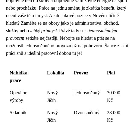
dopravíte děti do školy a odpoledne vám zbyde energie na sport
nebo procházku. Práce na jednu směnu je zkrátka benefit, který
ocení vaše tělo i mysl. A kde takové pozice v Novém Jičíně
hledat? Zaměřte se na obory jako je administrativa, obchod,
služby nebo
lehký průmysl
. Právě tady se s
jednosměnným
provozem
setkáte nejčastěji. Nebojte se hledat a ptát se na
možnosti jednosměnného provozu už na pohovoru. Šance získat
práci snů s ideální pracovní dobou tu je!
Nabídka
Lokalita
Provoz
Plat
práce
Operátor
Nový
Jednosměnný
30 000
výroby
Jičín
Kč
Skladník
Nový
Dvousměnný
28 000
Jičín
Kč