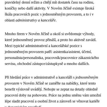
pravidelný denní režim a chtějí mít dostatek času na rodinu,
koníčky nebo další aktivity. V Novém Jičíně existuje široká
škála pracovních pozic s jednosměnným provozem, a to i v
oblasti
administrativy a kanceláře
.
Mnoho firem v Novém Jičíně a okolí si uvědomuje výhody,
které jednosměnný provoz přináší, a proto ho aktivně zavádí.
Mezi typické administrativní a kancelářské pozice s
jednosměnným provozem patří: asistentka/asistent, účetní,
personalista/personalistka, pracovník/pracovnice zákaznického
servisu, obchodní zástupce/zástupkyně a mnoho dalších.
Při hledání práce v administrativě a kanceláři s
jednosměnným
provozem
v Novém Jičíně se zaměřte na nabídky, které tento
benefit výslovně uvádějí. Nebojte se zeptat na detaily ohledně
pracovní doby na pohovoru. Práce na jednu směnu vám umožní
lépe sladit pracovní a osobní život a zároveň se věnovat kariéře