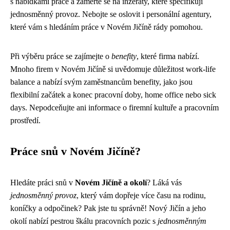
s nabídkami práce a zaměřte se na inzeráty, které specifikují
jednosměnný provoz. Nebojte se oslovit i personální agentury,
které vám s hledáním práce v Novém Jičíně rády pomohou.
Při výběru práce se zajímejte o
benefity
, které firma nabízí.
Mnoho firem v Novém Jičíně si uvědomuje důležitost work-life
balance a nabízí svým zaměstnancům benefity, jako jsou
flexibilní začátek a konec pracovní doby, home office nebo sick
days. Nepodceňujte ani informace o firemní kultuře a pracovním
prostředí.
Práce snů v Novém Jičíně?
Hledáte práci snů v
Novém Jičíně a okolí
? Láká vás
jednosměnný provoz
, který vám dopřeje více času na rodinu,
koníčky a odpočinek? Pak jste tu správně! Nový Jičín a jeho
okolí nabízí pestrou škálu pracovních pozic s
jednosměnným