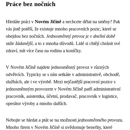
Práce bez nočních
Hledáte práci v
Novém Jičíně
a nechcete dělat na směny? Pak
vás jistě potěší, že existuje mnoho pracovních pozic, které se
obejdou bez nočních.
Jednosměnný provoz je v dnešní době
stále žádanější
, a to z mnoha důvodů. Lidé si chtějí chránit své
zdraví, mít více času na rodinu a koníčky.
V Novém Jičíně najdete jednosměnný provoz v různých
odvětvích. Typicky se s ním setkáte v administrativě, obchodě,
službách, ale i ve výrobě. Mezi nejčastější pracovní pozice s
jednosměnným provozem v Novém Jičíně patří administrativní
pracovník, asistentka, účetní, prodavač, pracovník v logistice,
operátor výroby a mnoho dalších.
Nebojte se hledat a ptát se na možnosti
jednosměnného provozu
.
Mnoho firem v Novém Jičíně si uvědomuje benefity, které