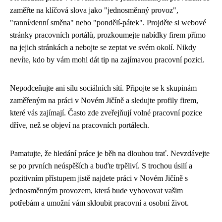
zaměřte na klíčová slova jako "jednosměnný provoz",
"ranní/denní směna" nebo "pondělí-pátek". Projděte si webové
stránky pracovních portálů, prozkoumejte nabídky firem přímo
na jejich stránkách a nebojte se zeptat ve svém okolí. Nikdy
nevíte, kdo by vám mohl dát tip na zajímavou pracovní pozici.
Nepodceňujte ani sílu sociálních sítí. Připojte se k skupinám
zaměřeným na práci v Novém Jičíně a sledujte profily firem,
které vás zajímají. Často zde zveřejňují volné pracovní pozice
dříve, než se objeví na pracovních portálech.
Pamatujte, že hledání práce je běh na dlouhou trať. Nevzdávejte
se po prvních neúspěších a buďte trpěliví. S trochou úsilí a
pozitivním přístupem jistě najdete práci v Novém Jičíně s
jednosměnným provozem, která bude vyhovovat vašim
potřebám a umožní vám skloubit pracovní a osobní život.