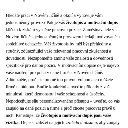
Hledáte práci v Novém Jičíně a okolí a vyhovuje vám
jednosměnný provoz? Pak je váš
životopis a motivační dopis
klíčem k získání vysněné pracovní pozice. Zaměstnavatelé v
Novém Jičíně s jednosměnným provozem hledají motivované a
spolehlivé uchazeče. Váš životopis by měl být přehledný a
stručný, zdůrazňující vaše relevantní pracovní zkušenosti a
dovednosti. Nezapomeňte zmínit vaše znalosti a dovednosti
specifické pro danou pozici. V motivačním dopise dejte najevo
vaše nadšení pro práci v dané firmě a v Novém Jičíně.
Zdůrazněte, proč jste pro ně tou pravou volbou a co můžete
firmě nabídnout. Buďte konkrétní a uveďte příklady z vaší
minulosti, které demonstrují vaše schopnosti a úspěchy.
Nepodceňujte sílu personalizovaného přístupu – uveďte, co vás
zaujalo na dané pozici a firmě a proč chcete pracovat právě u
nich. Pamatujte, že
životopis a motivační dopis jsou vaše
vizitka
. Dejte si záležet na jejich
vzhledu a obsahu
, aby zaujaly