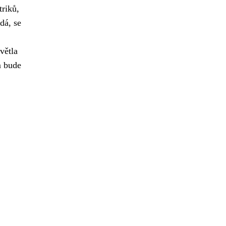
triků,
dá, se
větla
 bude