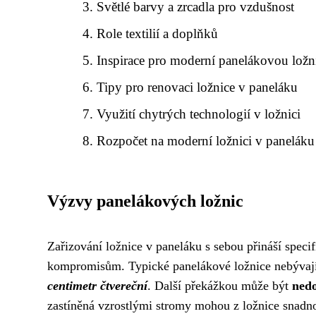
Světlé barvy a zrcadla pro vzdušnost
Role textilií a doplňků
Inspirace pro moderní panelákovou ložn
Tipy pro renovaci ložnice v paneláku
Využití chytrých technologií v ložnici
Rozpočet na moderní ložnici v paneláku
Výzvy panelákových ložnic
Zařizování ložnice v paneláku s sebou přináší speci
kompromisům. Typické panelákové ložnice nebývají p
centimetr čtvereční
. Další překážkou může být
nedo
zastíněná vzrostlými stromy mohou z ložnice snadno 