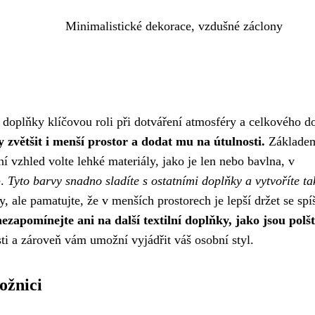
Minimalistické dekorace, vzdušné záclony
a doplňky klíčovou roli při dotváření atmosféry a celkového d
 zvětšit i menší prostor a dodat mu na útulnosti.
Základem
 vzhled volte lehké materiály, jako je len nebo bavlna, v
é.
Tyto barvy snadno sladíte s ostatními doplňky a vytvoříte ta
 ale pamatujte, že v menších prostorech je lepší držet se spí
zapomínejte ani na další textilní doplňky, jako jsou polšt
sti a zároveň vám umožní vyjádřit váš osobní styl.
ožnici