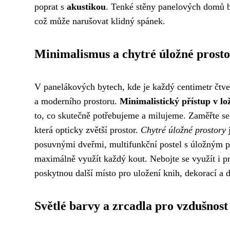
poprat s
akustikou
. Tenké stěny panelových domů bo
což může narušovat klidný spánek.
Minimalismus a chytré úložné prost
V panelákových bytech, kde je každý centimetr čtv
a moderního prostoru.
Minimalistický přístup v lo
to, co skutečně potřebujeme a milujeme. Zaměřte s
která opticky zvětší prostor.
Chytré úložné prostory
j
posuvnými dveřmi, multifunkční postel s úložným 
maximálně využít každý kout. Nebojte se využít i p
poskytnou další místo pro uložení knih, dekorací a d
Světlé barvy a zrcadla pro vzdušnost