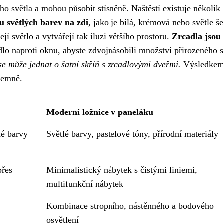
o světla a mohou působit stísněně. Naštěstí existuje několik 
u světlých barev na zdi
, jako je bílá, krémová nebo světle še
jí světlo a vytvářejí tak iluzi většího prostoru.
Zrcadla jsou
dlo naproti oknu, abyste zdvojnásobili množství přirozeného s
e může jednat o šatní skříň s zrcadlovými dveřmi.
Výsledkem
íjemně.
Moderní ložnice v paneláku
né barvy
Světlé barvy, pastelové tóny, přírodní materiály
přes
Minimalistický nábytek s čistými liniemi,
multifunkční nábytek
Kombinace stropního, nástěnného a bodového
osvětlení