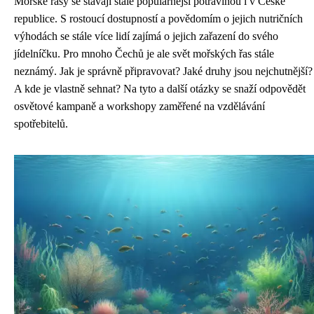
Mořské řasy se stávají stále populárnější potravinou i v České
republice. S rostoucí dostupností a povědomím o jejich nutričních
výhodách se stále více lidí zajímá o jejich zařazení do svého
jídelníčku. Pro mnoho Čechů je ale svět mořských řas stále
neznámý. Jak je správně připravovat? Jaké druhy jsou nejchutnější?
A kde je vlastně sehnat? Na tyto a další otázky se snaží odpovědět
osvětové kampaně a workshopy zaměřené na vzdělávání
spotřebitelů.