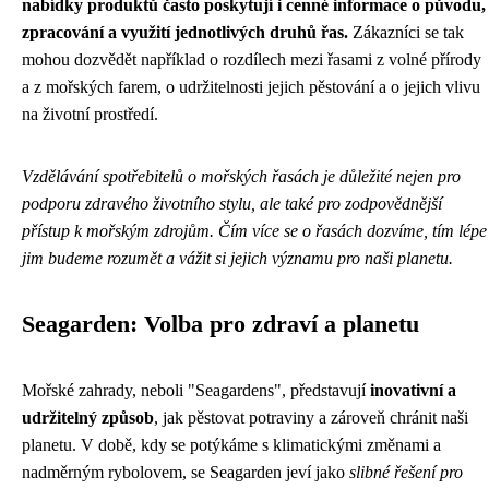
nabídky produktů často poskytují i cenné informace o původu,
zpracování a využití jednotlivých druhů řas.
Zákazníci se tak
mohou dozvědět například o rozdílech mezi řasami z volné přírody
a z mořských farem, o udržitelnosti jejich pěstování a o jejich vlivu
na životní prostředí.
Vzdělávání spotřebitelů o mořských řasách je důležité nejen pro
podporu zdravého životního stylu, ale také pro zodpovědnější
přístup k mořským zdrojům. Čím více se o řasách dozvíme, tím lépe
jim budeme rozumět a vážit si jejich významu pro naši planetu.
Seagarden: Volba pro zdraví a planetu
Mořské zahrady, neboli "Seagardens", představují
inovativní a
udržitelný způsob
, jak pěstovat potraviny a zároveň chránit naši
planetu. V době, kdy se potýkáme s klimatickými změnami a
nadměrným rybolovem, se Seagarden jeví jako
slibné řešení pro