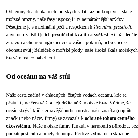
Od jemných a delikátních mořských salátů až po křupavé a slané
mořské hrozny, naše řasy uspokojí i ty nejnáročnější jazýčky.
Pěstujeme je s maximální péčí a respektem k
životnímu prostředí
,
abychom zajistili jejich
prvotřídní kvalitu a svěžest
. Ať už hledáte
zdravou a chutnou ingredienci do vašich pokrmů, nebo chcete
obohatit svůj jídelníček o mořské plody, naše široká škála mořských
řas vám má co nabídnout.
Od oceánu na váš stůl
Naše cesta začíná v chladných, čistých vodách oceánu, kde se
pěstují ty nejčerstvější a nejudržitelnější mořské řasy. Věříme, že
oceán skrývá klíč k zdravější budoucnosti a naše značka (doplňte
značku nebo název firmy) se zavázala k
ochraně tohoto cenného
ekosystému
. Naše mořské farmy fungují v harmonii s přírodou, bez
použití pesticidů a umělých hnojiv. Pečlivě vybíráme a sklízíme