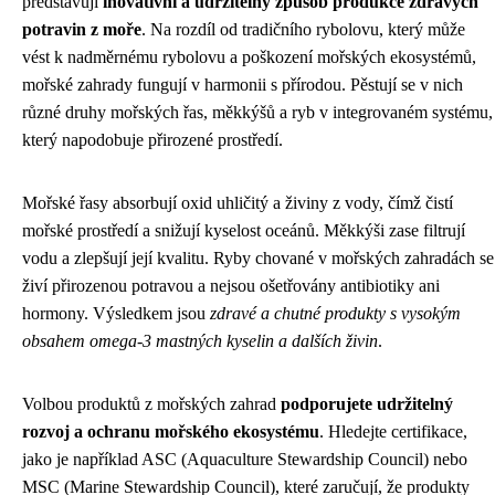
představují
inovativní a udržitelný způsob produkce zdravých
potravin z moře
. Na rozdíl od tradičního rybolovu, který může
vést k nadměrnému rybolovu a poškození mořských ekosystémů,
mořské zahrady fungují v harmonii s přírodou. Pěstují se v nich
různé druhy mořských řas, měkkýšů a ryb v integrovaném systému,
který napodobuje přirozené prostředí.
Mořské řasy absorbují oxid uhličitý a živiny z vody, čímž čistí
mořské prostředí a snižují kyselost oceánů. Měkkýši zase filtrují
vodu a zlepšují její kvalitu. Ryby chované v mořských zahradách se
živí přirozenou potravou a nejsou ošetřovány antibiotiky ani
hormony. Výsledkem jsou
zdravé a chutné produkty s vysokým
obsahem omega-3 mastných kyselin a dalších živin
.
Volbou produktů z mořských zahrad
podporujete udržitelný
rozvoj a ochranu mořského ekosystému
. Hledejte certifikace,
jako je například ASC (Aquaculture Stewardship Council) nebo
MSC (Marine Stewardship Council), které zaručují, že produkty