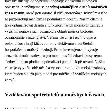
investic směřuje do výzkumu a vývoje v několika klíčových
oblastech. Zaměřujeme se na vývoj
odolnějších druhů mořských
řas a rostlin
, které jsou odolnější vůči chorobám a škůdcům a lépe
se přizpůsobují měnícím se podmínkám oceánu. Naším cílem je
také optimalizovat design a funkčnost našich mořských zahrad s
využitím nejnovějších poznatků z oblasti mořské biologie,
oceánografie a inženýrství. Věříme, že
chytré technologie a
automatizace
hrají klíčovou roli v efektivním a udržitelném
hospodaření s mořskými zdroji. Proto investujeme do vývoje
senzorů, dronů a softwaru pro monitorování zdraví ekosystému,
sledování růstu plodin a optimalizaci podmínek pěstování. Naším
cílem je vytvořit soběstačné a vysoce produktivní mořské zahrady,
které budou sloužit jako model pro udržitelné využívání mořských
zdrojů.
Vzdělávání spotřebitelů o mořských řasách