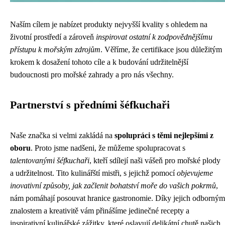
Naším cílem je nabízet produkty nejvyšší kvality s ohledem na
životní prostředí a zároveň
inspirovat ostatní k zodpovědnějšímu
přístupu k mořským zdrojům
. Věříme, že certifikace jsou důležitým
krokem k dosažení tohoto cíle a k budování udržitelnější
budoucnosti pro mořské zahrady a pro nás všechny.
Partnerství s předními šéfkuchaři
Naše značka si velmi zakládá na
spolupráci s těmi nejlepšími z
oboru
. Proto jsme nadšeni, že můžeme spolupracovat s
talentovanými šéfkuchaři
, kteří sdílejí naši vášeň pro mořské plody
a udržitelnost. Tito kulinářští mistři, s jejichž pomocí
objevujeme
inovativní způsoby, jak začlenit bohatství moře do vašich pokrmů
,
nám pomáhají posouvat hranice gastronomie. Díky jejich odborným
znalostem a kreativitě vám přinášíme jedinečné recepty a
inspirativní kulinářské zážitky, které oslavují delikátní chutě našich