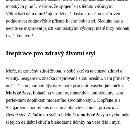
mořských plodů. Věříme, že spojení sil s těmito vášnivými
šéfkuchaři nám umožňuje sdílet naši lásku k oceánu a zároveň
podporovat zodpovědný přístup k jeho bohatství. Sledujte nás a
nechte se inspirovat jejich kulinářskými výtvory, které brzy obohatí
i vaši kuchyni!
Inspirace pro zdravý životní styl
Moře, nekonečný zdroj života, v sobě skrývá tajemství zdraví a
vitality. Seagarden, značka inspirovaná silou oceánu, vám přináší ty
nejčistší a nejhodnotnější dary moře přímo do vašeho jídelníčku.
Mořské řasy
, bohaté na vitamíny, minerály a antioxidanty, jsou
perfektním doplňkem moderního životního stylu. Dopřejte si s
Seagarden lahodný kus oceánu a objevte inspiraci pro
zdravý
životní styl
. Zařaďte do svého jídelníčku
mořské řasy
a vychutnejte
si jejich delikátní chuť a blahodárné účinky na vaše tělo i mysl.