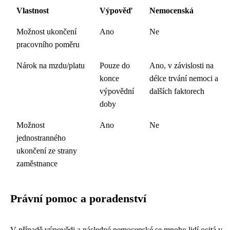
Vlastnost
Výpověď
Nemocenská
Možnost ukončení
Ano
Ne
pracovního poměru
Nárok na mzdu/platu
Pouze do
Ano, v závislosti na
konce
délce trvání nemoci a
výpovědní
dalších faktorech
doby
Možnost
Ano
Ne
jednostranného
ukončení ze strany
zaměstnance
Právní pomoc a poradenství
V případě výpovědi a následné nemocenské se mnoho lidí ocitá v