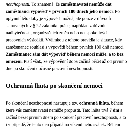
neschopnosti.
To znamená, že
zaměstnavatel nemůže dát
zaměstnanci výpověď v prvních 180 dnech jeho nemoci
. Po
uplynutí této doby je výpověď možná, ale pouze z důvodů
stanovených v § 52 zákoníku práce, například z důvodu
nadbytečnosti, organizačních změn nebo neuspokojivých
pracovních výsledků. Výjimkou z tohoto pravidla je situace, kdy
zaměstnanec souhlasí s výpovědí během prvních 180 dnů nemoci.
Zaměstnanec sám dát výpověď během nemoci může, a to bez
omezení.
Platí však, že výpovědní doba začíná běžet až od prvního
dne po skončení dočasné pracovní neschopnosti.
Ochranná lhůta po skončení nemoci
Po skončení neschopnosti nastupuje tzv.
ochranná lhůta
, během
které vás zaměstnavatel nemůže propustit. Tato lhůta trvá
7 dní
a
začíná běžet prvním dnem po skončení pracovní neschopnosti, a to
i v případě, že tento den připadá na víkend nebo svátek. Během