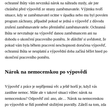
ochranné lhůty vám nevzniká nárok na náhradu mzdy, ale jste
chráněni před výpovědí ze strany zaměstnavatele. Výjimku tvoří
situace, kdy se zaměstnavatel ocitne v úpadku nebo mu byl povolen
program záchrany, případně pokud se jedná o výpověď z důvodu
zrušení zaměstnavatele nebo přemístění zaměstnavatele. Ochranná
lhůta se nevztahuje na výpověď danou zaměstnancem ani na
dohodu o ukončení pracovního poměru. Je
důležité si uvědomit
, že
pokud vám byla během pracovní neschopnosti doručena výpověď,
ochranná lhůta se neuplatní a výpovědní doba začíná běžet hned po
skončení pracovního poměru.
Nárok na nemocenskou po výpovědi
Výpověď z práce je nepříjemná věc a ještě horší je, když vás
zastihne nemoc. Máte ale v takové situaci vůbec nárok na
nemocenskou? Odpověď zní: ano, ale… Nárok na nemocenskou
po výpovědi se řídí poměrně složitými pravidly. Záleží na tom, zda