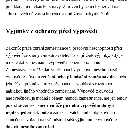
předkládat mu lékařské zprávy. Zároveň by se měl zdržovat na
adrese uvedené v neschopence a dodržovat pokyny lékaře.
Výjimky z ochrany před výpovědí
Zákoník práce chrání zaměstnance v pracovní neschopnosti před
výpovědí ze strany zaměstnavatele. Existují však výjimky, kdy je
možné dát zaměstnanci výpověď i během jeho nemoci.
Zaměstnavatel může dát zaměstnanci v pracovní neschopnosti
výpověď z důvodu
zrušení nebo přemístění zaměstnavatele
nebo
jeho části, pokud s ním zaměstnanec nesouhlasí s rozumnou
nabídkou jiného vhodného zaměstnání. Výpověď z důvodu
nadbytečnosti je možná i během nemoci zaměstnance, ale jen tehdy,
pokud se zaměstnanec
nemůže po dobu výpovědní doby a
nejdéle jeden rok poté
u zaměstnavatele podle objektivních
skutečností zařadit na své místo. Další výjimkou je výpověď z
důvodu
nesplňování před