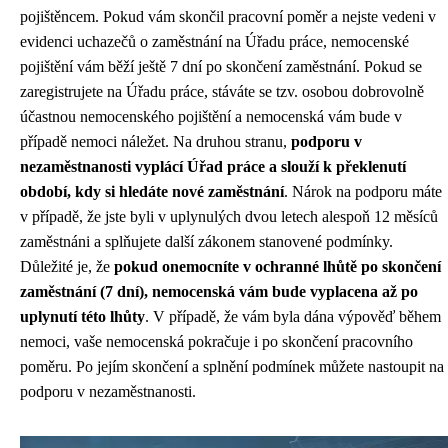
pojištěncem. Pokud vám skončil pracovní poměr a nejste vedeni v
evidenci uchazečů o zaměstnání na Úřadu práce, nemocenské
pojištění vám běží ještě 7 dní po skončení zaměstnání. Pokud se
zaregistrujete na Úřadu práce, stáváte se tzv. osobou dobrovolně
účastnou nemocenského pojištění a nemocenská vám bude v
případě nemoci náležet. Na druhou stranu,
podporu v
nezaměstnanosti vyplácí Úřad práce a slouží k překlenutí
období, kdy si hledáte nové zaměstnání
. Nárok na podporu máte
v případě, že jste byli v uplynulých dvou letech alespoň 12 měsíců
zaměstnáni a splňujete další zákonem stanovené podmínky.
Důležité je, že
pokud onemocníte v ochranné lhůtě po skončení
zaměstnání (7 dní), nemocenská vám bude vyplacena až po
uplynutí této lhůty
. V případě, že vám byla dána výpověď během
nemoci, vaše nemocenská pokračuje i po skončení pracovního
poměru. Po jejím skončení a splnění podmínek můžete nastoupit na
podporu v nezaměstnanosti.