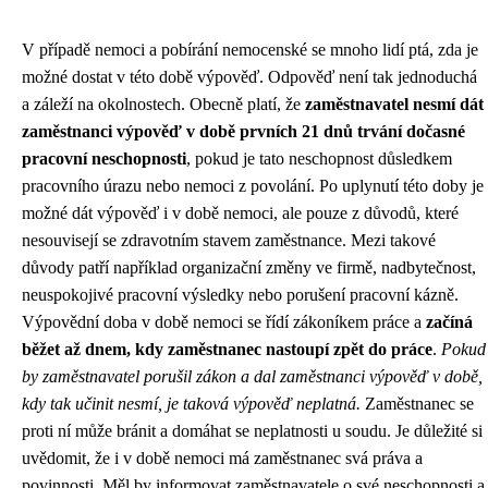
V případě nemoci a pobírání nemocenské se mnoho lidí ptá, zda je
možné dostat v této době výpověď. Odpověď není tak jednoduchá
a záleží na okolnostech. Obecně platí, že
zaměstnavatel nesmí dát
zaměstnanci výpověď v době prvních 21 dnů trvání dočasné
pracovní neschopnosti
, pokud je tato neschopnost důsledkem
pracovního úrazu nebo nemoci z povolání. Po uplynutí této doby je
možné dát výpověď i v době nemoci, ale pouze z důvodů, které
nesouvisejí se zdravotním stavem zaměstnance. Mezi takové
důvody patří například organizační změny ve firmě, nadbytečnost,
neuspokojivé pracovní výsledky nebo porušení pracovní kázně.
Výpovědní doba v době nemoci se řídí zákoníkem práce a
začíná
běžet až dnem, kdy zaměstnanec nastoupí zpět do práce
.
Pokud
by zaměstnavatel porušil zákon a dal zaměstnanci výpověď v době,
kdy tak učinit nesmí, je taková výpověď neplatná.
Zaměstnanec se
proti ní může bránit a domáhat se neplatnosti u soudu. Je důležité si
uvědomit, že i v době nemoci má zaměstnanec svá práva a
povinnosti. Měl by informovat zaměstnavatele o své neschopnosti a