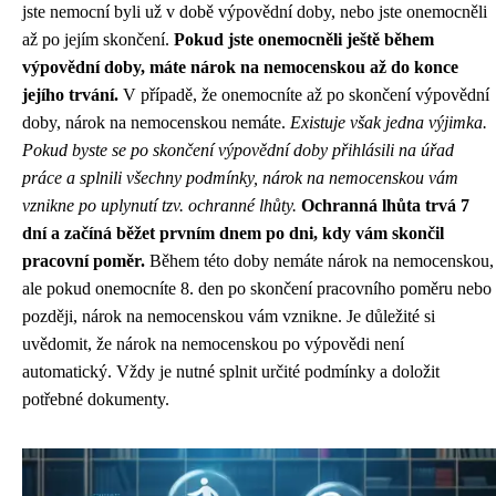
jste nemocní byli už v době výpovědní doby, nebo jste onemocněli
až po jejím skončení.
Pokud jste onemocněli ještě během
výpovědní doby, máte nárok na nemocenskou až do konce
jejího trvání.
V případě, že onemocníte až po skončení výpovědní
doby, nárok na nemocenskou nemáte.
Existuje však jedna výjimka.
Pokud byste se po skončení výpovědní doby přihlásili na úřad
práce a splnili všechny podmínky, nárok na nemocenskou vám
vznikne po uplynutí tzv. ochranné lhůty.
Ochranná lhůta trvá 7
dní a začíná běžet prvním dnem po dni, kdy vám skončil
pracovní poměr.
Během této doby nemáte nárok na nemocenskou,
ale pokud onemocníte 8. den po skončení pracovního poměru nebo
později, nárok na nemocenskou vám vznikne. Je důležité si
uvědomit, že nárok na nemocenskou po výpovědi není
automatický. Vždy je nutné splnit určité podmínky a doložit
potřebné dokumenty.