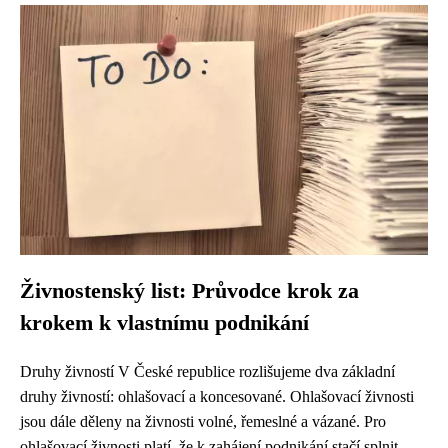
Živnostenský list: Průvodce krok za
krokem k vlastnímu podnikání
Druhy živností V České republice rozlišujeme dva základní
druhy živností: ohlašovací a koncesované. Ohlašovací živnosti
jsou dále děleny na živnosti volné, řemeslné a vázané. Pro
ohlašovací živnosti platí, že k zahájení podnikání stačí splnit