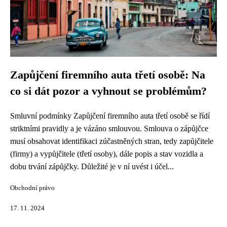
Zapůjčení firemního auta třetí osobě: Na
co si dát pozor a vyhnout se problémům?
Smluvní podmínky Zapůjčení firemního auta třetí osobě se řídí
striktními pravidly a je vázáno smlouvou. Smlouva o zápůjčce
musí obsahovat identifikaci zúčastněných stran, tedy zapůjčitele
(firmy) a vypůjčitele (třetí osoby), dále popis a stav vozidla a
dobu trvání zápůjčky. Důležité je v ní uvést i účel...
Obchodní právo
17. 11. 2024